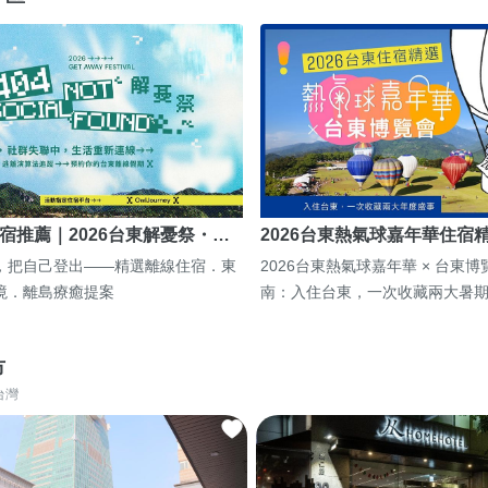
宿推薦｜2026台東解憂祭・…
2026台東熱氣球嘉年華住宿
，把自己登出——精選離線住宿．東
2026台東熱氣球嘉年華 × 台東
境．離島療癒提案
南：入住台東，一次收藏兩大暑
市
台灣