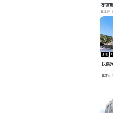
花蓮
花蓮縣, 
泳池
1
快樂狗
花蓮市,