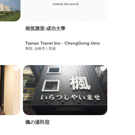
南筑雅室-成功大學
Tainan Travel Inn - ChengGong Univ
東區, 台南市
|
其他
楓の湯民宿