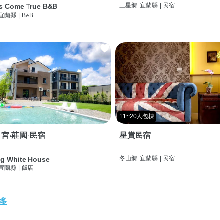
三星鄉, 宜蘭縣
|
民宿
s Come True B&B
 宜蘭縣
|
B&B
11~20人包棟
宮‧莊園·民宿
星賞民宿
冬山鄉, 宜蘭縣
|
民宿
g White House
 宜蘭縣
|
飯店
多