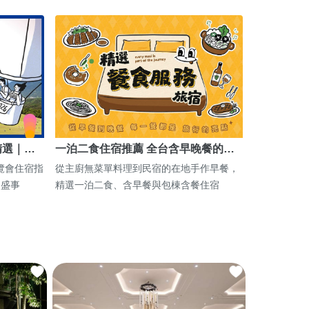
精選｜…
一泊二食住宿推薦 全台含早晚餐的…
博覽會住宿指
從主廚無菜單料理到民宿的在地手作早餐，
期盛事
精選一泊二食、含早餐與包棟含餐住宿