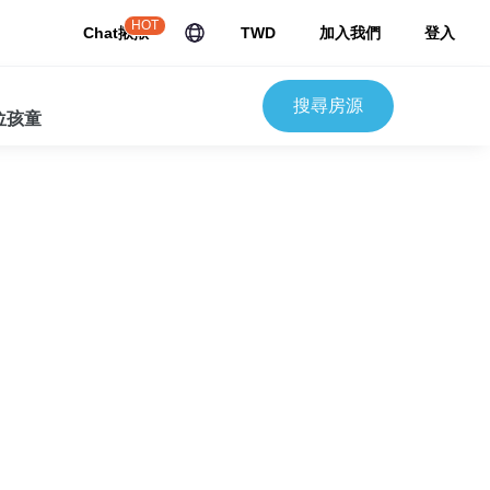
HOT
Chat揪揪
TWD
加入我們
登入
搜尋房源
 位孩童