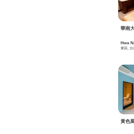
華南
Hwa N
東區, 
黃色