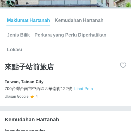
Maklumat Hartanah
Kemudahan Hartanah
Jenis Bilik
Perkara yang Perlu Diperhatikan
Lokasi
來點子站前旅店
Taiwan
,
Tainan City
700台灣台南市中西區西華南街122號
Lihat Peta
Ulasan Google
4
Kemudahan Hartanah
kemudahan popular