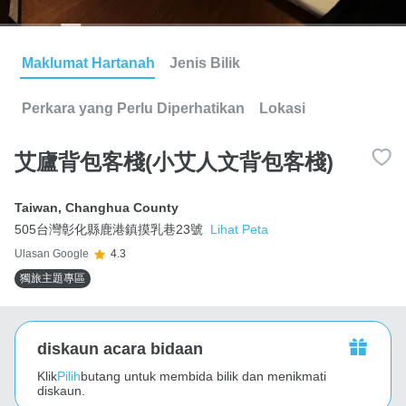
Maklumat Hartanah
Jenis Bilik
Perkara yang Perlu Diperhatikan
Lokasi
艾廬背包客棧(小艾人文背包客棧)
Taiwan
,
Changhua County
505台灣彰化縣鹿港鎮摸乳巷23號
Lihat Peta
Ulasan Google
4.3
獨旅主題專區
diskaun acara bidaan
Klik
Pilih
butang untuk membida bilik dan menikmati
diskaun.