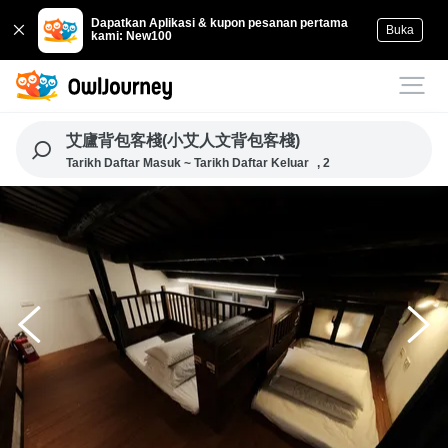
Dapatkan Aplikasi & kupon pesanan pertama
Buka
kami: New100
艾廬背包客棧(小艾人文背包客棧)
Tarikh Daftar Masuk ~ Tarikh Daftar Keluar
, 2