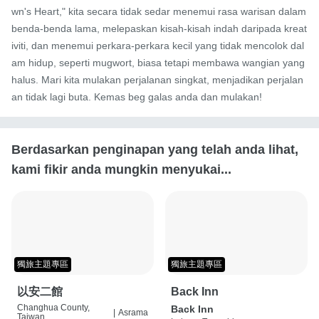
wn's Heart," kita secara tidak sedar menemui rasa warisan dalam 
benda-benda lama, melepaskan kisah-kisah indah daripada kreat
iviti, dan menemui perkara-perkara kecil yang tidak mencolok dal
am hidup, seperti mugwort, biasa tetapi membawa wangian yang 
halus. Mari kita mulakan perjalanan singkat, menjadikan perjalan
an tidak lagi buta. Kemas beg galas anda dan mulakan!
Berdasarkan penginapan yang telah anda lihat,
kami fikir anda mungkin menyukai...
獨旅主題專區
獨旅主題專區
以安二館
Back Inn
Changhua County,
Back Inn
|
Asrama
Taiwan