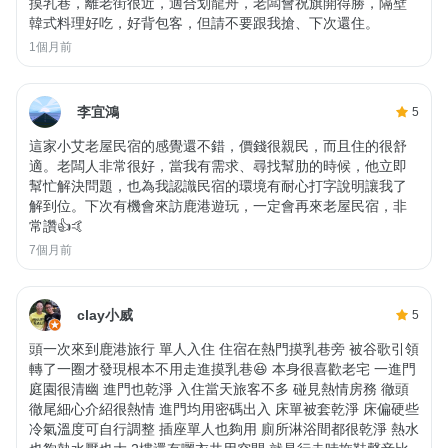
摸乳巷，離老街很近，適合划龍舟，老闆會祝旗開得勝，隔壁
韓式料理好吃，好背包客，但請不要跟我搶、下次還住。
1個月前
李宜鴻
5
這家小艾老屋民宿的感覺還不錯，價錢很親民，而且住的很舒
適。老闆人非常很好，當我有需求、尋找幫肋的時候，他立即
幫忙解決問題，也為我認識民宿的環境有耐心打字說明讓我了
解到位。下次有機會來訪鹿港遊玩，一定會再來老屋民宿，非
常讚👍🤙
7個月前
clay小威
5
頭一次來到鹿港旅行 單人入住 住宿在熱門摸乳巷旁 被谷歌引領
轉了一圈才發現根本不用走進摸乳巷😆 本身很喜歡老宅 一進門
庭園很清幽 進門也乾淨 入住當天旅客不多 碰見熱情房務 徹頭
徹尾細心介紹很熱情 進門均用密碼出入 床單被套乾淨 床偏硬些
冷氣溫度可自行調整 插座單人也夠用 廁所淋浴間都很乾淨 熱水