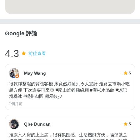
Google 評論
4.3
前往查看
May Wang
5
很乾凈整潔的背包客棧 床竟然好睡到令人驚訝 走路去市場小吃
超方便 下次還要再來😊 #龍山蚯蚓麵線糊 #漢彬水晶餃 #源記
粉粿冰 #楊州肉圓 顯示較少
1個月前
Qbe Duncan
5
推薦六人房的上上舖，很有氛圍感。生活機能方便，隔壁就是