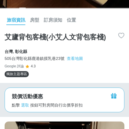
旅宿資訊
房型
訂房須知
位置
艾廬背包客棧(小艾人文背包客棧)
台灣
,
彰化縣
505台灣彰化縣鹿港鎮摸乳巷23號
查看地圖
Google 評論
4.3
獨旅主題專區
競價活動優惠
點擊
選取
按鈕可對房間自行出價享折扣