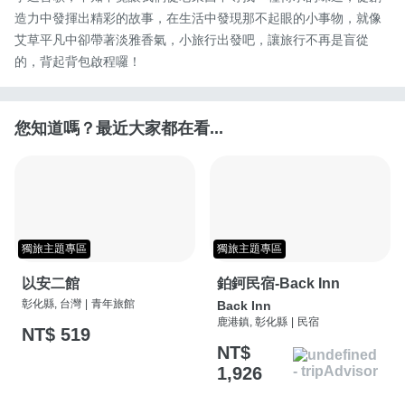
造力中發揮出精彩的故事，在生活中發現那不起眼的小事物，就像
艾草平凡中卻帶著淡雅香氣，小旅行出發吧，讓旅行不再是盲從
的，背起背包啟程囉！
您知道嗎？最近大家都在看...
獨旅主題專區
獨旅主題專區
以安二館
鉑鈳民宿-Back Inn
彰化縣, 台灣
|
青年旅館
Back Inn
鹿港鎮, 彰化縣
|
民宿
NT$ 519
NT$
1,926