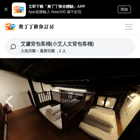
立即下載「奧丁丁揪你體驗」APP
開啟
App首購輸入 New100 滿千折百
艾廬背包客棧(小艾人文背包客棧)
入住日期 ~ 退房日期
, 2 人