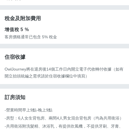
稅金及附加費用
增值稅
5 %
客房價格通常已包含 5% 稅金
住宿收據
OwlJourney將在退房後14個工作日內開立電子代收轉付收據（如有
開立抬頭統編之需求請於住宿收據欄位中填寫）
訂房須知
-營業時間早上9點-晚上9點

-房型：6人女生背包房、兩間4人男女混合背包房（均為共用衛浴）

-共用衛浴附洗髮精、沐浴乳，有提供吹風機，不提供牙刷、牙膏、