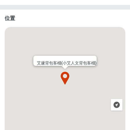
位置
艾廬背包客棧(小艾人文背包客棧)