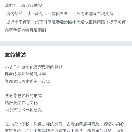
洗面乳，請自行攜帶

-房內禁菸、禁止飲食，不提供早餐，可至周邊鄰近市場覓食

-提供單車停靠；汽車可停鹿港鹿港國小周邊或復興南路；機車可停
靠至巷弄內較寬敞兩側
旅館描述
小艾是小鎮文化經營民宿的起點

搬家後座落於摸乳巷旁

緊鄰鹿港國小近第一市場

透過背包客棧的形式

結合鹿港在地文化

賦予旅行另一種意義

在小鎮中穿梭，想像古樓的風流，古老的美麗與哀愁，聽著小鎮心
事這首歌，不知不覺讓我們從老東西中尋找一種傳承的味道，從創