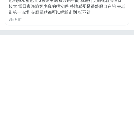
也夠熱水壓也大 2樓還有曬衣共用空間 就是行走時拖鞋聲音比
較大 當日夜晚旅客少真的很安靜 整體感受是很舒服自在的 去老
街第一市場 寺廟景點都可以輕鬆走到 挺不錯
8個月前