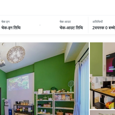
चेक इन
चेक आउट
अतिथियों
-
चेक-इन तिथि
चेक-आउट तिथि
2वयस्क 0 बच्चे