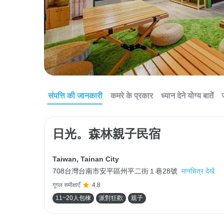
संपत्ति की जानकारी
कमरे के प्रकार
ध्यान देने योग्य बातें
日光。森林親子民宿
Taiwan
,
Tainan City
708台灣台南市安平區州平二街１巷28號
मानचित्र देखें
गूगल समीक्षाएँ
4.8
11~20人包棟
派對狂歡
親子