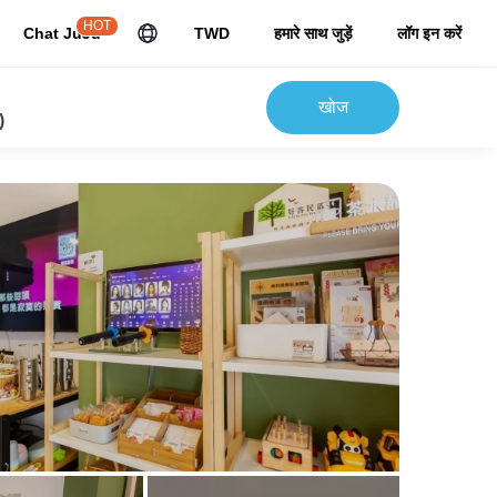
HOT
Chat JuJu
TWD
हमारे साथ जुड़ें
लॉग इन करें
खोज
)