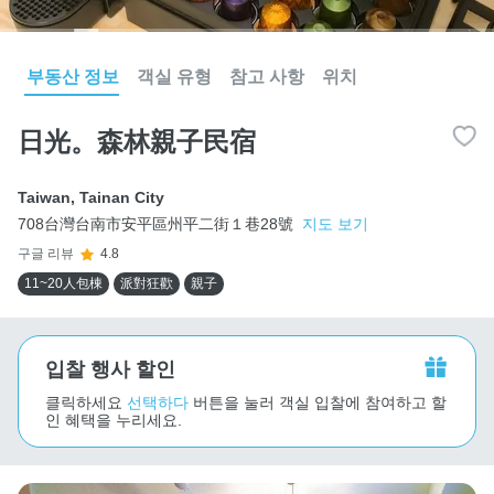
부동산 정보
객실 유형
참고 사항
위치
日光。森林親子民宿
Taiwan
,
Tainan City
708台灣台南市安平區州平二街１巷28號
지도 보기
구글 리뷰
4.8
11~20人包棟
派對狂歡
親子
입찰 행사 할인
클릭하세요
선택하다
버튼을 눌러 객실 입찰에 참여하고 할
인 혜택을 누리세요.