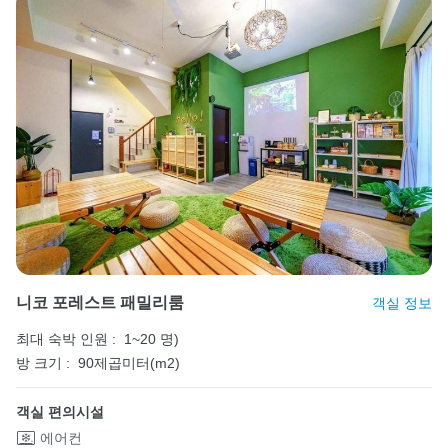
니코 포레스트 패밀리룸
객실 정보
최대 숙박 인원 :
1~20 명)
방 크기 :
90제곱미터(m2)
객실 편의시설
에어컨