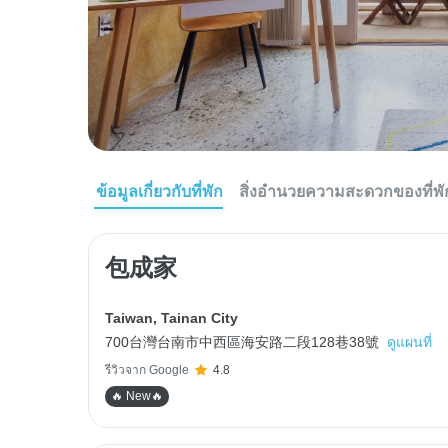
ข้อมูลเกี่ยวกับที่พัก
สิ่งอำนวยความสะดวกของที่พั
包成家
Taiwan
,
Tainan City
700台灣台南市中西區海安路二段128巷38號
ดูแผนที่
รีวิวจาก Google
4.8
🔥 New🔥