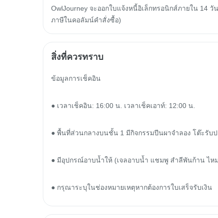
OwlJourney จะออกใบแจ้งหนี้อิเล็กทรอนิกส์ภายใน 14 วัน
ภาษีในคอลัมน์คำสั่งซื้อ)
สิ่งที่ควรทราบ
ข้อมูลการเช็คอิน

● เวลาเช็คอิน: 16:00 น. เวลาเช็คเอาท์: 12:00 น.

● พื้นที่ส่วนกลางบนชั้น 1 มีกิจกรรมปีนผาจำลอง โต๊ะร
● มีอุปกรณ์อาบน้ำให้ (เจลอาบน้ำ แชมพู สำลีพันก้าน ไหม
● กรุณาระบุในช่องหมายเหตุหากต้องการใบเสร็จรับเงิน