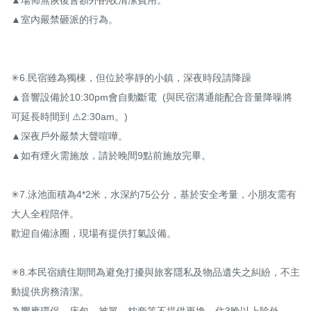
▲室內嚴禁砸派的行為。

✳6.民宿雖為獨棟，但位於寧靜的小鎮，深夜時段請降躁

▲音響設備於10:30pm會自動斷電  (與民宿溝通能配合音量降噪將
可延長時間到 ⚠️2:30am。)

▲深夜戶外嚴禁大聲喧嘩。

▲如有煙火需施放，請於晚間9點前施放完畢。

✳7.泳池面積為4*2米，水深約75公分，基於安全考量，小朋友需有
大人全程陪伴。 

歡迎自備泳圈，現場有提供打氣設備。 

✳8.本民宿續住期間為避免打擾與旅客隱私及物品遺失之糾紛，不主
動提供房務清潔。 

為響應環保，床包、被單、枕套等不提供更換，住3晚以上除外。