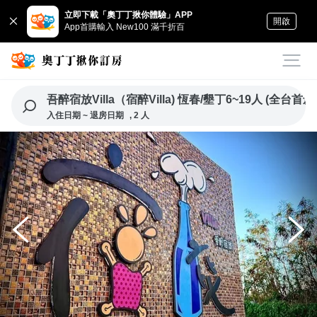
立即下載「奧丁丁揪你體驗」APP
開啟
App首購輸入 New100 滿千折百
吾醉宿放Villa（宿醉V
入住日期 ~ 退房日期
, 2 人