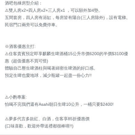
酒吧包棟房型介紹：

⚠️雙人房x2+四人房x2+三人房x1 ，可以額外加4墊。 

五間套房，四人房有浴缸，每房皆有陽台(三人房除外)，設有電梯。

民宿門口兩旁可以免費停車。

※酒客優惠主打:

⚠️住客貴賓預定即享麒麟生啤酒桶15公升市價6200的半價$3100優
惠  (超值優惠不買可惜)

體驗自己壓生啤酒柱與喝著綿密生啤酒的好口感。

預定生啤也愛地球，減少瓶罐一起盡一份心力!!

⚠️小酌專案:

怕喝不完我們還有Asahi朝日生啤10公升，一桶只要$2400!

⚠️夢多代言多款紅、白酒，住客享85折優惠價 

(口味喜歡，歡迎外帶送禮都很棒唷!!)