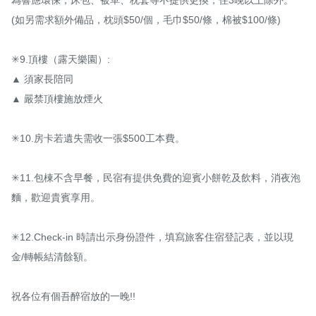
(如另需求額外備品，枕頭$50/個，毛巾$50/條，棉被$100/條)

✳9.頂樓（露天樂園）:

▲ 須家長陪同 

▲ 嚴禁頂樓施放煙火 

✳10.房卡若遺失需收一張$500工本費。

✳11.包棟不含早餐，民宿有提供免費的迎賓小餅乾及飲料，消夜泡
麵，歡迎貴賓享用。

✳12.Check-in 時請出示身份證件，填寫旅客住宿登記表，並以現
金/轉帳結清餘額。

祝各位有個吾醉宿放的一晚!!