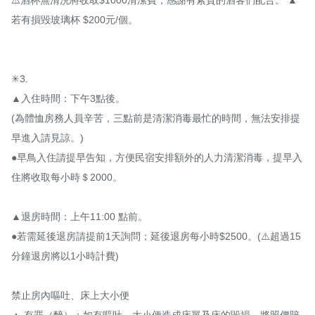
若有損毀玻璃杯 $200元/個。

✳3.

▲入住時間：下午3點後。

(為體恤房務人員辛苦，三點前是清潔消毒最忙的時間，無法安排提
早進入請見諒。)

●早鳥入住請提早告知，方便民宿安排額外的人力清潔消毒，提早入
住將收取每小時＄2000。

▲退房時間：上午11:00 點前。

●若需延後退房請提前1天詢問；延後退房每小時$2500。(⚠️超過15
分鐘退房將以1小時計費)

禁止房內嘔吐、床上大小便

▲ 有罪（醉）：如有嘔吐、大小便造成床單及床的毀損，將照價賠