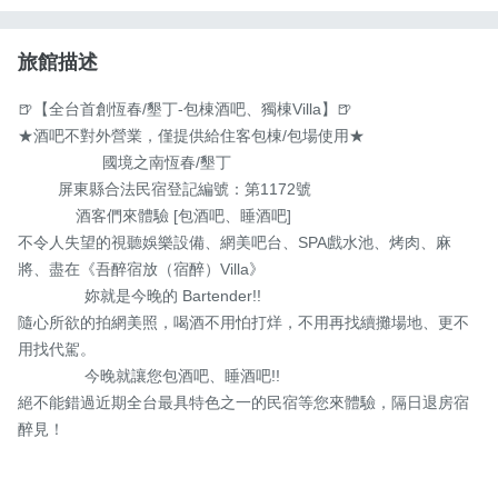
旅館描述
🍺【全台首創恆春/墾丁-包棟酒吧、獨棟Villa】🍺

★酒吧不對外營業，僅提供給住客包棟/包場使用★

                   國境之南恆春/墾丁

         屏東縣合法民宿登記編號：第1172號 

             酒客們來體驗 [包酒吧、睡酒吧]

不令人失望的視聽娛樂設備、網美吧台、SPA戲水池、烤肉、麻
將、盡在《吾醉宿放（宿醉）Villa》

               妳就是今晚的 Bartender!!

隨心所欲的拍網美照，喝酒不用怕打烊，不用再找續攤場地、更不
用找代駕。

               今晚就讓您包酒吧、睡酒吧!!

絕不能錯過近期全台最具特色之一的民宿等您來體驗，隔日退房宿
醉見！
