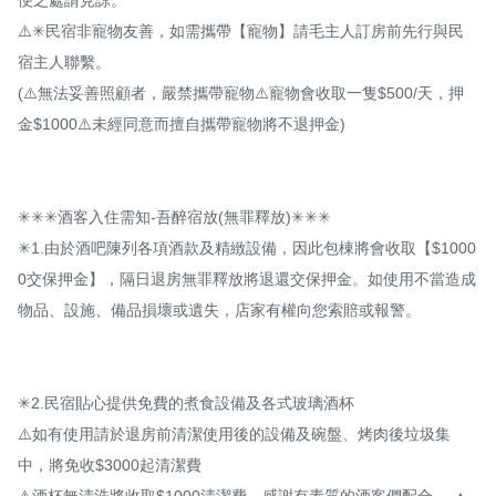
⚠️✳民宿非寵物友善，如需攜帶【寵物】請毛主人訂房前先行與民
宿主人聯繫。

(⚠️無法妥善照顧者，嚴禁攜帶寵物⚠️寵物會收取一隻$500/天，押
金$1000⚠️未經同意而擅自攜帶寵物將不退押金)

✳✳✳酒客入住需知-吾醉宿放(無罪釋放)✳✳✳

✳1.由於酒​​​​​吧陳列各項酒款及精緻設備，因此包棟將會收取【$1000
0交保押金】，隔日退房無罪釋放將退還交保押金。如使用不當造成
物品、設施、備品損壞或遺失，店家有權向您索賠或報警。

✳2.民宿貼心提供免費的煮食設備及各式玻璃酒杯

⚠️如有使用請於退房前清潔使用後的設備及碗盤、烤肉後垃圾集
中，將免收$3000起清潔費

⚠️酒杯無清洗將收取$1000清潔費，感謝有素質的酒客們配合。 ▲