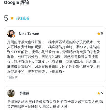
Google 評論
5
前往查看
Nina Taiwan
5
房間的床很大也很舒適，一樓車庫區域還能給小孩們戲水，大
人可以在旁邊烤肉喝酒，一樓客廳能打麻將、唱KTV，還能點
到K-POP的歌，能邊小酌邊吃烤肉，旁邊吧台有免費的茶包及
咖啡、泡麵可以沖泡，房間是2-3樓，居然有電梯可以直接搭
乘，頂樓有鋪上人工草皮，也有桌椅、兒童溜滑梯、玩具車～
麻將機是電動的，因為在恆春市區，附近叫外送也很方便，附
近蠻清淨的，沒有吵雜聲，很推薦唷～
1個月前
李俊緯
5
房間寬敞舒適 烹飪設備應有盡有 附近有全聯／超市採買方便 隔
音好夜唱也不怕吵到人 老闆人很好 大推