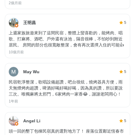
2個月前
王明昌
5
上週家族旅遊來到了這間民宿，整體上蠻喜歡的，能烤肉、唱
歌、打麻將、酒吧、戶外還有泳池，隔音很棒，不怕吵到附近
居民。 房間的部分也很寬敞整潔，會有再次選擇入住的可能👍
10個月前
May Wu
5
民宿乾淨整潔，歌唱設備超讚，吧台很炫，燒烤器具方便，雨
天無煙烤肉超讚，啤酒好喝好喝好喝，因為真的讚，所以要說
三次。唯獨麻將太邪門，6家烤肉一家香😂，謝謝老闆用心！
1年前
Angel Li
5
頭一回的墾丁包棟民宿真的選對地方了！ 座落位置鄰近恆春市