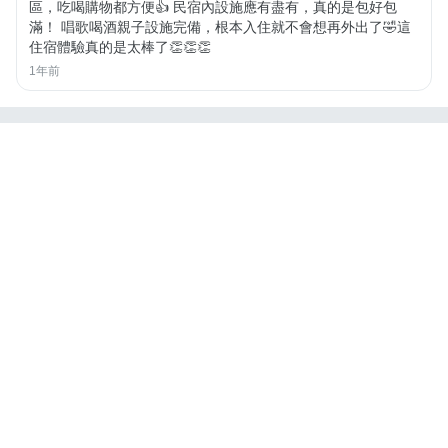
區，吃喝購物都方便👍 民宿內設施應有盡有，真的是包好包
滿！ 唱歌喝酒親子設施完備，根本入住就不會想再外出了🤣這
住宿體驗真的是太棒了👏👏👏
1年前