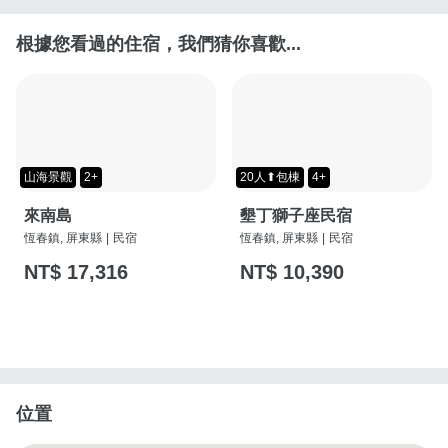
根據您看過的住宿，我們猜你喜歡...
山海景觀
2+
20人⬆包棟
4+
來南島
墾丁獅子座民宿
恆春鎮, 屏東縣
|
民宿
恆春鎮, 屏東縣
|
民宿
NT$ 17,316
NT$ 10,390
位置