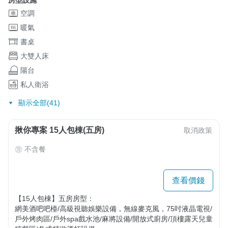
空調
暖氣
書桌
大雙人床
陽台
私人衛浴
顯示全部(41)
揪你專案 15人包棟(五房)
取消政策
不含餐
查看價錢
【15人包棟】五房房型：

網美酒吧吧檯/高級視聽娛樂設備，無線麥克風，75吋液晶電視/
戶外烤肉區/戶外spa戲水池/麻將設備/開放式廚房/頂樓露天兒童