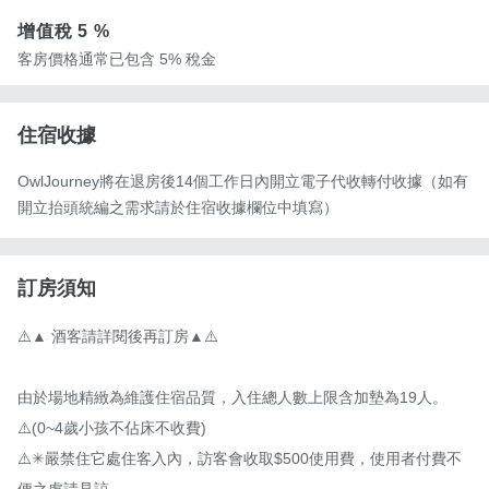
增值稅
5 %
客房價格通常已包含 5% 稅金
住宿收據
OwlJourney將在退房後14個工作日內開立電子代收轉付收據（如有
開立抬頭統編之需求請於住宿收據欄位中填寫）
訂房須知
⚠️▲ 酒客請詳閱後再訂房▲⚠️

由於場地精緻為維護住宿品質，入住總人數上限含加墊為19人。
⚠️(0~4歲小孩不佔床不收費)

⚠️✳嚴禁住它處住客入內，訪客會收取$500使用費，使用者付費不
便之處請見諒。 
