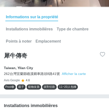
Informations sur la propriété
Installations immobilières
Type de chambre
Points à noter
Emplacement
犀牛傳奇
Taiwan
,
Yilan City
262台灣宜蘭縣礁溪鄉車路頭8路41號
Afficher la carte
Avis Google
4.6
Pool🛟
親子
寵物友善
派對狂歡
11~20人包棟
Installations immobilières