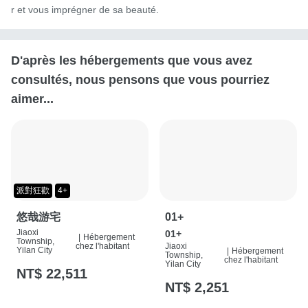
r et vous imprégner de sa beauté.
D'après les hébergements que vous avez
consultés, nous pensons que vous pourriez
aimer...
派對狂歡
4+
悠哉游宅
01+
Jiaoxi
01+
|
Hébergement
Township,
chez l'habitant
Jiaoxi
Yilan City
|
Hébergement
Township,
chez l'habitant
Yilan City
NT$ 22,511
NT$ 2,251