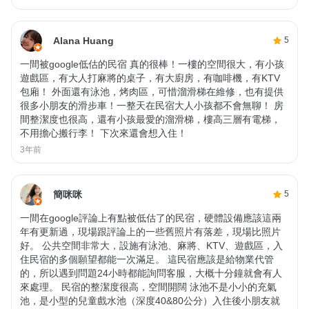
Alana Huang
5
一間被google低估的民宿 真的很棒！一樓的空間很大，有小孩
遊戲區，有大人打麻將的桌子，有大廚房，有咖啡機，有KTV
包廂！ 外面還有泳池，烤肉區，可惜溜滑梯在維修，也有提供
很多小朋友的滑步車！一整天在民宿大人小孩都不會無聊！ 房
間整潔度也很高，還有小孩最愛的溜滑梯，樓高三層有電梯，
不用擔心搬行李！ 下次來還會想入住！
3年前
簡咪咪
5
一間在google評論上有點被低估了的民宿，硬體設備應該這兩
年有更新過，現場跟評論上的一些舊照片有落差，現場比照片
好。 公共空間非常大，設施有泳池、麻將、KTV、遊戲區，入
住民宿的多個願望都能一次滿足。 這民宿應該是給物業代管
的，所以遇到問題24小時都能詢問客服，大概十分鐘就會有人
來處理。 民宿的整潔度很高，空間開闊 泳池不是小小的充氣
池，是小型的兒童戲水池（深度40&80公分）入住後小朋友就