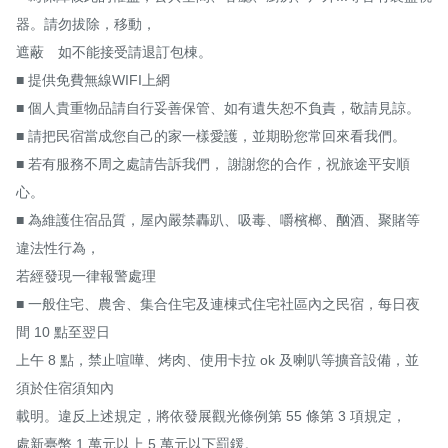
器。請勿拔除，移動，

遮蔽　如不能接受請退訂包棟。

■ 提供免費無線WIFI上網　

■ 個人貴重物品請自行妥善保管、如有遺失恕不負責，敬請見諒。

■ 請把民宿當成您自己的家一樣愛護，並期盼您常回來看我們。

■ 若有服務不周之處請告訴我們， 謝謝您的合作，祝旅途平安順
心。

■ 為維護住宿品質，屋內嚴禁轟趴、吸毒、嚼檳榔、酗酒、聚賭等
違法性行為，

若經發現一律報警處理

■ 一般住宅、農舍、集合住宅及連棟式住宅社區內之民宿，每日夜
間 10 點至翌日 

上午 8 點，禁止喧嘩、烤肉、使用卡拉 ok 及喇叭等擴音設備，並
須於住宿須知內

載明。違反上述規定，將依發展觀光條例第 55 條第 3 項規定，

處新臺幣 1 萬元以上 5 萬元以下罰鍰。