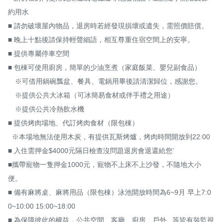
約用水

■ 請勿破壞屋內物品，退房時若經發現損壞或遺失，需照價賠償。

■ 晚上十點後請保持輕聲細語，相互尊重住宿空間上的安寧。

■ 提供專屬停車空間

■ 包棟可使用廚房，簡單的少油烹煮（家庭飯菜、嬰兒副食品）

　※可借用鍋碗瓢盆、餐具、電鍋用畢後請清潔歸位，感謝您。

　※提供公共大冰箱（可冰簡易食材或伴手禮之用途）

　※提供公共冷熱飲水機

■ 提供烤肉場地、代訂烤肉食材（限包棟）

  ※本場地無法使用木炭，有提供瓦斯烤爐，烤肉時間開放到22:00

■ 入住需押金$4000元隔日檢查沒問題退房會退還給您’

■攜帶寵物一隻押金1000元，寵物不上床不上沙發，不隨地大小
便。

■ 備有麻將桌、麻將用品（限包棟）泳池開放時間為6~9月 早上7:0
0~10:00 15:00~18:00

■ 為保障彼此的權益，公共空間、客廳、廚房、戶外...等皆有裝監視