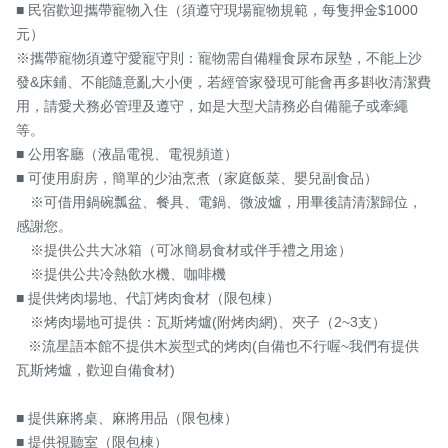
■ 民宿歡迎攜帶寵物入住（須遵守現場寵物規範，每隻押金$1000
元）

※攜帶寵物須遵守愛寵守則：寵物需自備糧食尿布尿墊，不能上沙
發&床鋪、不能隨意亂大小便，若經管家發現可能會再多斟收清潔費
用，請愛犬務必管理及遵守，如是大型犬請務必自備籠子或牽繩
等。

■ 公用客廳（液晶電視、電視頻道）

■ 可使用廚房，簡單的少油烹煮（家庭飯菜、嬰兒副食品）

　※可借用鍋碗瓢盆、餐具、電鍋、微波爐，用畢後請清潔歸位，
感謝您。

　※提供公共大冰箱（可冰簡易食材或伴手禮之用途）

　※提供公共冷熱飲水機、咖啡機

■ 提供烤肉場地、代訂烤肉食材（限包棟）

　※烤肉場地可提供：瓦斯烤爐(附烤肉網)、夾子（2~3支）

   ※流星語本館不提供木炭型式的烤肉(自備也不行喔~我們有提供
瓦斯烤爐，歡迎自備食材)

■ 提供麻將桌、麻將用品（限包棟）

■ 提供視聽室（限包棟）
