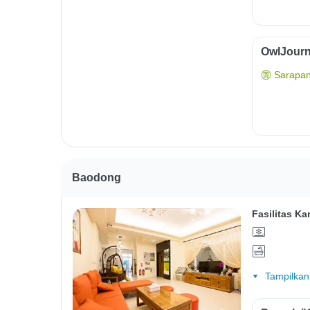
OwlJourn
Sarapan
Baodong
Fasilitas Ka
Tampilkan