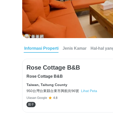
Informasi Properti
Jenis Kamar
Hal-hal yan
Rose Cottage B&B
Rose Cottage B&B
Taiwan
,
Taitung County
950台灣台東縣台東市興航街96號
Lihat Peta
Ulasan Google
4.8
親子