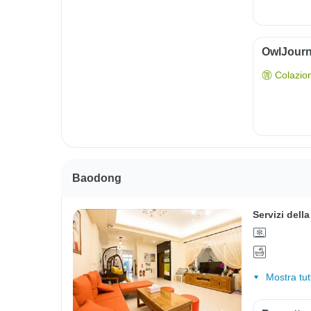
OwlJourn
Colazio
Baodong
Servizi dell
Mostra tut