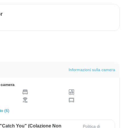
or
Informazioni sulla camera
a camera
to (6)
 "Catch You" (colazione Non
Politica di