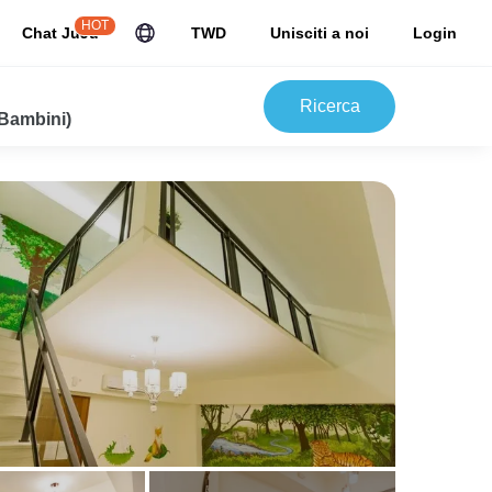
HOT
Chat JuJu
TWD
Unisciti a noi
Login
Ricerca
 Bambini)