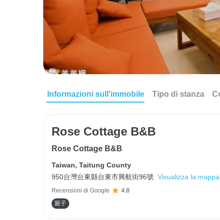
Informazioni sull'immobile
Tipo di stanza
C
Rose Cottage B&B
Rose Cottage B&B
Taiwan
,
Taitung County
950台灣台東縣台東市興航街96號
Visualizza la mappa
Recensioni di Google
4.8
親子