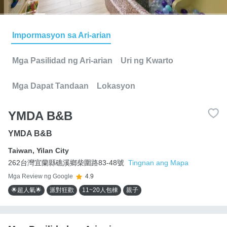
Impormasyon sa Ari-arian
Mga Pasilidad ng Ari-arian
Uri ng Kwarto
Mga Dapat Tandaan
Lokasyon
YMDA B&B
YMDA B&B
Taiwan
,
Yilan City
262台灣宜蘭縣礁溪鄉柴圍路83-48號
Tingnan ang Mapa
Mga Review ng Google
4.9
🌟超人氣🌟
派對狂歡
11~20人包棟
親子