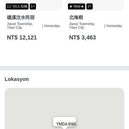
11~20人包棟
1+
🔥 New🔥
2+
礁溪汶水民宿
北海稻
Jiaoxi Township,
Jiaoxi Township,
|
Homestay
|
Homestay
Yilan City
Yilan City
NT$ 12,121
NT$ 3,463
Lokasyon
YMDA B&B