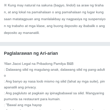
※ Kung may natural na sakuna (bagyo, lindol) sa araw ng tiraha
n, at ang lokal na pamahalaan o ang pamahalaan ng lugar kung 
saan matatagpuan ang manlalakbay ay nagpasiya ng suspensiyo
n ng trabaho at mga klase, ang buong deposito ay ibabalik o ang 
deposito ay mananatili.
Paglalarawan ng Ari-arian
Yilan Jiaoxi Legal na Pribadong Pamilya B&B

: Dalawang silid ng magulang-anak, dalawang silid ng pang-adult
o

: Ang banyo ay nasa loob mismo ng silid (lahat ay mga suite), pin
apanatili ang privacy.

: Ang pagluluto at pagkain ay ipinagbabawal sa silid. Mangyaring 
pumunta sa restaurant para kumain.

: "Bawal ang mga hayop
