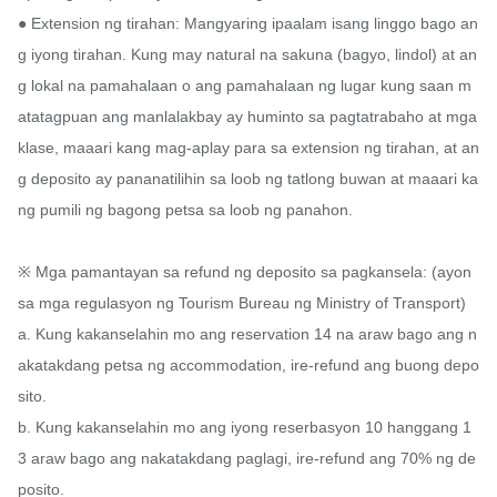
● Extension ng tirahan: Mangyaring ipaalam isang linggo bago an
g iyong tirahan. Kung may natural na sakuna (bagyo, lindol) at an
g lokal na pamahalaan o ang pamahalaan ng lugar kung saan m
atatagpuan ang manlalakbay ay huminto sa pagtatrabaho at mga 
klase, maaari kang mag-aplay para sa extension ng tirahan, at an
g deposito ay pananatilihin sa loob ng tatlong buwan at maaari ka
ng pumili ng bagong petsa sa loob ng panahon.

※ Mga pamantayan sa refund ng deposito sa pagkansela: (ayon 
sa mga regulasyon ng Tourism Bureau ng Ministry of Transport)

a. Kung kakanselahin mo ang reservation 14 na araw bago ang n
akatakdang petsa ng accommodation, ire-refund ang buong depo
sito.

b. Kung kakanselahin mo ang iyong reserbasyon 10 hanggang 1
3 araw bago ang nakatakdang paglagi, ire-refund ang 70% ng de
posito.
