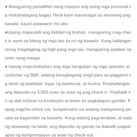
● Mangyaring panatilihin nang maayos ang iyong mga personal n
a mahahalagang bagay. Hindi kami mananagot sa anumang pag
kawala, kaya't patawarin mo ako.

●Upang mapanatili ang kalidad ng tirahan, mangyaring mag-chec
k in ayon sa bilang ng mga tao sa uri ng kuwarto. Kung kailangan 
mong magdagdag ng higit pang mga tao, mangyaring ipaalam sa 
amin nang maaga.

● Upang maprotektahan ang mga karapatan ng mga operator at 
customer ng B&B, walang karagdagang singil para sa paggamit n
g lahat ng pasilidad, lugar ng barbecue, at kusina. Kinakailangan 
ang deposito na 5,000 yuan sa araw ng pag-check in. Pakibalik it
o sa dati orihinal na kondisyon at linisin ito pagkatapos gamitin. K
apag nagche-check out, kumpirmahin na walang malisyosong pin
sala sa kagamitan sa kuwarto. Kung walang pagnanakaw, at wala
ng stowaway na bisita, ang deposito ay ganap na ibabalik pagkat
apos ng kumpirmasyon sa araw ng check-out.
