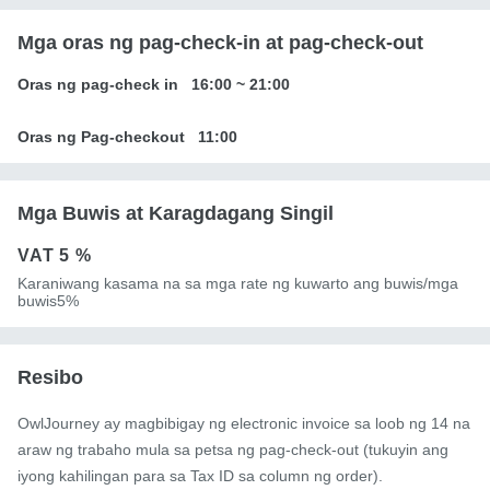
Mga oras ng pag-check-in at pag-check-out
Oras ng pag-check in
16:00
~
21:00
Oras ng Pag-checkout
11:00
Mga Buwis at Karagdagang Singil
VAT
5 %
Karaniwang kasama na sa mga rate ng kuwarto ang buwis/mga
buwis5%
Resibo
OwlJourney ay magbibigay ng electronic invoice sa loob ng 14 na
araw ng trabaho mula sa petsa ng pag-check-out (tukuyin ang
iyong kahilingan para sa Tax ID sa column ng order).