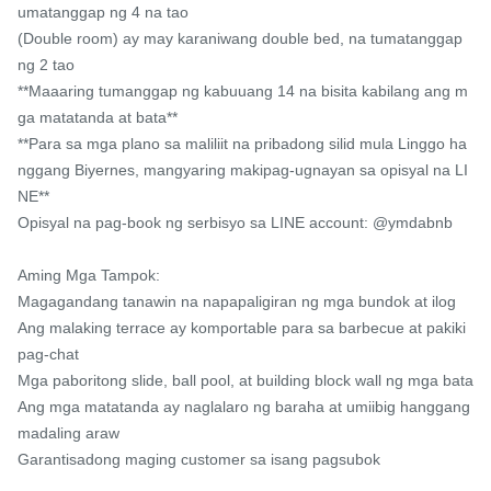
umatanggap ng 4 na tao

(Double room) ay may karaniwang double bed, na tumatanggap 
ng 2 tao

**Maaaring tumanggap ng kabuuang 14 na bisita kabilang ang m
ga matatanda at bata**

**Para sa mga plano sa maliliit na pribadong silid mula Linggo ha
nggang Biyernes, mangyaring makipag-ugnayan sa opisyal na LI
NE**

Opisyal na pag-book ng serbisyo sa LINE account: @ymdabnb

Aming Mga Tampok:

Magagandang tanawin na napapaligiran ng mga bundok at ilog

Ang malaking terrace ay komportable para sa barbecue at pakiki
pag-chat

Mga paboritong slide, ball pool, at building block wall ng mga bata

Ang mga matatanda ay naglalaro ng baraha at umiibig hanggang 
madaling araw

Garantisadong maging customer sa isang pagsubok
