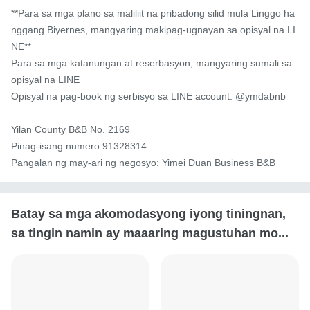
**Para sa mga plano sa maliliit na pribadong silid mula Linggo ha
nggang Biyernes, mangyaring makipag-ugnayan sa opisyal na LI
NE**

Para sa mga katanungan at reserbasyon, mangyaring sumali sa 
opisyal na LINE

Opisyal na pag-book ng serbisyo sa LINE account: @ymdabnb

Yilan County B&B No. 2169

Pinag-isang numero:91328314

Pangalan ng may-ari ng negosyo: Yimei Duan Business B&B
Batay sa mga akomodasyong iyong tiningnan,
sa tingin namin ay maaaring magustuhan mo...