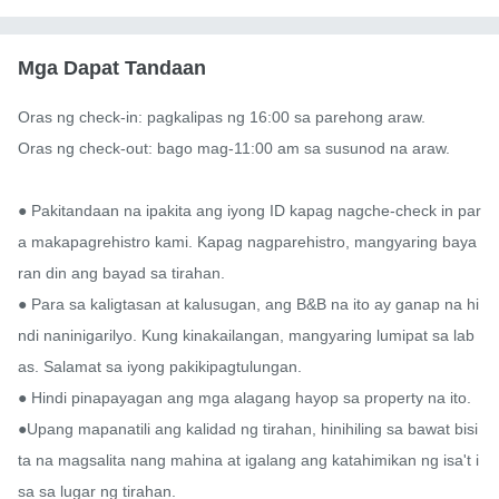
Mga Dapat Tandaan
Oras ng check-in: pagkalipas ng 16:00 sa parehong araw.

Oras ng check-out: bago mag-11:00 am sa susunod na araw.

● Pakitandaan na ipakita ang iyong ID kapag nagche-check in par
a makapagrehistro kami. Kapag nagparehistro, mangyaring baya
ran din ang bayad sa tirahan.

● Para sa kaligtasan at kalusugan, ang B&B na ito ay ganap na hi
ndi naninigarilyo. Kung kinakailangan, mangyaring lumipat sa lab
as. Salamat sa iyong pakikipagtulungan.

● Hindi pinapayagan ang mga alagang hayop sa property na ito.

●Upang mapanatili ang kalidad ng tirahan, hinihiling sa bawat bisi
ta na magsalita nang mahina at igalang ang katahimikan ng isa't i
sa sa lugar ng tirahan.
