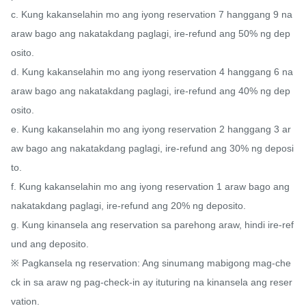
c. Kung kakanselahin mo ang iyong reservation 7 hanggang 9 na 
araw bago ang nakatakdang paglagi, ire-refund ang 50% ng dep
osito.

d. Kung kakanselahin mo ang iyong reservation 4 hanggang 6 na 
araw bago ang nakatakdang paglagi, ire-refund ang 40% ng dep
osito.

e. Kung kakanselahin mo ang iyong reservation 2 hanggang 3 ar
aw bago ang nakatakdang paglagi, ire-refund ang 30% ng deposi
to.

f. Kung kakanselahin mo ang iyong reservation 1 araw bago ang 
nakatakdang paglagi, ire-refund ang 20% ​​ng deposito.

g. Kung kinansela ang reservation sa parehong araw, hindi ire-ref
und ang deposito.

※ Pagkansela ng reservation: Ang sinumang mabigong mag-che
ck in sa araw ng pag-check-in ay ituturing na kinansela ang reser
vation.
