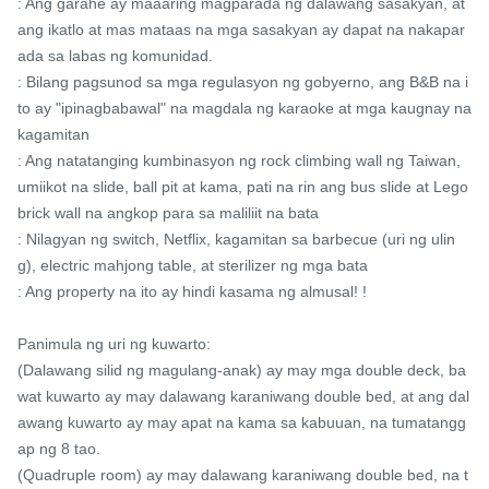
: Ang garahe ay maaaring magparada ng dalawang sasakyan, at 
ang ikatlo at mas mataas na mga sasakyan ay dapat na nakapar
ada sa labas ng komunidad.

: Bilang pagsunod sa mga regulasyon ng gobyerno, ang B&B na i
to ay "ipinagbabawal" na magdala ng karaoke at mga kaugnay na 
kagamitan

: Ang natatanging kumbinasyon ng rock climbing wall ng Taiwan, 
umiikot na slide, ball pit at kama, pati na rin ang bus slide at Lego 
brick wall na angkop para sa maliliit na bata

: Nilagyan ng switch, Netflix, kagamitan sa barbecue (uri ng ulin
g), electric mahjong table, at sterilizer ng mga bata

: Ang property na ito ay hindi kasama ng almusal! !

Panimula ng uri ng kuwarto:

(Dalawang silid ng magulang-anak) ay may mga double deck, ba
wat kuwarto ay may dalawang karaniwang double bed, at ang dal
awang kuwarto ay may apat na kama sa kabuuan, na tumatangg
ap ng 8 tao.

(Quadruple room) ay may dalawang karaniwang double bed, na t