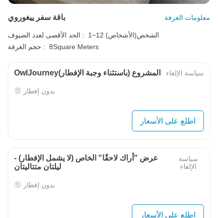
باقة سفر ييغوروي
معلومات الغرفة
1~12 الشخص(الأشخاص)
الحد الأقصى لعدد الضيوف :
8Square Meters
حجم الغرفة :
OwlJourneyالمشروع (باستثناء وجبة الإفطار)
سياسة الإلغاء
بدون إفطار
اطلع على الأسعار
عرض "أراك لاحقًا" الخاص (لا يشمل الإفطار) -
سياسة
الإلغاء
ليلتان متتاليتان
بدون إفطار
اطلع على الأسعار