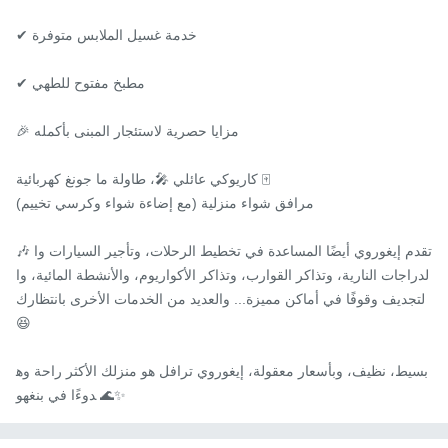
✔ خدمة غسيل الملابس متوفرة

✔ مطبخ مفتوح للطهي

🎉 مزايا حصرية لاستئجار المبنى بأكمله

كاريوكي عائلي 🎤، طاولة ما جونغ كهربائية 🀄

مرافق شواء منزلية (مع إضاءة شواء وكرسي تخييم)

🎶 تقدم إيغوروي أيضًا المساعدة في تخطيط الرحلات، وتأجير السيارات وا
لدراجات النارية، وتذاكر القوارب، وتذاكر الأكواريوم، والأنشطة المائية، وا
لتجديف وقوفًا في أماكن مميزة... والعديد من الخدمات الأخرى بانتظارك 
😆

بسيط، نظيف، وبأسعار معقولة، إيغوروي ترافل هو منزلك الأكثر راحة وه
دوءًا في بنغهو 🌊✨