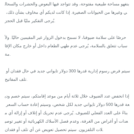
بنغهو مساحة طبيعية مفتوحة، وقد تتواجد فيها البعوض والحشرات والسحال
ي وغيرها من الحيوانات الصغيرة. إذا كانت لديكم أي مخاوف بشأن ذلك، 
يُرجى التفكير مليًا قبل الحجز.

حرصًا على سلامة ضيوفنا، لا نسمح بدخول الزوار غير المقيمين حاليًا. ولأ
سباب تتعلق بالسلامة، يُرجى عدم طهي الطعام داخل أو خارج مكان الإقا
مة.

سيتم فرض رسوم إدارية قدرها 300 دولار تايواني جديد في حال فقدان أو 
تلف المفاتيح.

إذا انخفض عدد الضيوف خلال ثلاثة أيام من موعد إقامتكم، سيتم خصم ودي
عة قدرها 500 دولار تايواني جديد لكل شخص، وسيتم إعادة حساب السعر 
بناءً على العدد الفعلي للضيوف. يُرجى عدم تحريك أو إتلاف أو إزالة أي م
عدات أو أغراض من الغرفة، وعدم فصل الأسلاك الكهربائية أو تغيير توصي
لات التلفزيون. سيتم تحصيل تعويض عن أي تلف أو فقدان.
