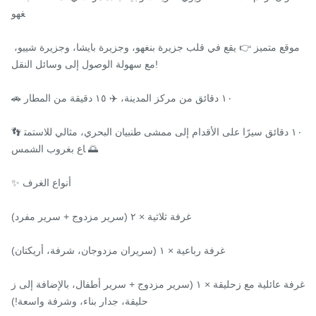
غهو

موقع متميز 👉 يقع في قلب جزيرة بنغهو، وجزيرة بايشا، وجزيرة شييو، 
مع سهولة الوصول إلى وسائل النقل!

🚗 ١٠ دقائق من مركز المدينة، ✈️ ١٥ دقيقة من المطار

👣 ١٠ دقائق سيرًا على الأقدام إلى ممشى طنبيان البحري، مثالي للاستمت
اع بغروب الشمس 🌅

✨ أنواع الغرف

غرفة ثلاثية × ٢ (سرير مزدوج + سرير مفرد)

غرفة رباعية × ١ (سريران مزدوجان، شرفة، أريكتان)

غرفة عائلية مع زحليقة × ١ (سرير مزدوج + سرير أطفال، بالإضافة إلى ز
حليقة، جدار بناء، وشرفة واسعة!)
