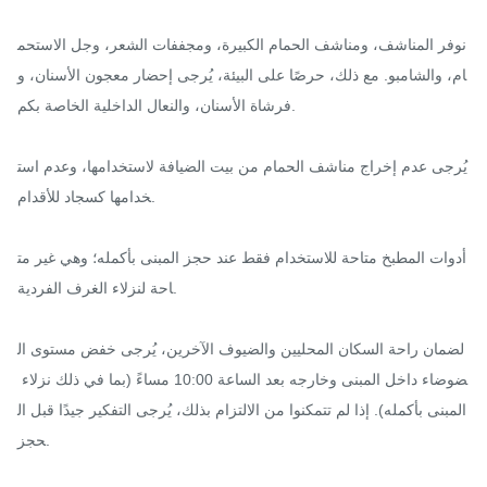
نوفر المناشف، ومناشف الحمام الكبيرة، ومجففات الشعر، وجل الاستحم
ام، والشامبو. مع ذلك، حرصًا على البيئة، يُرجى إحضار معجون الأسنان، و
فرشاة الأسنان، والنعال الداخلية الخاصة بكم.

يُرجى عدم إخراج مناشف الحمام من بيت الضيافة لاستخدامها، وعدم است
خدامها كسجاد للأقدام.

أدوات المطبخ متاحة للاستخدام فقط عند حجز المبنى بأكمله؛ وهي غير مت
احة لنزلاء الغرف الفردية.

لضمان راحة السكان المحليين والضيوف الآخرين، يُرجى خفض مستوى ال
ضوضاء داخل المبنى وخارجه بعد الساعة 10:00 مساءً (بما في ذلك نزلاء 
المبنى بأكمله). إذا لم تتمكنوا من الالتزام بذلك، يُرجى التفكير جيدًا قبل ال
حجز.
