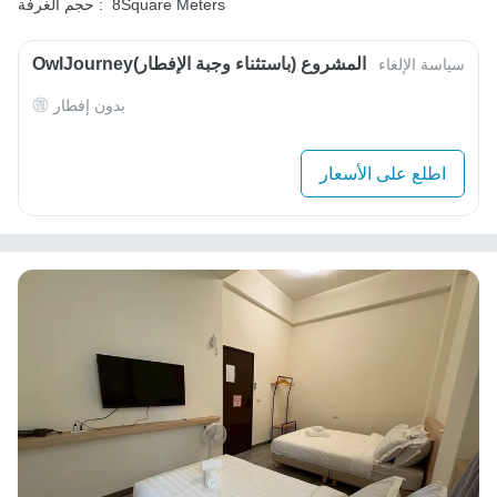
8Square Meters
حجم الغرفة :
OwlJourneyالمشروع (باستثناء وجبة الإفطار)
سياسة الإلغاء
بدون إفطار
اطلع على الأسعار