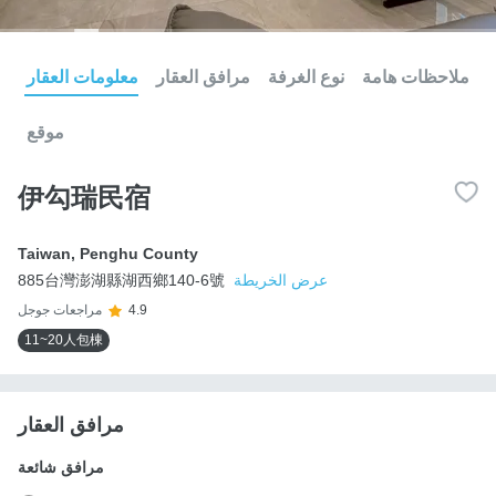
ملاحظات هامة
نوع الغرفة
مرافق العقار
معلومات العقار
موقع
伊勾瑞民宿
Taiwan
,
Penghu County
عرض الخريطة
885台灣澎湖縣湖西鄉140-6號
4.9
مراجعات جوجل
11~20人包棟
مرافق العقار
مرافق شائعة