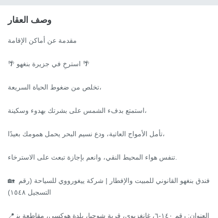
وصف العقار
مقدمة عن أماكن الإقامة

🌴 استرخِ في جزيرة بنغهو 🌴

تخلص من ضغوط الحياة السريعة،

استمتع بدفء الشمس على بشرتك بهدوء وسكينة،

تأمل الأمواج العاتية، ودع نسيم البحر يحمل همومك بعيدًا،

تنفس هواء المحيط النقي، وانعم بإجازة تبعث على الاسترخاء.

🏡 فندق بنغهو القانوني للمبيت والإفطار | شركة ييغورووي للسياحة (رقم 
التسجيل ١٥٤٨)

📍 العنوان: رقم ١٤٠-٦، غانغزيوي، قرية شوجيا، بلدة هوكسي، مقاطعة بن