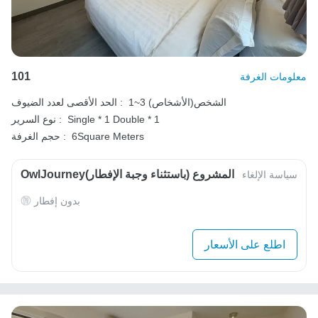
101
معلومات الغرفة
1~3 الشخص(الأشخاص)
الحد الأقصى لعدد الضيوف :
Double * 1
Single * 1
نوع السرير :
6Square Meters
حجم الغرفة :
OwlJourneyالمشروع (باستثناء وجبة الإفطار)
سياسة الإلغاء
بدون إفطار
اطلع على الأسعار