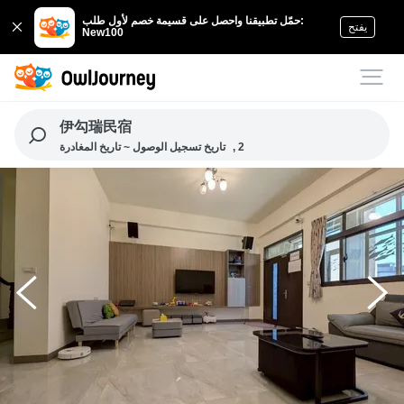
حمّل تطبيقنا واحصل على قسيمة خصم لأول طلب:
يفتح
New100
伊勾瑞民宿
, 2
تاريخ تسجيل الوصول ~ تاريخ المغادرة