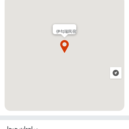
伊勾瑞民宿
مراجعات جوجل