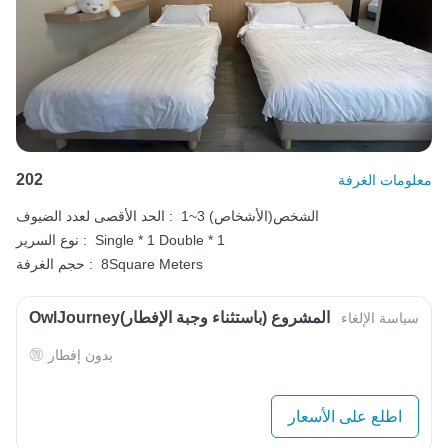
202
معلومات الغرفة
1~3 الشخص(الأشخاص)
الحد الأقصى لعدد الضيوف :
Double * 1
Single * 1
نوع السرير :
8Square Meters
حجم الغرفة :
OwlJourneyالمشروع (باستثناء وجبة الإفطار)
سياسة الإلغاء
بدون إفطار
اطلع على الأسعار