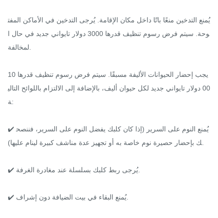
يُمنع التدخين منعًا باتًا داخل مكان الإقامة. يُرجى التدخين في الأماكن المفت
وحة. سيتم فرض رسوم تنظيف قدرها 3000 دولار تايواني جديد في حال ا
لمخالفة.

يجب إحضار الحيوانات الأليفة مسبقًا. سيتم فرض رسوم تنظيف قدرها 10
00 دولار تايواني جديد لكل حيوان أليف، بالإضافة إلى الالتزام باللوائح التالي
ة:

✔️ يُمنع النوم على السرير (إذا كان كلبك يفضل النوم على السرير، فننصح
ك بإحضار حصيرة نوم خاصة به أو تجهيز عدة مناشف كبيرة لينام عليها).

✔️ يُرجى ربط كلبك بسلسلة عند مغادرة الغرفة.

✔️ يُمنع البقاء في بيت الضيافة دون إشراف.
