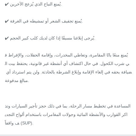
✔️ يُمنع النباح الذي يُزعج الآخرين.

✔️ يُمنع تجفيف الشعر أو تمشيطه في الغرفة.

✔️ يُرجى إبلاغنا مسبقًا إذا كان لديك كلب كبير الحجم.

يُمنع منعًا باتًا المقامرة، وتعاطي المخدرات، وإقامة الحفلات، والإفراط ف
ي شرب الكحول. في حال اكتشاف أي أنشطة غير قانونية، يحتفظ بيت ال
ضيافة بحقه في إلغاء الإقامة وإبلاغ الشرطة بالحادثة. ولن يتم استرداد أي 
مبالغ مدفوعة.

المساعدة في تخطيط مسار الرحلة، بما في ذلك حجز تأجير السيارات وتذ
اكر القوارب والأنشطة المائية وجولات المغامرات باستخدام ألواح التجدي
ف واقفاً (SUP).