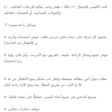
👉 الحد الأقصى للإشغال: ١٢ بالغًا + طفل واحد. مثالية للرحلات العائلية، 
والجولات الجماعية، أو التجمعات العائلية!

💡 وسائل راحة مميزة

✔ تحتوي كل غرفة على حمام خاص (يرجى طلب حوض استحمام وكرس
ي للأطفال عند الحاجة!)

✔ تتوفر جميع وسائل الراحة: تكييف، تلفزيون مع الإنترنت، واي فاي، ولوا
زم استحمام.

✔ نظام دخول آمن ببطاقة ممغنطة وقفل باب محكم يمنع الأطفال من فت
ح الباب عن طريق الخطأ، مما يمنح الآباء راحة البال 😘

✔ ممنوع التدخين في جميع أنحاء المبنى، حفاظًا على صحة طفلك

✔ موقف سيارات مجاني
