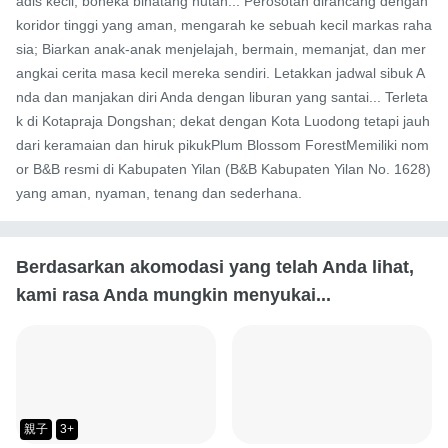
adis kecil, boneka binatang hutan... Perosotan dirancang dengan 
koridor tinggi yang aman, mengarah ke sebuah kecil markas raha
sia; Biarkan anak-anak menjelajah, bermain, memanjat, dan mer
angkai cerita masa kecil mereka sendiri. Letakkan jadwal sibuk A
nda dan manjakan diri Anda dengan liburan yang santai... Terleta
k di Kotapraja Dongshan; dekat dengan Kota Luodong tetapi jauh 
dari keramaian dan hiruk pikukPlum Blossom ForestMemiliki nom
or B&B resmi di Kabupaten Yilan (B&B Kabupaten Yilan No. 1628) 
yang aman, nyaman, tenang dan sederhana.
Berdasarkan akomodasi yang telah Anda lihat,
kami rasa Anda mungkin menyukai...
親子
3+