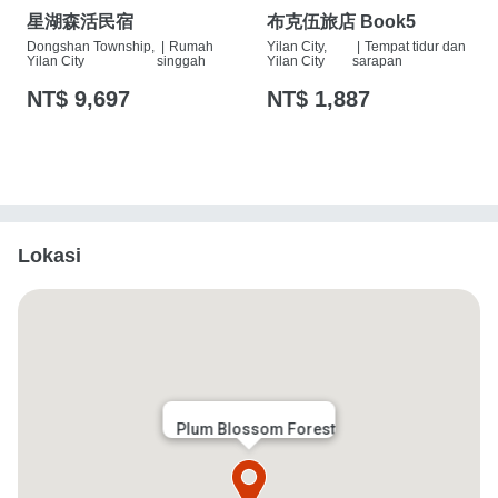
星湖森活民宿
布克伍旅店 Book5
Dongshan Township,
|
Rumah
Yilan City,
|
Tempat tidur dan
Yilan City
singgah
Yilan City
sarapan
NT$ 9,697
NT$ 1,887
Lokasi
Plum Blossom Forest