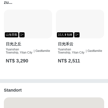
zu...
山海景觀
1+
10人⬇包棟
1+
日光之丘
日光禾云
Yuanshan
Yuanshan
|
Gastfamilie
|
Gastfamilie
Township, Yilan City
Township, Yilan City
NT$ 3,290
NT$ 2,511
Standort