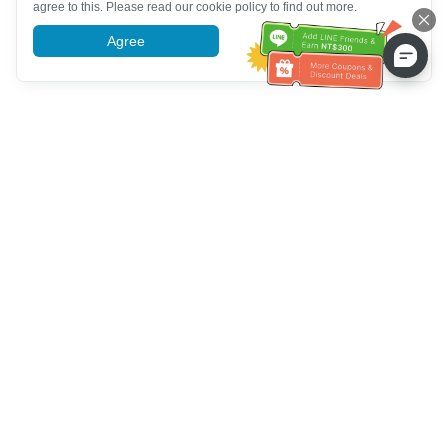
agree to this. Please read our cookie policy to find out more.
Agree
More information
Hilfe des Kundendienstes
Rufen Sie uns an：
+886-2-6610-0183
(seniorenfreundlich)
Faxnummer：
+886-2-6610-0185
Sprechstunde：
Wochentage 10:00 ~ 18:30