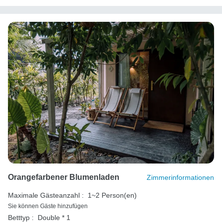
Orangefarbener Blumenladen
Zimmerinformationen
Maximale Gästeanzahl :
1~2 Person(en)
Sie können Gäste hinzufügen
Betttyp :
Double * 1