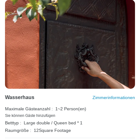
Wasserhaus
Zimmerinformationen
Maximale Gästeanzahl :
1~2 Person(en)
Sie können Gäste hinzufügen
Betttyp :
Large double / Queen bed * 1
Raumgröße :
12Square Footage