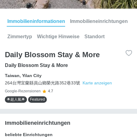
Immobilieninformationen
Immobilieneinrichtungen
Zimmertyp
Wichtige Hinweise
Standort
Daily Blossom Stay & More
Daily Blossom Stay & More
Taiwan
,
Yilan City
264台灣宜蘭縣員山鄉榮光路352巷33號
Karte anzeigen
Google-Rezensionen
4.7
🌟超人氣🌟
Featured
Immobilieneinrichtungen
beliebte Einrichtungen