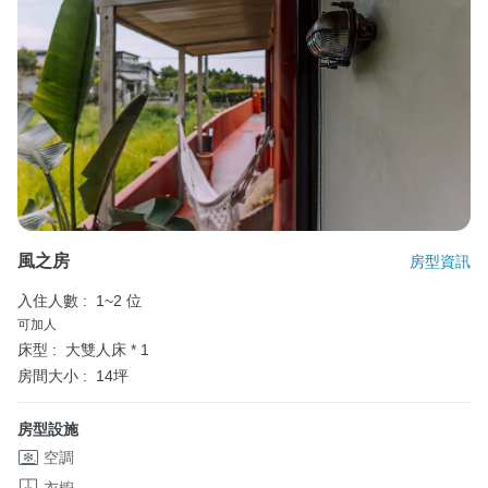
風之房
房型資訊
入住人數 :
1~2 位
可加人
床型 :
大雙人床 * 1
房間大小 :
14坪
房型設施
空調
衣櫥