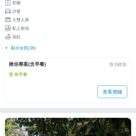
衣櫥
沙發
大雙人床
私人衛浴
浴缸
顯示全部(38)
揪你專案(含早餐)
取消政策
附早餐
查看價錢