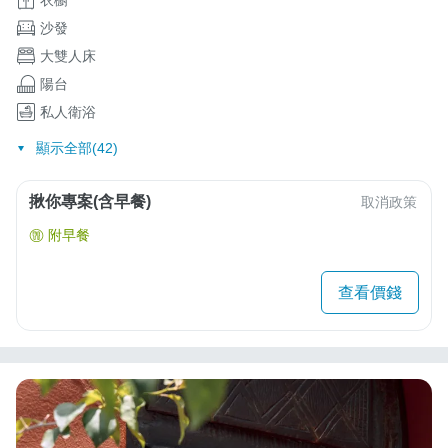
沙發
大雙人床
陽台
私人衛浴
顯示全部(42)
揪你專案(含早餐)
取消政策
附早餐
查看價錢