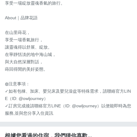
享受⼀場綻放靈魂香氣的旅⾏。

About｜品牌花語

在山里蒔花，

享受⼀場香氣旅⾏，

讓靈魂得以舒展、綻放。

在寧靜恬淡的地中海山城，

與⼤自然深層對話，

蒔回得閒的美好姿態。

◍注意事項：

✓如有包棟、加床、嬰兒床及嬰兒澡盆等特殊需求，請聯絡官方LIN
E（ID: @owljourney）

✓訂房完成後請聯絡官方LINE（ID: @owljourney）以便能即時為您
服務,並與您分享入住資訊
根據您看過的住宿，我們猜你喜歡...