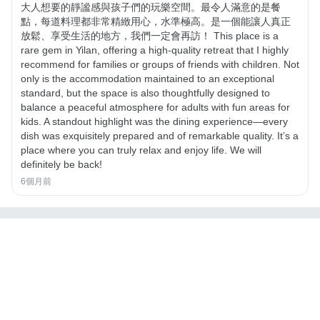
大人想要的靜謐感與孩子們的玩樂空間。最令人滿意的是餐
點，每道料理都非常精緻用心，水準極高。是一個能讓人真正
放鬆、享受生活的地方，我們一定會再訪！ This place is a
rare gem in Yilan, offering a high-quality retreat that I highly
recommend for families or groups of friends with children. Not
only is the accommodation maintained to an exceptional
standard, but the space is also thoughtfully designed to
balance a peaceful atmosphere for adults with fun areas for
kids. A standout highlight was the dining experience—every
dish was exquisitely prepared and of remarkable quality. It’s a
place where you can truly relax and enjoy life. We will
definitely be back!
6個月前