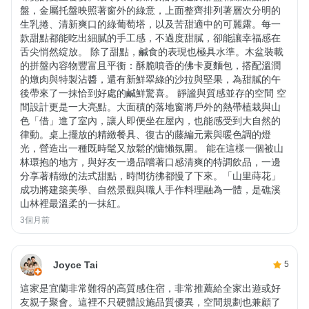
盤，金屬托盤映照著窗外的綠意，上面整齊排列著層次分明的
生乳捲、清新爽口的綠葡萄塔，以及苦甜適中的可麗露。每一
款甜點都能吃出細膩的手工感，不過度甜膩，卻能讓幸福感在
舌尖悄然綻放。 除了甜點，鹹食的表現也極具水準。木盆裝載
的拼盤內容物豐富且平衡：酥脆噴香的佛卡夏麵包，搭配溫潤
的燉肉與特製沾醬，還有新鮮翠綠的沙拉與堅果，為甜膩的午
後帶來了一抹恰到好處的鹹鮮驚喜。 靜謐與質感並存的空間 空
間設計更是一大亮點。大面積的落地窗將戶外的熱帶植栽與山
色「借」進了室內，讓人即便坐在屋內，也能感受到大自然的
律動。桌上擺放的精緻餐具、復古的藤編元素與暖色調的燈
光，營造出一種既時髦又放鬆的慵懶氛圍。 能在這樣一個被山
林環抱的地方，與好友一邊品嚐著口感清爽的特調飲品，一邊
分享著精緻的法式甜點，時間彷彿都慢了下來。「山里蒔花」
成功將建築美學、自然景觀與職人手作料理融為一體，是礁溪
山林裡最溫柔的一抹紅。
3個月前
Joyce Tai
5
這家是宜蘭非常難得的高質感住宿，非常推薦給全家出遊或好
友親子聚會。這裡不只硬體設施品質優異，空間規劃也兼顧了