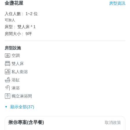
金盞花屋
房型資訊
入住人數 :
1~2 位
可加人
床型 :
雙人床 * 1
房間大小 :
9坪
房型設施
空調
雙人床
私人衛浴
浴缸
淋浴
獨立淋浴間
顯示全部(37)
揪你專案(含早餐)
取消政策