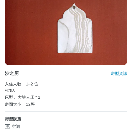
沙之房
房型資訊
入住人數 :
1~2 位
可加人
床型 :
大雙人床 * 1
房間大小 :
12坪
房型設施
空調