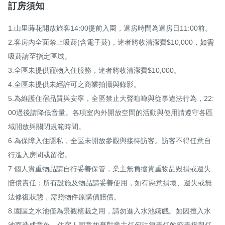
訂房須知
1.山里蒔花開放旅客14:00提前入園，退房時間為退房日11:00前。

2.客房內全面禁止吸菸(含電子菸)，違者將收清潔費$10,000，如需
吸菸請至指定區域。

3.全區未提供寵物入住服務，違者將收清潔費$10,000。

4.全區未提供未經許可之商業拍攝與錄影。

5.為維護住宿品質與安寧，全區禁止大聲喧嘩與從事違法行為，22:
00過後請降低音量。各項室內外開放空間的活動與使用請遵守各區
域開放與關閉規範時間。

6.為保障入住隱私，全區未開放參觀與接待訪客。訪客不得任意自
行進入房間或留宿。

7.個人貴重物品請自行妥善保管，業主無負擔貴重物品毀損或遺失
賠償責任；所有設施及物品請妥善使用，如有惡意損壞、遺失或無
法修復狀態，需照物件原購價賠償。

8.園區之水池僅為景觀植栽之用，請勿進入水池嬉戲。如因擅入水