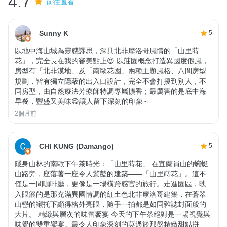
4.7
前往查看
Sunny K
5
以地中海山城為靈感謬思，深具北非摩洛哥風情的「山里蒔
花」，完全長在我的審美點上😍 以莊園概念打造異國度假風，
房型有「北非漠地」及「南歐花園」兩種主題風格、八間房型
規劃，皆有獨立隱蔽的出入口設計，完全不會打擾到別人，不
同房型，由自然療法芳療師特調專屬擴香；最厲害的是底中海
早餐，豐盛又美味😋讓人留下深刻的印象～
2個月前
CHI KUNG (Damango)
5
隱身山林的南歐下午茶時光：「山里蒔花」 在宜蘭員山的蜿蜒
山路旁，座落著一座令人驚豔的建築——「山里蒔花」。這不
僅是一間咖啡廳，更像是一場橫跨感官的旅行。走進園區，映
入眼簾的是那充滿異國情調的紅土色北非摩洛哥建築，在蒼翠
山巒的襯托下顯得格外亮眼，隨手一拍都是如同雜誌封面般的
大片。 精緻與層次的味蕾饗宴 今天的下午茶絕對是一場視覺與
味覺的雙重饗宴。最令人印象深刻的莫過於那盤精緻甜點拼