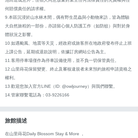
池而造成意外，住宿人同意放棄對業主任何法律責任的究責權與任
何賠償責任的請求權。

9.本區沉浸於山水林木間，偶有野生昆蟲與小動物來訪，皆為體驗
大自然旅程的一部份，亦請留心個人防護工作（如防蚊）與對於身
體狀況之影響。 

10.如遇颱風、地震等天災，經政府或旅客所在地政府發布停止上班
上課公告，延期或退款說明，依據訂房網站公告為主。

11.客用停車場僅作為停車設備使用，並不負一切保管責任。

12.山里蒔花保留變更、終止及審核違規者未來預約旅程申請資格之
權利。

13.歡迎您加入官方LINE（ID: @owljourney）與我們聯繫。

14.管家聯繫電話為：03-9226166
旅館描述
在山里蒔花Daily Blossom Stay & More ，
