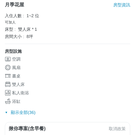
月季花屋
房型資訊
入住人數 :
1~2 位
可加人
床型 :
雙人床 * 1
房間大小 :
8坪
房型設施
空調
風扇
書桌
雙人床
私人衛浴
浴缸
顯示全部(36)
揪你專案(含早餐)
取消政策