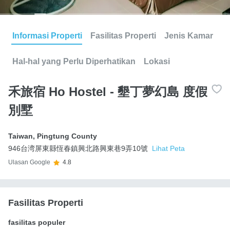
Informasi Properti
Fasilitas Properti
Jenis Kamar
Hal-hal yang Perlu Diperhatikan
Lokasi
禾旅宿 Ho Hostel - 墾丁夢幻島 度假
別墅
Taiwan
,
Pingtung County
946台湾屏東縣恆春鎮興北路興東巷9弄10號
Lihat Peta
Ulasan Google
4.8
Fasilitas Properti
fasilitas populer