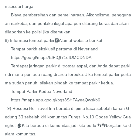
n sesuai harga.

     Biaya pembersihan dan pemeliharaan. Alkoholisme, pengguna
an narkoba, dan perilaku ilegal apa pun dilarang keras dan akan 
dilaporkan ke polisi jika ditemukan.

8) Informasi tempat parkir🅿️Alamat website berikut

     Tempat parkir eksklusif pertama di Neverland

     https://goo.gl/maps/EfFtQt71efUMCDNDA

     Terdapat jaringan parkir di trotoar aspal, dan Anda dapat parki
r di mana pun ada ruang di area terbuka. Jika tempat parkir perta
ma sudah penuh, silakan pindah ke tempat parkir kedua.

     Tempat Parkir Kedua Neverland

     https://maps.app.goo.gl/pgs3SHFAyeaQwskb6

  9) Resepsi He Travel Inn berada di pintu kaca sebelah kanan G
edung 3⃣️ sebelah kiri komunitas Fungsi No.10 Goose Yellow Gua
nghe. 🏠Kita berada di komunitas jadi kita perlu 👣👣berjalan ke d
alam komunitas.
