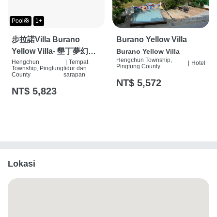
Pool🛟
1+
步拉諾Villa Burano
Burano Yellow Villa
Yellow Villa- 墾丁夢幻島
Burano Yellow Villa
Hengchun Township,
度假別墅
Hengchun
|
Tempat
|
Hotel
Pingtung County
Township, Pingtung
tidur dan
County
sarapan
NT$ 5,572
NT$ 5,823
Lokasi