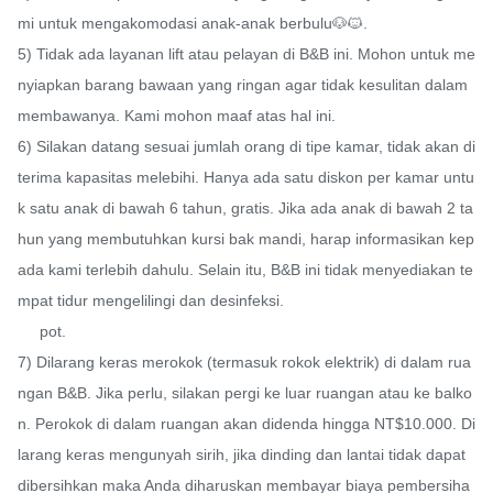
mi untuk mengakomodasi anak-anak berbulu🐶🐱.

5) Tidak ada layanan lift atau pelayan di B&B ini. Mohon untuk me
nyiapkan barang bawaan yang ringan agar tidak kesulitan dalam 
membawanya. Kami mohon maaf atas hal ini.

6) Silakan datang sesuai jumlah orang di tipe kamar, tidak akan di
terima kapasitas melebihi. Hanya ada satu diskon per kamar untu
k satu anak di bawah 6 tahun, gratis. Jika ada anak di bawah 2 ta
hun yang membutuhkan kursi bak mandi, harap informasikan kep
ada kami terlebih dahulu. Selain itu, B&B ini tidak menyediakan te
mpat tidur mengelilingi dan desinfeksi.

     pot.

7) Dilarang keras merokok (termasuk rokok elektrik) di dalam rua
ngan B&B. Jika perlu, silakan pergi ke luar ruangan atau ke balko
n. Perokok di dalam ruangan akan didenda hingga NT$10.000. Di
larang keras mengunyah sirih, jika dinding dan lantai tidak dapat 
dibersihkan maka Anda diharuskan membayar biaya pembersiha