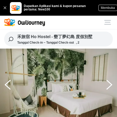
Dapatkan Aplikasi kami & kupon pesanan
Membuka
pertama: New100
禾旅宿 Ho Hostel - 墾丁夢幻島 度假別墅
Tanggal Check-in ~ Tanggal Check-out
, 2