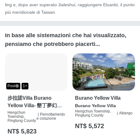
ling e, dopo aver superato Jialeshui, raggiungere Eluanbi, il punto 
più meridionale di Taiwan.
In base alle sistemazioni che hai visualizzato,
pensiamo che potrebbero piacerti...
Pool🛟
1+
步拉諾Villa Burano
Burano Yellow Villa
Yellow Villa- 墾丁夢幻島
Burano Yellow Villa
Hengchun Township,
度假別墅
Hengchun
|
Albergo
|
Pernottamento
Pingtung County
Township,
e colazione
Pingtung County
NT$ 5,572
NT$ 5,823