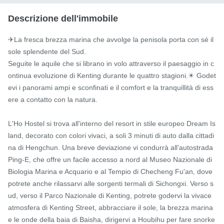
Descrizione dell'immobile
✈La fresca brezza marina che avvolge la penisola porta con sé il 
sole splendente del Sud.

Seguite le aquile che si librano in volo attraverso il paesaggio in c
ontinua evoluzione di Kenting durante le quattro stagioni.☀ Godet
evi i panorami ampi e sconfinati e il comfort e la tranquillità di ess
ere a contatto con la natura.

L'Ho Hostel si trova all'interno del resort in stile europeo Dream Is
land, decorato con colori vivaci, a soli 3 minuti di auto dalla cittadi
na di Hengchun. Una breve deviazione vi condurrà all'autostrada 
Ping-E, che offre un facile accesso a nord al Museo Nazionale di 
Biologia Marina e Acquario e al Tempio di Checheng Fu'an, dove 
potrete anche rilassarvi alle sorgenti termali di Sichongxi. Verso s
ud, verso il Parco Nazionale di Kenting, potrete godervi la vivace 
atmosfera di Kenting Street, abbracciare il sole, la brezza marina 
e le onde della baia di Baisha, dirigervi a Houbihu per fare snorke