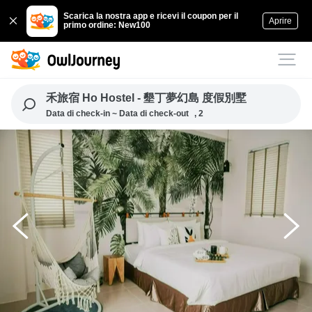
Scarica la nostra app e ricevi il coupon per il
Aprire
primo ordine: New100
禾旅宿 Ho Hostel - 墾丁夢幻島 度假別墅
Data di check-in ~ Data di check-out
, 2