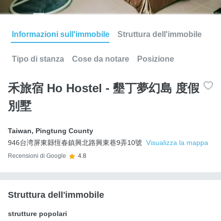
Informazioni sull'immobile
Struttura dell'immobile
Tipo di stanza
Cose da notare
Posizione
禾旅宿 Ho Hostel - 墾丁夢幻島 度假
別墅
Taiwan
,
Pingtung County
946台湾屏東縣恆春鎮興北路興東巷9弄10號
Visualizza la mappa
Recensioni di Google
4.8
Struttura dell'immobile
strutture popolari