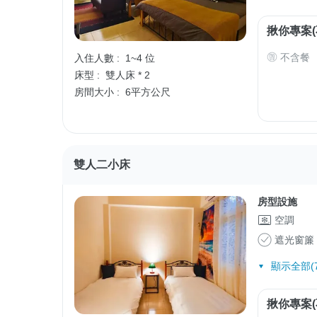
揪你專案(
不含餐
入住人數 :
1~4 位
床型 :
雙人床 * 2
房間大小 :
6平方公尺
雙人二小床
房型設施
空調
遮光窗簾
顯示全部(7
揪你專案(