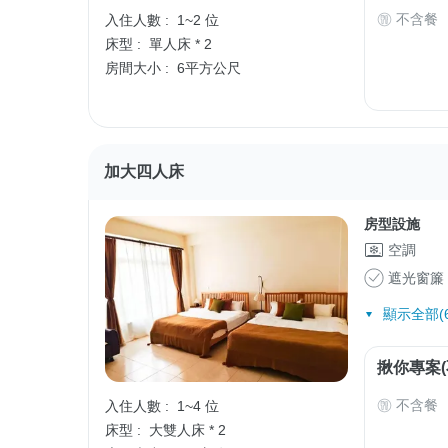
不含餐
入住人數 :
1~2 位
床型 :
單人床 * 2
房間大小 :
6平方公尺
加大四人床
房型設施
空調
遮光窗簾
顯示全部(6
揪你專案(
不含餐
入住人數 :
1~4 位
床型 :
大雙人床 * 2