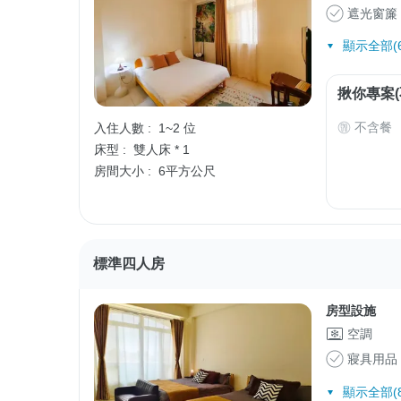
遮光窗簾
顯示全部(6
揪你專案(
不含餐
入住人數 :
1~2 位
床型 :
雙人床 * 1
房間大小 :
6平方公尺
標準四人房
房型設施
空調
寢具用品
顯示全部(8