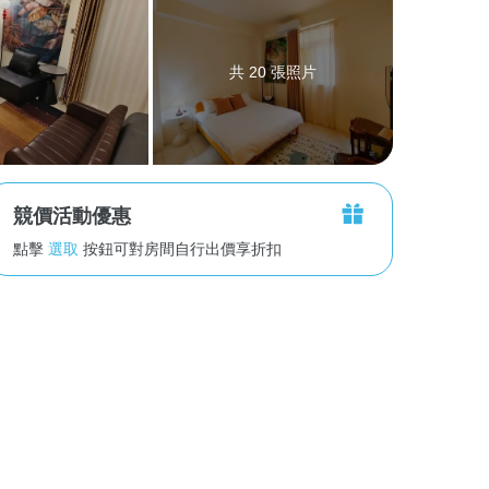
共 20 張照片
競價活動優惠
點擊
選取
按鈕可對房間自行出價享折扣