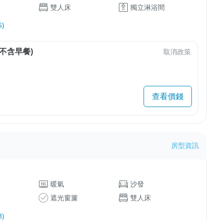
雙人床
獨立淋浴間
)
不含早餐)
取消政策
查看價錢
房型資訊
暖氣
沙發
遮光窗簾
雙人床
)