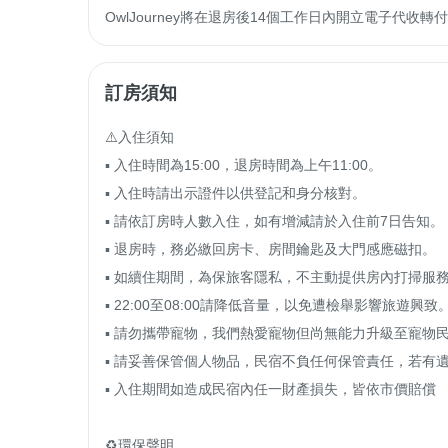
OwlJourney將在退房後14個工作日內開立電子代
訂房須知
⚠️入住須知

▪ 入住時間為15:00，退房時間為上午11:00。

▪ 入住時請出示證件以供登記和身分核對。

▪ 請依訂房時人數入住，如有增減請於入住前7日告知。

▪ 退房時，務必繳回房卡、房間鑰匙及大門感應磁扣。

▪ 如續住期間，為保旅客隱私，不主動提供房內打掃服務
▪ 22:00至08:00請降低音量，以免遭檢舉影響旅遊興致。
▪ 請勿攜帶寵物，我們熱愛寵物但尚無能力升級至寵物民
▪ 請妥善保管個人物品，民宿不負任何保管責任，若有遺
▪ 入住期間如造成民宿內任一財產損失，皆依市價賠償

♻️環保聲明
