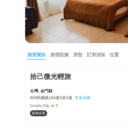
旅宿資訊
旅宿設施
房型
訂房須知
位置
拾己微光輕旅
台灣
,
金門縣
893民權路184巷2弄1號
查看地圖
Google 評論
5
寵物友善