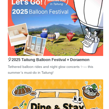
🎈2025 Taitung Balloon Festival × Doraemon
Tethered balloon rides and night glow concerts ✨— this
summer’s must-do in Taitung!