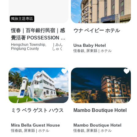
獨旅主題專區
恆春｜百年銀行民宿｜感
ウナ ベイビー ホテル
覺活著 POSSESSION |
背包客棧 | 恆春必住特色
Hengchun Township,
|
みん
Una Baby Hotel
Pingtung County
しゅく
恆春鎮, 屏東縣
|
ホテル
旅店 | HOSTEL |
ミラ ベラ ゲスト ハウス
Mambo Boutique Hotel
Mira Bella Guest House
Mambo Boutique Hotel
恆春鎮, 屏東縣
|
ホテル
恆春鎮, 屏東縣
|
ホテル