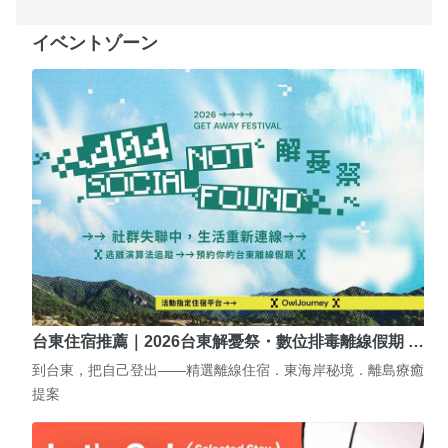
イベントゾーン
台東住宿推薦｜2026台東解憂祭・數位排毒離線假期 …
到台東，把自己登出——精選離線住宿．東海岸秘境．離島療癒
提案