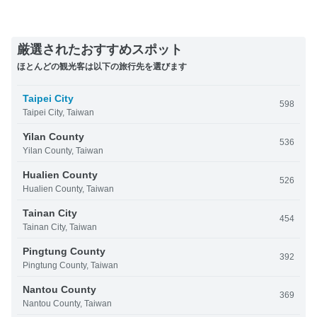
厳選されたおすすめスポット
ほとんどの観光客は以下の旅行先を選びます
Taipei City
598
Taipei City, Taiwan
Yilan County
536
Yilan County, Taiwan
Hualien County
526
Hualien County, Taiwan
Tainan City
454
Tainan City, Taiwan
Pingtung County
392
Pingtung County, Taiwan
Nantou County
369
Nantou County, Taiwan