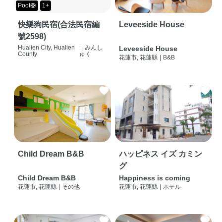
Pool🛟
1+
快樂狗民宿(合法民宿編
Leveeside House
號2598)
Hualien City, Hualien
|
みんし
Leveeside House
County
ゅく
花蓮市, 花蓮縣
|
B&B
Child Dream B&B
ハッピネス イズ カミン
グ
Child Dream B&B
Happiness is coming
花蓮市, 花蓮縣
|
その他
花蓮市, 花蓮縣
|
ホテル