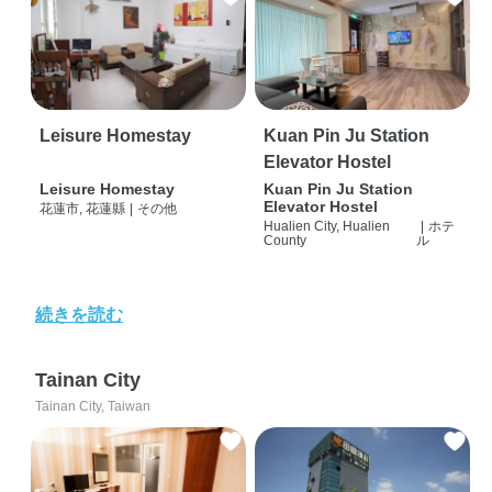
Leisure Homestay
Kuan Pin Ju Station
Elevator Hostel
Leisure Homestay
Kuan Pin Ju Station
Elevator Hostel
花蓮市, 花蓮縣
|
その他
Hualien City, Hualien
|
ホテ
County
ル
続きを読む
Tainan City
Tainan City, Taiwan