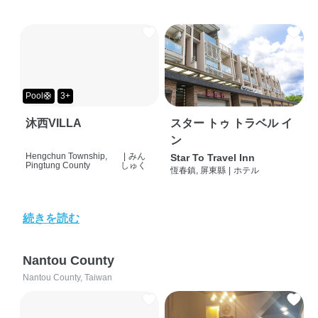
Pool🛟
3+
沐西VILLA
スター トゥ トラベル イ
ン
Hengchun Township,
|
みん
Star To Travel Inn
Pingtung County
しゅく
恆春鎮, 屏東縣
|
ホテル
続きを読む
Nantou County
Nantou County, Taiwan