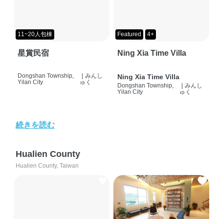
11~20人包棟
Featured
4+
星賞民宿
Ning Xia Time Villa
Dongshan Township,
|
みんし
Ning Xia Time Villa
Yilan City
ゅく
Dongshan Township,
|
みんし
Yilan City
ゅく
続きを読む
Hualien County
Hualien County, Taiwan