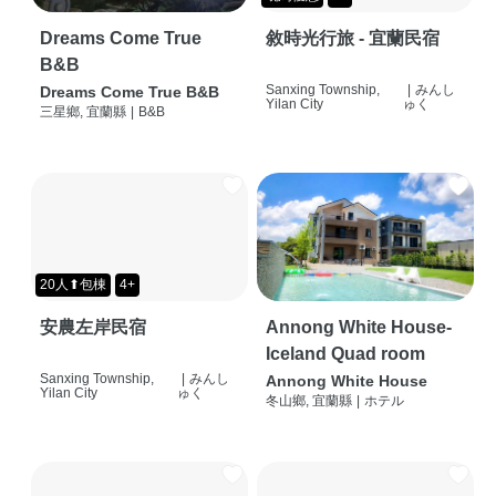
Dreams Come True
敘時光行旅 - 宜蘭民宿
B&B
Sanxing Township,
|
みんし
Dreams Come True B&B
Yilan City
ゅく
三星鄉, 宜蘭縣
|
B&B
20人⬆包棟
4+
安農左岸民宿
Annong White House-
Iceland Quad room
Sanxing Township,
|
みんし
Annong White House
Yilan City
ゅく
冬山鄉, 宜蘭縣
|
ホテル