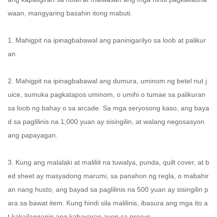
waan, mangyaring basahin itong mabuti.

1. Mahigpit na ipinagbabawal ang paninigarilyo sa loob at palikur
an.

2. Mahigpit na ipinagbabawal ang dumura, uminom ng betel nut j
uice, sumuka pagkatapos uminom, o umihi o tumae sa palikuran 
sa loob ng bahay o sa arcade. Sa mga seryosong kaso, ang baya
d sa paglilinis na 1,000 yuan ay sisingilin, at walang negosasyon 
ang papayagan.

3. Kung ang malalaki at maliliit na tuwalya, punda, quilt cover, at b
ed sheet ay masyadong marumi, sa panahon ng regla, o mabahir
an nang husto, ang bayad sa paglilinis na 500 yuan ay sisingilin p
ara sa bawat item. Kung hindi sila malilinis, ibasura ang mga ito a
t kakailanganin ang kabayaran ayon sa presyo.
