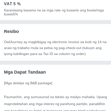
VAT
5 %
Karaniwang kasama na sa mga rate ng kuwarto ang buwis/mga
buwis5%
Resibo
OwlJourney ay magbibigay ng electronic invoice sa loob ng 14 na
araw ng trabaho mula sa petsa ng pag-check-out (tukuyin ang
iyong kahilingan para sa Tax ID sa column ng order).
Mga Dapat Tandaan
[Mga detalye ng B&B package]

Paumanhin, ang sumusunod na teksto ay medyo mahaba. Upang 
maprotektahan ang mga interes ng parehong partido, panatilihin 
ang kapaligiran sa hotel at maiwasan ang mga hindi pagkakauna