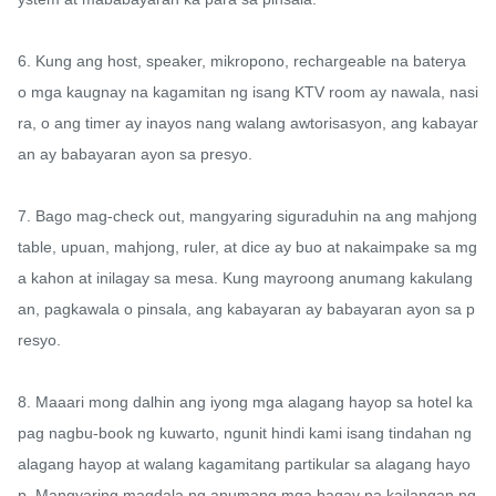
6. Kung ang host, speaker, mikropono, rechargeable na baterya 
o mga kaugnay na kagamitan ng isang KTV room ay nawala, nasi
ra, o ang timer ay inayos nang walang awtorisasyon, ang kabayar
an ay babayaran ayon sa presyo.

7. Bago mag-check out, mangyaring siguraduhin na ang mahjong 
table, upuan, mahjong, ruler, at dice ay buo at nakaimpake sa mg
a kahon at inilagay sa mesa. Kung mayroong anumang kakulang
an, pagkawala o pinsala, ang kabayaran ay babayaran ayon sa p
resyo.

8. Maaari mong dalhin ang iyong mga alagang hayop sa hotel ka
pag nagbu-book ng kuwarto, ngunit hindi kami isang tindahan ng 
alagang hayop at walang kagamitang partikular sa alagang hayo
p. Mangyaring magdala ng anumang mga bagay na kailangan ng 