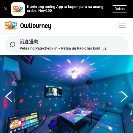
Kunin ang aming App at kupon para sa unang
Bukas
order: New100
沿森漫島
Petsa ng Pag-check in ~ Petsa ng Pag-checkout
, 2