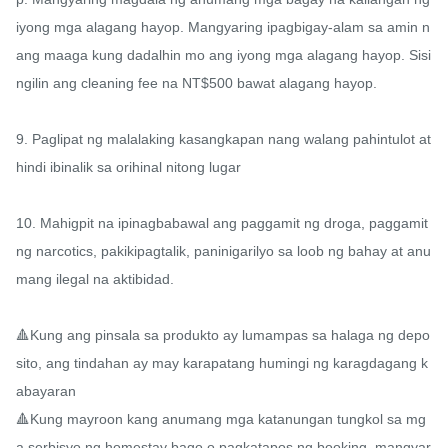
iyong mga alagang hayop. Mangyaring ipagbigay-alam sa amin n
ang maaga kung dadalhin mo ang iyong mga alagang hayop. Sisi
ngilin ang cleaning fee na NT$500 bawat alagang hayop.

9. Paglipat ng malalaking kasangkapan nang walang pahintulot at 
hindi ibinalik sa orihinal nitong lugar

10. Mahigpit na ipinagbabawal ang paggamit ng droga, paggamit 
ng narcotics, pakikipagtalik, paninigarilyo sa loob ng bahay at anu
mang ilegal na aktibidad.

🔺Kung ang pinsala sa produkto ay lumampas sa halaga ng depo
sito, ang tindahan ay may karapatang humingi ng karagdagang k
abayaran

🔺Kung mayroon kang anumang mga katanungan tungkol sa mg
a serbisyo ng homestay bago o pagkatapos ng booking, mangyar