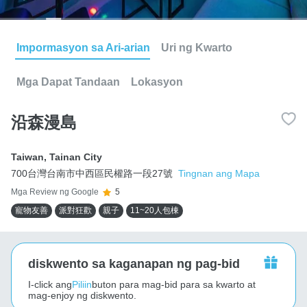
Impormasyon sa Ari-arian
Uri ng Kwarto
Mga Dapat Tandaan
Lokasyon
沿森漫島
Taiwan
,
Tainan City
700台灣台南市中西區民權路一段27號
Tingnan ang Mapa
Mga Review ng Google
5
寵物友善
派對狂歡
親子
11~20人包棟
diskwento sa kaganapan ng pag-bid
I-click ang
Piliin
buton para mag-bid para sa kwarto at
mag-enjoy ng diskwento.