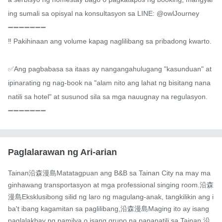
ing sumali sa opisyal na konsultasyon sa LINE: @owlJourney

➖➖➖➖➖➖➖

‼ ️Pakihinaan ang volume kapag naglilibang sa pribadong kwarto.

✅Ang pagbabasa sa itaas ay nangangahulugang "kasunduan" at 
ipinarating ng nag-book na "alam nito ang lahat ng bisitang nana
natili sa hotel" at susunod sila sa mga nauugnay na regulasyon.

➖➖➖➖➖➖➖
Paglalarawan ng Ari-arian
Tainan沿森漫島Matatagpuan ang B&B sa Tainan City na may ma
ginhawang transportasyon at mga professional singing room.沿森
漫島Eksklusibong silid ng laro ng magulang-anak, tangkilikin ang i
ba't ibang kagamitan sa paglilibang,沿森漫島Maging ito ay isang 
paglalakbay ng pamilya o isang grupo na pananatili sa Tainan,沿