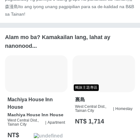
森漫島Ito ang iyong unang pagpipilian para sa de-kalidad na B&B 
sa Tainan!
Alam mo ba? Kamakailan lang, lahat ay
nanonood...
獨旅主題專區
Machiya House Inn
裏島
House
West Central Dist.,
|
Homestay
Tainan City
Machiya House Inn House
NT$ 1,714
West Central Dist.,
|
Apartment
Tainan City
NT$