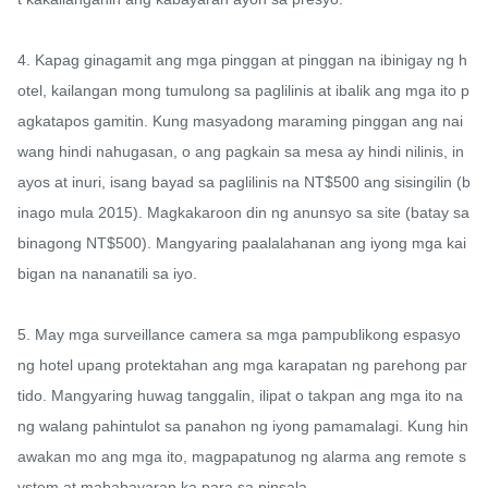
4. Kapag ginagamit ang mga pinggan at pinggan na ibinigay ng h
otel, kailangan mong tumulong sa paglilinis at ibalik ang mga ito p
agkatapos gamitin. Kung masyadong maraming pinggan ang nai
wang hindi nahugasan, o ang pagkain sa mesa ay hindi nilinis, in
ayos at inuri, isang bayad sa paglilinis na NT$500 ang sisingilin (b
inago mula 2015). Magkakaroon din ng anunsyo sa site (batay sa 
binagong NT$500). Mangyaring paalalahanan ang iyong mga kai
bigan na nananatili sa iyo.

5. May mga surveillance camera sa mga pampublikong espasyo 
ng hotel upang protektahan ang mga karapatan ng parehong par
tido. Mangyaring huwag tanggalin, ilipat o takpan ang mga ito na
ng walang pahintulot sa panahon ng iyong pamamalagi. Kung hin
awakan mo ang mga ito, magpapatunog ng alarma ang remote s
ystem at mababayaran ka para sa pinsala.
