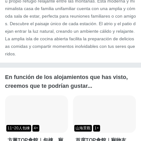
u propio refugio relajante entre las montañas. Esta moderna y mi
nimalista casa de familia unifamiliar cuenta con una amplia y cóm
oda sala de estar, perfecta para reuniones familiares o con amigo
s. Descubre el paisaje único de cada estación. El atrio y el patio d
ejan entrar la luz natural, creando un ambiente cálido y relajante. 
La amplia isla de cocina abierta facilita la preparación de delicios
as comidas y compartir momentos inolvidables con tus seres que
ridos.
En función de los alojamientos que has visto,
creemos que te podrían gustar...
11~20人包棟
4+
山海景觀
1+
方興TOP會館｜包棟、寵
首席TOP會館｜寵物友