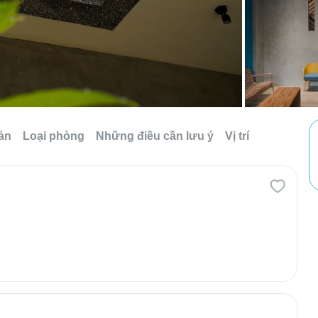
sản
Loại phòng
Những điều cần lưu ý
Vị trí