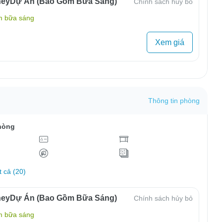
neyDự Án (Bao Gồm Bữa Sáng)
Chính sách hủy bỏ
m bữa sáng
Xem giá
Thông tin phòng
hòng
t cả (20)
neyDự Án (Bao Gồm Bữa Sáng)
Chính sách hủy bỏ
m bữa sáng