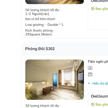
OwlJour
Bao gồ
Số lượng khách tối đa :
1~2 Người(các)
Bạn có thể thêm khách
Loại giường :
Double * 1
Kích thước phòng :
29Square Meters
Phòng Đôi S302
Tiện nghi p
Hiển thị tấ
OwlJour
Bao gồ
Số lượng khách tối đa :