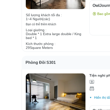
OwlJour
Bao gồ
Số lượng khách tối đa :
1~4 Người(các)
Bạn có thể thêm khách
Loại giường :
Double * 1
Extra large double / King
bed * 1
Kích thước phòng :
29Square Meters
Phòng Đôi S301
Tiện nghi p
Hiển thị tấ