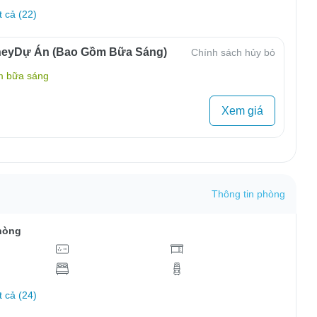
t cả (22)
neyDự Án (Bao Gồm Bữa Sáng)
Chính sách hủy bỏ
m bữa sáng
Xem giá
Thông tin phòng
hòng
t cả (24)