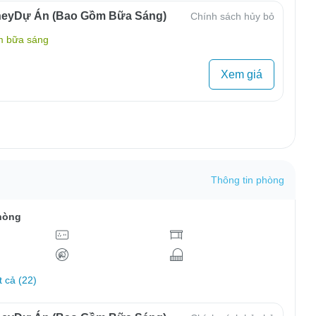
neyDự Án (Bao Gồm Bữa Sáng)
Chính sách hủy bỏ
m bữa sáng
Xem giá
Thông tin phòng
hòng
t cả (22)