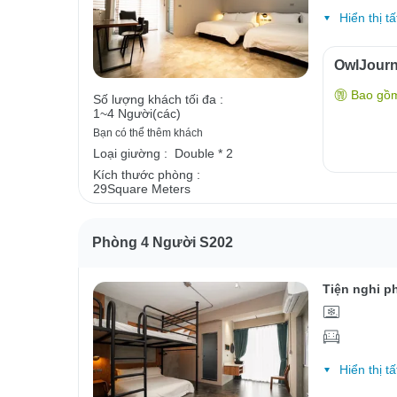
Hiển thị tấ
OwlJour
Bao gồ
Số lượng khách tối đa :
1~4 Người(các)
Bạn có thể thêm khách
Loại giường :
Double * 2
Kích thước phòng :
29Square Meters
Phòng 4 Người S202
Tiện nghi p
Hiển thị tấ