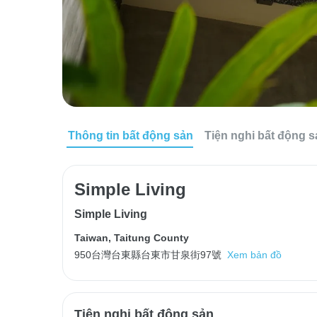
Thông tin bất động sản
Tiện nghi bất động 
Simple Living
Simple Living
Taiwan
,
Taitung County
950台灣台東縣台東市甘泉街97號
Xem bản đồ
Tiện nghi bất động sản