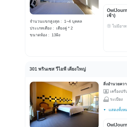
OwlJourn
เช้า)
จำนวนแขกสูงสุด :
1~4 บุคคล
ไม่มีอาห
ประเภทเตียง :
เตียงคู่ * 2
ขนาดห้อง :
13ผิง
301 พรินเซส วีไอพี เตียงใหญ่
สิ่งอำนวยคว
เครื่องปร
ระเบียง
แสดงทั้งห
OwlJourn