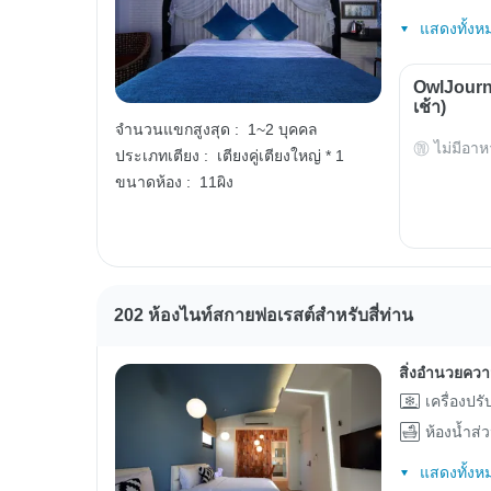
แสดงทั้งห
OwlJourn
เช้า)
จำนวนแขกสูงสุด :
1~2 บุคคล
ไม่มีอาห
ประเภทเตียง :
เตียงคู่เตียงใหญ่ * 1
ขนาดห้อง :
11ผิง
202 ห้องไนท์สกายฟอเรสต์สำหรับสี่ท่าน
สิ่งอำนวยคว
เครื่องปร
ห้องน้ำส่
แสดงทั้งห