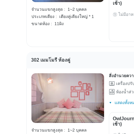
เช้า)
จำนวนแขกสูงสุด :
1~2 บุคคล
ไม่มีอาห
ประเภทเตียง :
เตียงคู่เตียงใหญ่ * 1
ขนาดห้อง :
11ผิง
302 เมมโมรี ห้องคู่
สิ่งอำนวยคว
เครื่องปร
ห้องน้ำส่
แสดงทั้งห
OwlJourn
เช้า)
จำนวนแขกสูงสุด :
1~2 บุคคล