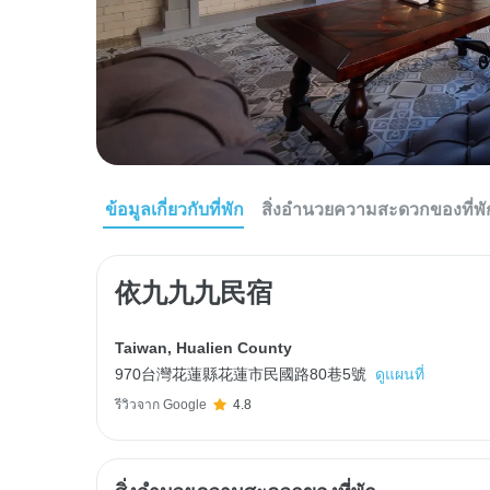
ข้อมูลเกี่ยวกับที่พัก
สิ่งอำนวยความสะดวกของที่พั
依九九九民宿
Taiwan
,
Hualien County
970台灣花蓮縣花蓮市民國路80巷5號
ดูแผนที่
รีวิวจาก Google
4.8