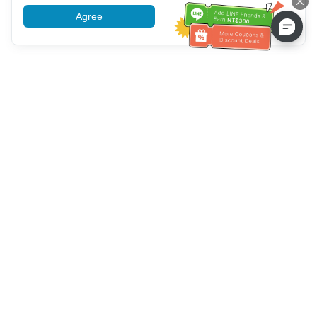
Agree
More information
Ayuda del servicio de atención al cliente
Llámenos：
+886-2-6610-0183
(Apto para personas mayores)
Número de fax：
+886-2-6610-0185
Horario de oficina：
días laborables 10:00 ~ 18:30