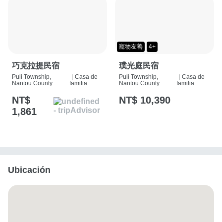
寵物友善
4+
巧克拉提民宿
璞光庭民宿
Puli Township,
|
Casa de
Puli Township,
|
Casa de
Nantou County
familia
Nantou County
familia
NT$
NT$ 10,390
1,861
Ubicación