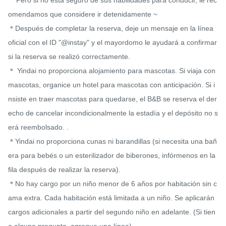
    Pero si no está seguro de sus habilidades para conducir, le rec
omendamos que considere ir detenidamente ~

＊Después de completar la reserva, deje un mensaje en la línea 
oficial con el ID "@instay" y el mayordomo le ayudará a confirmar 
si la reserva se realizó correctamente.

＊ Yindai no proporciona alojamiento para mascotas. Si viaja con 
mascotas, organice un hotel para mascotas con anticipación. Si i
nsiste en traer mascotas para quedarse, el B&B se reserva el der
echo de cancelar incondicionalmente la estadía y el depósito no s
erá reembolsado. .

＊Yindai no proporciona cunas ni barandillas (si necesita una bañ
era para bebés o un esterilizador de biberones, infórmenos en la 
fila después de realizar la reserva).

＊No hay cargo por un niño menor de 6 años por habitación sin c
ama extra. Cada habitación está limitada a un niño. Se aplicarán 
cargos adicionales a partir del segundo niño en adelante. (Si tien