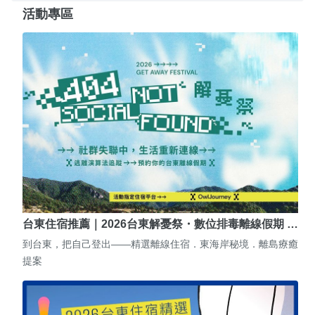
活動專區
台東住宿推薦｜2026台東解憂祭・數位排毒離線假期 …
到台東，把自己登出——精選離線住宿．東海岸秘境．離島療癒
提案