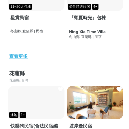
11~20人包棟
必住精選旅宿
4+
星賞民宿
『寗夏時光』包棟
冬山鄉, 宜蘭縣
|
民宿
Ning Xia Time Villa
冬山鄉, 宜蘭縣
|
民宿
查看更多
花蓮縣
花蓮縣, 台灣
泳池
1+
快樂狗民宿(合法民宿編
坡岸邊民宿