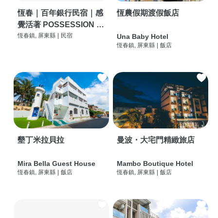
恆春｜百年銀行民宿｜感
恆農假期渡假飯店
覺活著 POSSESSION |
背包客棧 | 恆春必住特色
恆春鎮, 屏東縣
|
民宿
Una Baby Hotel
恆春鎮, 屏東縣
|
飯店
旅店 | HOSTEL |
墾丁米拉貝拉
曼波・大宅門精緻旅店
Mira Bella Guest House
Mambo Boutique Hotel
恆春鎮, 屏東縣
|
飯店
恆春鎮, 屏東縣
|
飯店