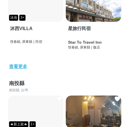
泳池
3+
沐西VILLA
星旅行民宿
恆春鎮, 屏東縣
|
民宿
Star To Travel Inn
恆春鎮, 屏東縣
|
飯店
查看更多
南投縣
南投縣, 台灣
🔥新上架🔥
1+