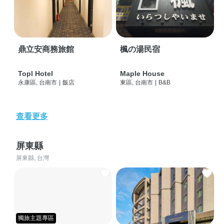
鼎立安商務旅館
楓の湯民宿
Topl Hotel
Maple House
永康區, 台南市
|
飯店
東區, 台南市
|
B&B
查看更多
屏東縣
屏東縣, 台灣
獨旅主題專區