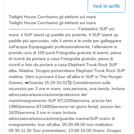
Vedi le tariffe
Twilight House Cerchiamo gli elefanti sul mare

Twilight House Cerchiamo gli elefanti sul mare 
————————————————- Fantastico SUP sul 
mare, il SUP stand up paddle più potente, Il SUP stand up 
paddle più speronato, ride il vento e le onde per galleggiare 
sull'acqua Equipaggiato professionalmente, l'allenatore si 
prende cura di 100 punti Fotografia gratuita di eventi, piena 
di ricordi da portare a casa Fotografia gratuita, piena di 
ricordi e foto da portare a casa Elephant Trunk Rock SUP 
alba. Mattina. Gruppo pomeridiano Elephant Trunk Rock SUP 
mattina. Vieni a provare il tour all'alba in SUP in The Hunger 
Games, ➡️Guarda 25:29-33:01🥰 Considerazioni sulla 
sicurezza per 3 ore in mare, una persona, una tavola, inclusa 
attrezzatura/assicurazione/protezione del 
mare/insegnamento SUP NT2200/persona, prezzo fan: 
1980/persona NT1800/persona nei giorni feriali, prezzo fan: 
1620/persona 3 ore in mare Inclusa 
attrezzatura/assicurazione/guardia marina/SUP orario di 
insegnamento: tour all'alba: 05:00-08:00 tour mattutino : 
08:30-11:30 Tour pomeridiano: 13:00-16:00 Orario: Gruppo 