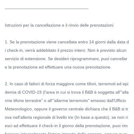
————————————————————

Istruzioni per la cancellazione e il rinvio delle prenotazioni

1. Se la prenotazione viene cancellata entro 14 giorni dalla data d
i check-in, verrà addebitato il prezzo intero. Non è previsto alcun 
servizio di estensione. Se desideri riprogrammare, puoi cancellar
e la prenotazione ed effettuare una nuova prenotazione.

2. In caso di fattori di forza maggiore come tifoni, terremoti ed epi
demia di COVID-19 (l'area in cui si trova il B&B è soggetta all'"alla
rme tifone terrestre" o all'"allarme terremoto" emesso dall'Ufficio 
Meteorologico, oppure il governo centrale dichiara che il B&B si tr
ova nell'allerta regionale di livello tre (In base a questo), se non ri
esci ad effettuare il check-in il giorno della prenotazione, puoi rim
borsare integralmente l'intero importo della caparra, oppure puoi 