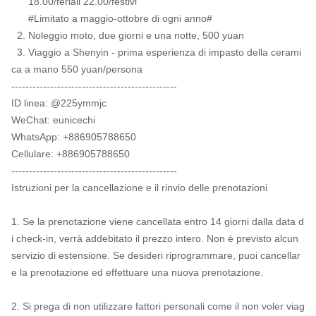
      18.00/feriali 22.00/festivi

      #Limitato a maggio-ottobre di ogni anno#

  2. Noleggio moto, due giorni e una notte, 500 yuan

  3. Viaggio a Shenyin - prima esperienza di impasto della cerami
ca a mano 550 yuan/persona

-----------------------------------------------

ID linea: @225ymmjc

WeChat: eunicechi

WhatsApp: +886905788650

Cellulare: +886905788650

-----------------------------------------------

Istruzioni per la cancellazione e il rinvio delle prenotazioni

1. Se la prenotazione viene cancellata entro 14 giorni dalla data d
i check-in, verrà addebitato il prezzo intero. Non è previsto alcun 
servizio di estensione. Se desideri riprogrammare, puoi cancellar
e la prenotazione ed effettuare una nuova prenotazione.

2. Si prega di non utilizzare fattori personali come il non voler viag