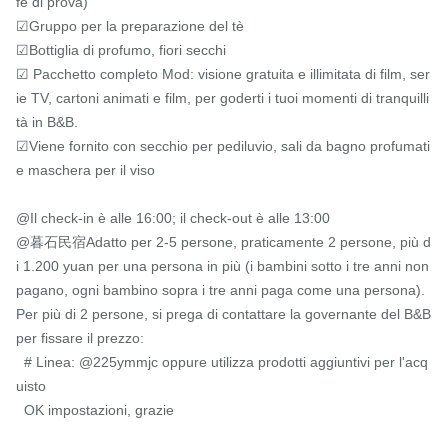
fè di prova)

☑Gruppo per la preparazione del tè

☑Bottiglia di profumo, fiori secchi

☑ Pacchetto completo Mod: visione gratuita e illimitata di film, ser
ie TV, cartoni animati e film, per goderti i tuoi momenti di tranquilli
tà in B&B.

☑Viene fornito con secchio per pediluvio, sali da bagno profumati 
e maschera per il viso

@Il check-in è alle 16:00; il check-out è alle 13:00

@暮石民宿Adatto per 2-5 persone, praticamente 2 persone, più d
i 1.200 yuan per una persona in più (i bambini sotto i tre anni non 
pagano, ogni bambino sopra i tre anni paga come una persona). 
Per più di 2 persone, si prega di contattare la governante del B&B 
per fissare il prezzo:

  # Linea: @225ymmjc oppure utilizza prodotti aggiuntivi per l'acq
uisto

  OK impostazioni, grazie
