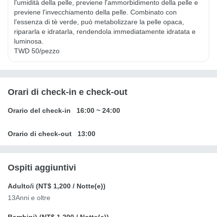
l'umidità della pelle, previene l'ammorbidimento della pelle e 
previene l'invecchiamento della pelle. Combinato con 
l'essenza di tè verde, può metabolizzare la pelle opaca, 
ripararla e idratarla, rendendola immediatamente idratata e 
luminosa.

TWD 50/pezzo
Orari di check-in e check-out
Orario del check-in
16:00
~
24:00
Orario di check-out
13:00
Ospiti aggiuntivi
Adulto/i (
NT$ 1,200
/ Notte(e))
13Anni e oltre
Bambini) (
NT$ 1,200
/ Notte(e))