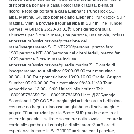
di ricordi da portare a casa Fotografia gratuita, piena di 
ricordi e foto da portare a casa Elephant Trunk Rock SUP 
alba. Mattina. Gruppo pomeridiano Elephant Trunk Rock SUP 
mattina. Vieni a provare il tour all'alba in SUP in The Hunger 
Games, ➡️Guarda 25:29-33:01🥰 Considerazioni sulla 
sicurezza per 3 ore in mare, una persona, una tavola, inclusa 
attrezzatura/assicurazione/protezione del 
mare/insegnamento SUP NT2200/persona, prezzo fan: 
1980/persona NT1800/persona nei giorni feriali, prezzo fan: 
1620/persona 3 ore in mare Inclusa 
attrezzatura/assicurazione/guardia marina/SUP orario di 
insegnamento: tour all'alba: 05:00-08:00 tour mattutino : 
08:30-11:30 Tour pomeridiano: 13:00-16:00 Orario: Gruppo 
Sunrise: 05:00-08:00 Tour mattutino: 08:30-11:30 Tour 
pomeridiano: 13:00-16:00 Unisciti alla hotline: Tel: 
+886905788650 Tel: +886905788650 Line: @225ymmjc 
Scansiona il QR CODE e aggiungici ➡️Indossa un bellissimo 
costume da bagno + indossa un giubbotto di salvataggio e 
pagaia 🏊‍♀️ ➡️Istruzioni per lo Shore SUP (modo corretto di 
tenere la pagaia + salire e scendere dalla tavola + Legare la 
corda alle gambe) + i consigli dell'allenatore💡 ➡️3 ore di 
esperienza in mare in SUP🚣🏻‍♀️🚣‍♂️ ➡️Nuota con i pesci🐟, 