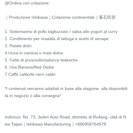
@Ordina con colazione:

｜Produzione Ishikawa｜Colazione continentale｜暮石民宿

1. Sottomarino di pollo tagliuzzato / salsa allo yogurt al curry

2. Condimento per insalata di lattuga e aceto di senape

3. Patate dolci

4.Uova in camicia o mais dolce

5. Fette di prosciutto/salsicce tedesche

6. Uva Banana/Red Globe

7.Caffè caldo/tè nero caldo

*I contenuti verranno adattati in base alla stagione, alla disponibili
tà in negozio o alla consegna*

Indirizzo: No. 73, Jiufen Auto Road, distretto di Ruifang, città di N
ew Taipei｜Ishikawa Manufacturing｜+886958764978
