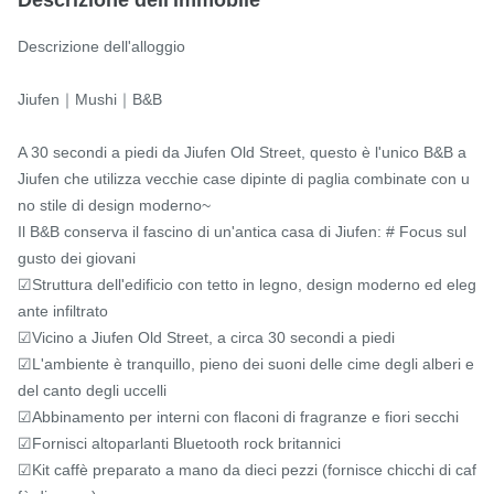
Descrizione dell'alloggio

Jiufen｜Mushi｜B&B

A 30 secondi a piedi da Jiufen Old Street, questo è l'unico B&B a 
Jiufen che utilizza vecchie case dipinte di paglia combinate con u
no stile di design moderno~

Il B&B conserva il fascino di un'antica casa di Jiufen: # Focus sul 
gusto dei giovani

☑Struttura dell'edificio con tetto in legno, design moderno ed eleg
ante infiltrato

☑Vicino a Jiufen Old Street, a circa 30 secondi a piedi

☑L'ambiente è tranquillo, pieno dei suoni delle cime degli alberi e 
del canto degli uccelli

☑Abbinamento per interni con flaconi di fragranze e fiori secchi

☑Fornisci altoparlanti Bluetooth rock britannici

☑Kit caffè preparato a mano da dieci pezzi (fornisce chicchi di caf