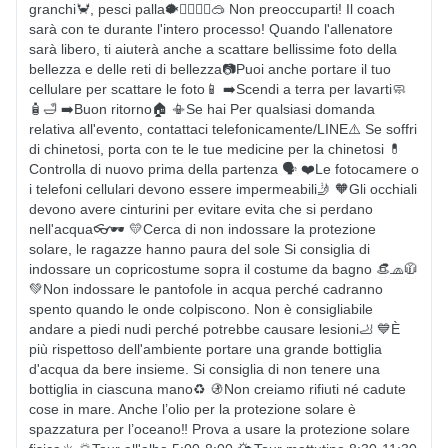
granchi🦀️, pesci palla🐡🧜‍♀🧜‍♂🥽 Non preoccuparti! Il coach 
sarà con te durante l'intero processo! Quando l'allenatore 
sarà libero, ti aiuterà anche a scattare bellissime foto della 
bellezza e delle reti di bellezza📷Puoi anche portare il tuo 
cellulare per scattare le foto📱 ➡️Scendi a terra per lavarti🧼
🧴🛁 ➡️Buon ritorno🏠 📳Se hai Per qualsiasi domanda 
relativa all'evento, contattaci telefonicamente/LINE⚠️ Se soffri 
di chinetosi, porta con te le tue medicine per la chinetosi 💊 
Controlla di nuovo prima della partenza 🗣 ❤️Le fotocamere o 
i telefoni cellulari devono essere impermeabili🤳 🧡Gli occhiali 
devono avere cinturini per evitare evita che si perdano 
nell'acqua👓🕶 💛Cerca di non indossare la protezione 
solare, le ragazze hanno paura del sole Si consiglia di 
indossare un copricostume sopra il costume da bagno 👒🧢🧥 
💚Non indossare le pantofole in acqua perché cadranno 
spento quando le onde colpiscono. Non è consigliabile 
andare a piedi nudi perché potrebbe causare lesioni🦶 💙È 
più rispettoso dell'ambiente portare una grande bottiglia 
d'acqua da bere insieme. Si consiglia di non tenere una 
bottiglia in ciascuna mano♻️ 🚯Non creiamo rifiuti né cadute 
cose in mare. Anche l’olio per la protezione solare è 
spazzatura per l’oceano‼ ️Prova a usare la protezione solare 