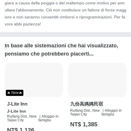
giare a causa della pioggia o del maltempo come motivo per ann
ullare l'abbonamento. Ciò non costituisce un fattore di forza magg
iore e non saranno consentiti rimborsi o riprogrammazioni. Per fa
vore abbi pazienza!
In base alle sistemazioni che hai visualizzato,
pensiamo che potrebbero piacerti...
🔥 New🔥
J-Lite Inn
九份高媽媽民宿
Ruifang Dist., New
|
Alloggio in
J-Lite Inn
Taipei City
famiglia
Ruifang Dist., New
|
Alloggio in
Taipei City
famiglia
NT$ 1,385
NT$ 1,126