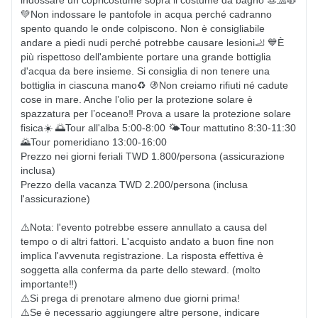
indossare un copricostume sopra il costume da bagno 👒🧢🧥 
💚Non indossare le pantofole in acqua perché cadranno 
spento quando le onde colpiscono. Non è consigliabile 
andare a piedi nudi perché potrebbe causare lesioni🦶 💙È 
più rispettoso dell'ambiente portare una grande bottiglia 
d'acqua da bere insieme. Si consiglia di non tenere una 
bottiglia in ciascuna mano♻️ 🚯Non creiamo rifiuti né cadute 
cose in mare. Anche l’olio per la protezione solare è 
spazzatura per l’oceano‼ ️Prova a usare la protezione solare 
fisica☀️ 🌅Tour all'alba 5:00-8:00 🌤Tour mattutino 8:30-11:30 
🌄Tour pomeridiano 13:00-16:00

Prezzo nei giorni feriali TWD 1.800/persona (assicurazione 
inclusa)

Prezzo della vacanza TWD 2.200/persona (inclusa 
l'assicurazione)

⚠️Nota: l'evento potrebbe essere annullato a causa del 
tempo o di altri fattori. L'acquisto andato a buon fine non 
implica l'avvenuta registrazione. La risposta effettiva è 
soggetta alla conferma da parte dello steward. (molto 
importante‼️)

⚠️Si prega di prenotare almeno due giorni prima!

⚠️Se è necessario aggiungere altre persone, indicare 