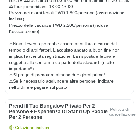
fisica☀️ 🌅Tour all'alba 5:00-8:00 🌤Tour mattutino 8:30-11:30 
🌄Tour pomeridiano 13:00-16:00

Prezzo nei giorni feriali TWD 1.800/persona (assicurazione 
inclusa)

Prezzo della vacanza TWD 2.200/persona (inclusa 
l'assicurazione)

⚠️Nota: l'evento potrebbe essere annullato a causa del 
tempo o di altri fattori. L'acquisto andato a buon fine non 
implica l'avvenuta registrazione. La risposta effettiva è 
soggetta alla conferma da parte dello steward. (molto 
importante‼️)

⚠️Si prega di prenotare almeno due giorni prima!

⚠️Se è necessario aggiungere altre persone, indicare 
nell'ordine e pagare sul posto
Prendi Il Tuo Bungalow Privato Per 2
Politica di
Persone + Esperienza Di Stand Up Paddle
cancellazione
Per 2 Persone
Colazione inclusa