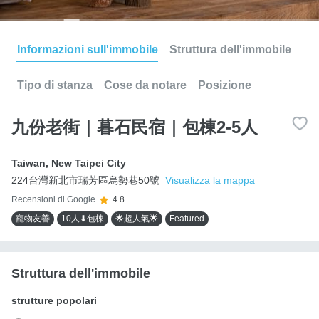
Informazioni sull'immobile
Struttura dell'immobile
Tipo di stanza
Cose da notare
Posizione
九份老街｜暮石民宿｜包棟2-5人
Taiwan
,
New Taipei City
224台灣新北市瑞芳區烏勢巷50號
Visualizza la mappa
Recensioni di Google
4.8
寵物友善
10人⬇包棟
🌟超人氣🌟
Featured
Struttura dell'immobile
strutture popolari