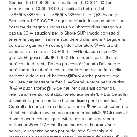
Sunrise: 05:00-08:00 Tour mattutino: 08:30-11:30 Tour 
pomeridiano: 13:00-16:00 Unisciti alla hotline: Tel: 
+886905788650 Tel: +886905788650 Line: @225ymmjc 
Scansiona il QR CODE e aggiungici ➡️Indossa un bellissimo 
costume da bagno + indossa un giubbotto di salvataggio e 
pagaia 🏊‍♀️ ➡️Istruzioni per lo Shore SUP (modo corretto di 
tenere la pagaia + salire e scendere dalla tavola + Legare la 
corda alle gambe) + i consigli dell'allenatore💡 ➡️3 ore di 
esperienza in mare in SUP🚣🏻‍♀️🚣‍♂️ ➡️Nuota con i pesci🐟, 
granchi🦀️, pesci palla🐡🧜‍♀🧜‍♂🥽 Non preoccuparti! Il coach 
sarà con te durante l'intero processo! Quando l'allenatore 
sarà libero, ti aiuterà anche a scattare bellissime foto della 
bellezza e delle reti di bellezza📷Puoi anche portare il tuo 
cellulare per scattare le foto📱 ➡️Scendi a terra per lavarti🧼
🧴🛁 ➡️Buon ritorno🏠 📳Se hai Per qualsiasi domanda 
relativa all'evento, contattaci telefonicamente/LINE⚠️ Se soffri 
di chinetosi, porta con te le tue medicine per la chinetosi 💊 
Controlla di nuovo prima della partenza 🗣 ❤️Le fotocamere o 
i telefoni cellulari devono essere impermeabili🤳 🧡Gli occhiali 
devono avere cinturini per evitare evita che si perdano 
nell'acqua👓🕶 💛Cerca di non indossare la protezione 
solare, le ragazze hanno paura del sole Si consiglia di 