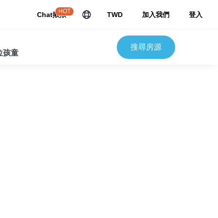
HOT
Chat揪揪
TWD
加入我們
登入
搜尋房源
 位孩童