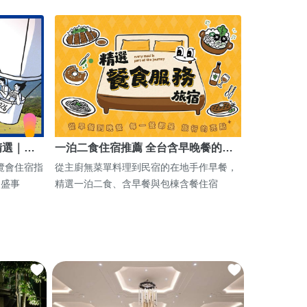
精選｜…
一泊二食住宿推薦 全台含早晚餐的…
博覽會住宿指
從主廚無菜單料理到民宿的在地手作早餐，
期盛事
精選一泊二食、含早餐與包棟含餐住宿