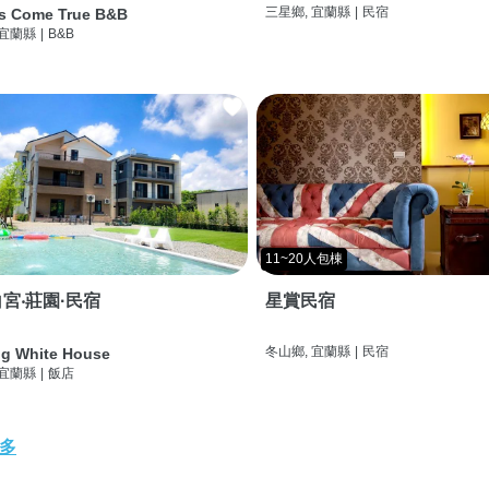
三星鄉, 宜蘭縣
|
民宿
s Come True B&B
 宜蘭縣
|
B&B
11~20人包棟
宮‧莊園·民宿
星賞民宿
冬山鄉, 宜蘭縣
|
民宿
g White House
 宜蘭縣
|
飯店
多