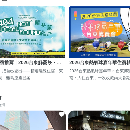
宿推薦｜2026台東解憂祭・…
2026台東熱氣球嘉年華住宿
，把自己登出——精選離線住宿．東
2026台東熱氣球嘉年華 × 台東
境．離島療癒提案
南：入住台東，一次收藏兩大暑
市
台灣