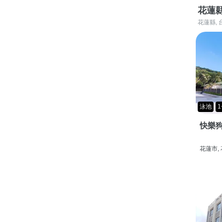
花蓮
花蓮縣, 
泳池
1
快樂狗
花蓮市,