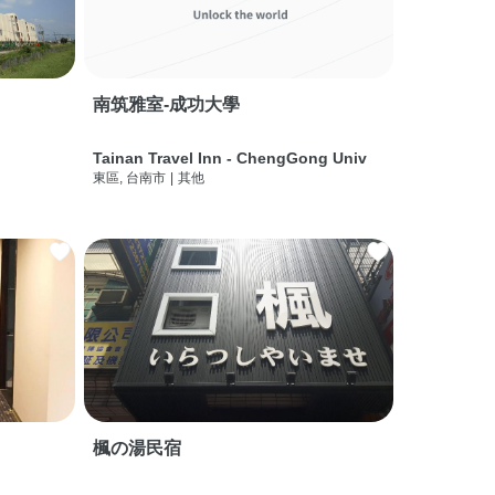
南筑雅室-成功大學
Tainan Travel Inn - ChengGong Univ
東區, 台南市
|
其他
楓の湯民宿