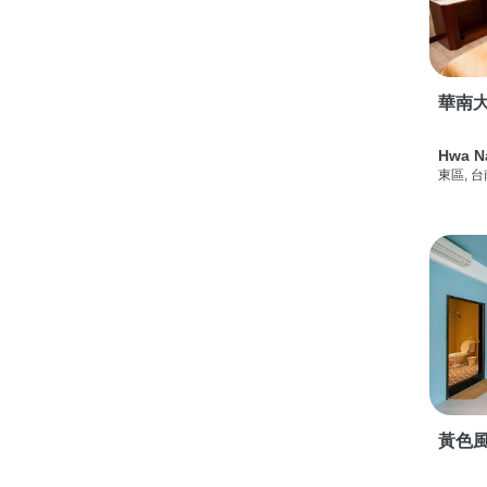
華南
Hwa N
東區, 
黃色