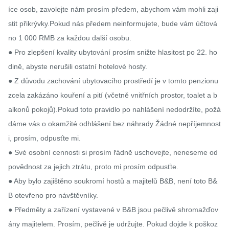
íce osob, zavolejte nám prosím předem, abychom vám mohli zaji
stit přikrývky.Pokud nás předem neinformujete, bude vám účtová
no 1 000 RMB za každou další osobu.

● Pro zlepšení kvality ubytování prosím snižte hlasitost po 22. ho
dině, abyste nerušili ostatní hotelové hosty.

● Z důvodu zachování ubytovacího prostředí je v tomto penzionu 
zcela zakázáno kouření a pití (včetně vnitřních prostor, toalet a b
alkonů pokojů).Pokud toto pravidlo po nahlášení nedodržíte, požá
dáme vás o okamžité odhlášení bez náhrady Žádné nepříjemnost
i, prosím, odpusťte mi.

● Své osobní cennosti si prosím řádně uschovejte, neneseme od
povědnost za jejich ztrátu, proto mi prosím odpusťte.

● Aby bylo zajištěno soukromí hostů a majitelů B&B, není toto B&
B otevřeno pro návštěvníky.

● Předměty a zařízení vystavené v B&B jsou pečlivě shromažďov
ány majitelem. Prosím, pečlivě je udržujte. Pokud dojde k poškoz