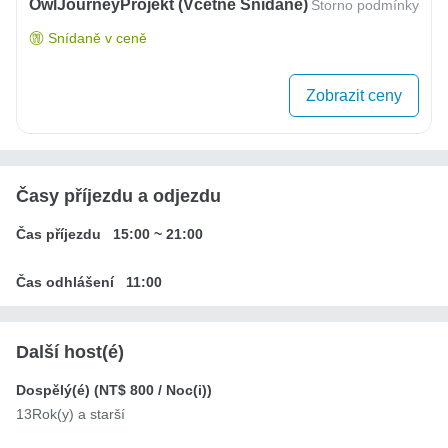
OwlJourneyProjekt (včetně Snídaně)
Storno podmínky
Snídaně v ceně
Zobrazit ceny
Časy příjezdu a odjezdu
Čas příjezdu
15:00
~
21:00
Čas odhlášení
11:00
Další host(é)
Dospělý(é) (
NT$ 800
/ Noc(i))
13Rok(y) a starší