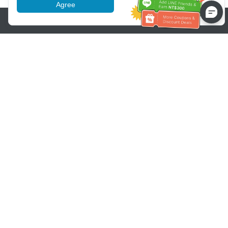
Agree
More information
Pomoc se zákaznickým servisem
Zavolejte nám：
+886-2-6610-0183
(Vhodné pro seniory)
Číslo faxu：
+886-2-6610-0185
Úřední hodiny：
Všední dny 10:00 ~ 18:30
Skupina OwlTing
Oficiální webové stránky
Official Website
OwlTing Premium
OwlTing Premium
OwlPay
OwlPay