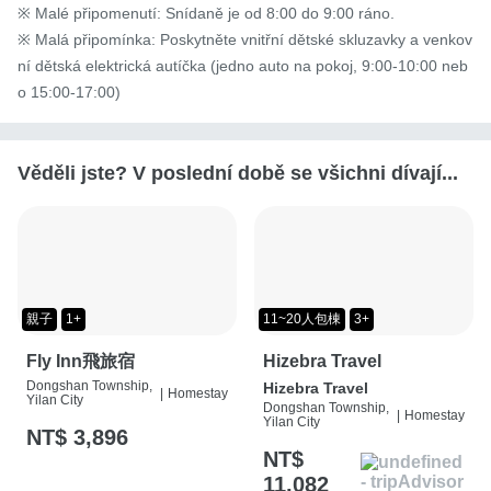
※ Malé připomenutí: Snídaně je od 8:00 do 9:00 ráno.

※ Malá připomínka: Poskytněte vnitřní dětské skluzavky a venkov
ní dětská elektrická autíčka (jedno auto na pokoj, 9:00-10:00 neb
o 15:00-17:00)
Věděli jste? V poslední době se všichni dívají...
親子
1+
11~20人包棟
3+
Fly Inn飛旅宿
Hizebra Travel
Dongshan Township,
Hizebra Travel
|
Homestay
Yilan City
Dongshan Township,
|
Homestay
Yilan City
NT$ 3,896
NT$
11,082