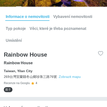
Informace o nemovitosti
Vybavení nemovitosti
Typ pokoje
Věci, které je třeba poznamenat
Umístění
Rainbow House
Rainbow House
Taiwan
,
Yilan City
269台灣宜蘭縣冬山鄉珍珠三路76號
Zobrazit mapu
Recenze na Googlu
4
親子