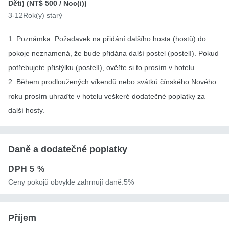
Děti) (
NT$ 500
/ Noc(i))
3-12Rok(y) starý
1. Poznámka: Požadavek na přidání dalšího hosta (hostů) do
pokoje neznamená, že bude přidána další postel (postelí). Pokud
potřebujete přistýlku (postelí), ověřte si to prosím v hotelu.
2. Během prodloužených víkendů nebo svátků čínského Nového
roku prosím uhraďte v hotelu veškeré dodatečné poplatky za
další hosty.
Daně a dodatečné poplatky
DPH
5 %
Ceny pokojů obvykle zahrnují daně.5%
Příjem