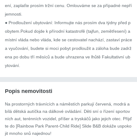
ení, zaplaťte prosím tržní cenu. Omlouváme se za případné nepří
jemnosti.

● Prodloužení ubytování: Informujte nás prosím dva týdny před p
obytem.Pokud dojde k přírodní katastrofě (tajfun, zemětřesení) a 
místní vláda nebo vláda, kde se cestovatel nachází, zastaví práce 
a vyučování, budete si moci pobyt prodloužit a záloha bude zadrž
ena po dobu tří měsíců a bude uhrazena ve lhůtě Fakultativní ub
ytování.
Popis nemovitosti
Na prostorných trávnících a náměstích parkují červená, modrá a 
bílá dětská autíčka na dálkové ovládání. Děti sní o řízení sportov
ních aut, terénních vozidel, příšer a tryskáčů jako jejich otec. Přijď
te do [Rainbow Park Parent-Child Ride] Slide B&B dokáže uspoko
jit mnoho snů najednou!
