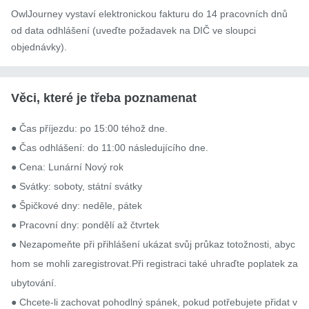
OwlJourney vystaví elektronickou fakturu do 14 pracovních dnů
od data odhlášení (uveďte požadavek na DIČ ve sloupci
objednávky).
Věci, které je třeba poznamenat
● Čas příjezdu: po 15:00 téhož dne.

● Čas odhlášení: do 11:00 následujícího dne.

● Cena: Lunární Nový rok

● Svátky: soboty, státní svátky

● Špičkové dny: neděle, pátek

● Pracovní dny: pondělí až čtvrtek

● Nezapomeňte při přihlášení ukázat svůj průkaz totožnosti, abyc
hom se mohli zaregistrovat.Při registraci také uhraďte poplatek za 
ubytování.

● Chcete-li zachovat pohodlný spánek, pokud potřebujete přidat v