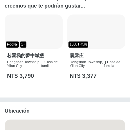
creemos que te podrían gustar...
Pool🛟
1+
10人⬇包棟
芯園我的夢中城堡
晨露庄
Dongshan Township,
|
Casa de
Dongshan Township,
|
Casa de
Yilan City
familia
Yilan City
familia
NT$ 3,790
NT$ 3,377
Ubicación