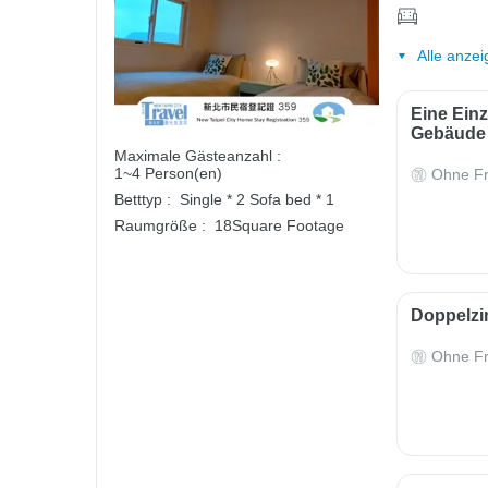
Alle anzei
Eine Ein
Gebäude
Maximale Gästeanzahl :
1~4 Person(en)
Ohne Fr
Betttyp :
Single * 2
Sofa bed * 1
Raumgröße :
18Square Footage
Doppelz
Ohne Fr