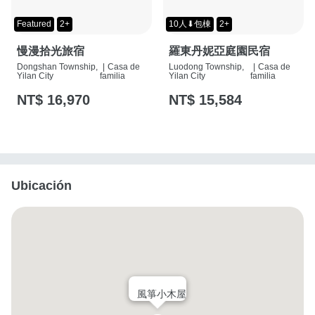
Featured
2+
10人⬇包棟
2+
慢漫拾光旅宿
羅東丹妮亞庭園民宿
Dongshan Township,
|
Casa de
Luodong Township,
|
Casa de
Yilan City
familia
Yilan City
familia
NT$ 16,970
NT$ 15,584
Ubicación
風箏小木屋