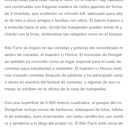
nes construidas con fragante madera de cedro japonés en forma 
de V invertida, que sostienen un cómodo loft, adecuado para aloj
ar de tres a cinco amigos o familias con niños. El balcón trasero s
e extiende hacia el aire, donde los huéspedes pueden tomar té y 
charlar con la brisa, sintiéndose tan relajados como en el bosque.

Kite Farm se inspiró en las cometas y pinturas del renombrado m
aestro de cometas, el maestro Li Hourui. El municipio de Dongsh
an también es conocido como un lugar especial para el vuelo de 
cometas para estudiantes y visitantes. El maestro Li Hourui conti
núa creando cometas después de jubilarse y ha participado varia
s veces en eventos del festival de cometas, y algunas de sus co
metas se exhiben en la oficina de la casa de huéspedes.

Con una superficie de 6.600 metros cuadrados, el parque del río 
Dongshan incluye zonas de barbacoa, estanques de lotos, hábita
ts de animales, aves invernantes, así como carriles bici con somb
ra y senderos a lo largo del propio río. El Kite Farm está cerca de 