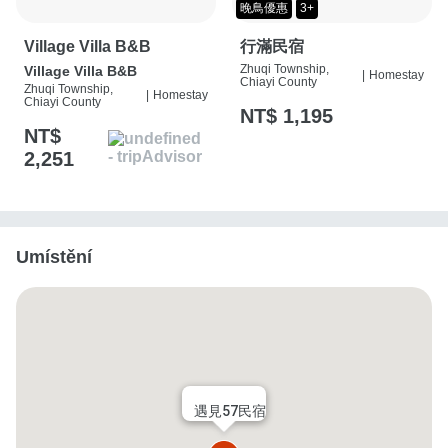
晚鳥優惠
3+
Village Villa B&B
行滿民宿
Zhuqi Township,
Village Villa B&B
|
Homestay
Chiayi County
Zhuqi Township,
|
Homestay
Chiayi County
NT$ 1,195
NT$
2,251
Umístění
遇見57民宿