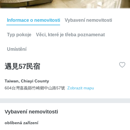
Informace o nemovitosti
Vybavení nemovitosti
Typ pokoje
Věci, které je třeba poznamenat
Umístění
遇見57民宿
Taiwan
,
Chiayi County
604台灣嘉義縣竹崎鄉中山路57號
Zobrazit mapu
Vybavení nemovitosti
oblíbená zařízení