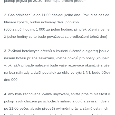
plánují příjezd po 20:30, informujte prosím předem.

2. Čas odhlášení je do 11:00 následujícího dne. Pokud se čas od
hlášení zpozdí, budou účtovány další poplatky.

(500 za půl hodiny, 1 000 za jednu hodinu, při překročení více ne
ž jedné hodiny se to bude považovat za prodloužení téhož dne)

3. Žvýkání betelových ořechů a kouření (včetně e-cigaret) jsou v 
našem hotelu přísně zakázány, včetně pokojů pro hosty (koupeln
y, okna).V případě nalezení bude vaše rezervace okamžitě zruše
na bez náhrady a další poplatek za úklid ve výši 1 NT, bude účtov
áno 000.

4. Aby byla zachována kvalita ubytování, snižte prosím hlasitost v 
pokoji, zvuk chození po schodech nahoru a dolů a zavírání dveří 
po 21:00 večer, abyste předešli ovlivnění práv a zájmů ostatních 