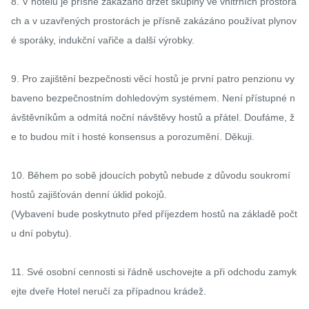
8. V hotelu je přísně zakázáno držet skupiny ve vnitřních prostorá
ch a v uzavřených prostorách je přísně zakázáno používat plynov
é sporáky, indukční vařiče a další výrobky.

9. Pro zajištění bezpečnosti věcí hostů je první patro penzionu vy
baveno bezpečnostním dohledovým systémem. Není přístupné n
ávštěvníkům a odmítá noční návštěvy hostů a přátel. Doufáme, ž
e to budou mít i hosté konsensus a porozumění. Děkuji.

10. Během po sobě jdoucích pobytů nebude z důvodu soukromí 
hostů zajišťován denní úklid pokojů.

(Vybavení bude poskytnuto před příjezdem hostů na základě počt
u dní pobytu).

11. Své osobní cennosti si řádně uschovejte a při odchodu zamyk
ejte dveře Hotel neručí za případnou krádež.