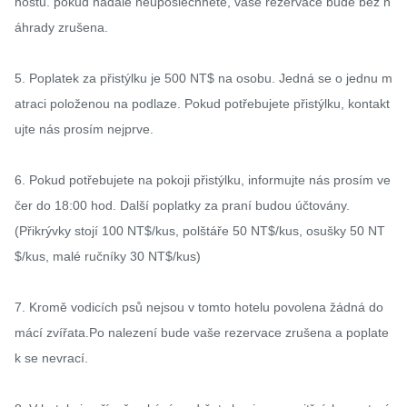
hostů. pokud nadále neuposlechnete, vaše rezervace bude bez n
áhrady zrušena.

5. Poplatek za přistýlku je 500 NT$ na osobu. Jedná se o jednu m
atraci položenou na podlaze. Pokud potřebujete přistýlku, kontakt
ujte nás prosím nejprve.

6. Pokud potřebujete na pokoji přistýlku, informujte nás prosím ve
čer do 18:00 hod. Další poplatky za praní budou účtovány.

(Přikrývky stojí 100 NT$/kus, polštáře 50 NT$/kus, osušky 50 NT
$/kus, malé ručníky 30 NT$/kus)

7. Kromě vodicích psů nejsou v tomto hotelu povolena žádná do
mácí zvířata.Po nalezení bude vaše rezervace zrušena a poplate
k se nevrací.
