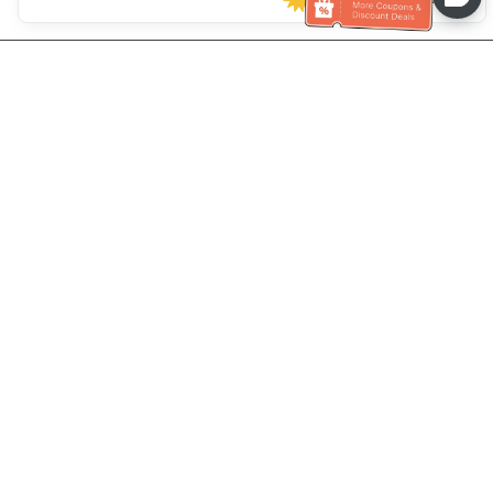
Pomoc se zákaznickým servisem
Zavolejte nám：
+886-2-6610-0183
(Vhodné pro seniory)
Číslo faxu：
+886-2-6610-0185
Úřední hodiny：
Všední dny 10:00 ~ 18:30
Skupina OwlTing
Oficiální webové stránky
Official Website
OwlTing Premium
OwlTing Premium
OwlPay