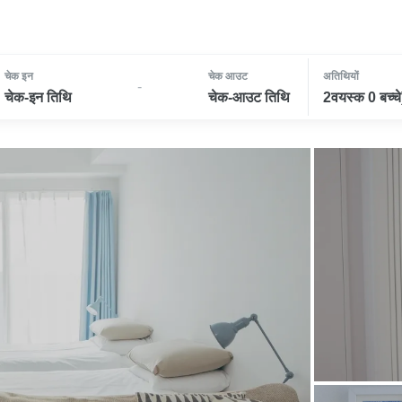
चेक इन
चेक आउट
अतिथियों
-
चेक-इन तिथि
चेक-आउट तिथि
2वयस्क 0 बच्चे