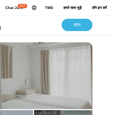
HOT
Chat JuJu
TWD
हमारे साथ जुड़ें
लॉग इन करें
खोज
)