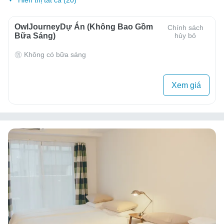
Hiển thị tất cả (20)
OwlJourneyDự Án (Không Bao Gồm
Chính sách
Bữa Sáng)
hủy bỏ
Không có bữa sáng
Xem giá