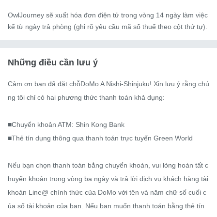
OwlJourney sẽ xuất hóa đơn điện tử trong vòng 14 ngày làm việc
kể từ ngày trả phòng (ghi rõ yêu cầu mã số thuế theo cột thứ tự).
Những điều cần lưu ý
Cảm ơn bạn đã đặt chỗDoMo A Nishi-Shinjuku! Xin lưu ý rằng chú
ng tôi chỉ có hai phương thức thanh toán khả dụng:

■Chuyển khoản ATM: Shin Kong Bank

■Thẻ tín dụng thông qua thanh toán trực tuyến Green World

Nếu bạn chọn thanh toán bằng chuyển khoản, vui lòng hoàn tất c
huyển khoản trong vòng ba ngày và trả lời dịch vụ khách hàng tài 
khoản Line@ chính thức của DoMo với tên và năm chữ số cuối c
ủa số tài khoản của bạn. Nếu bạn muốn thanh toán bằng thẻ tín 