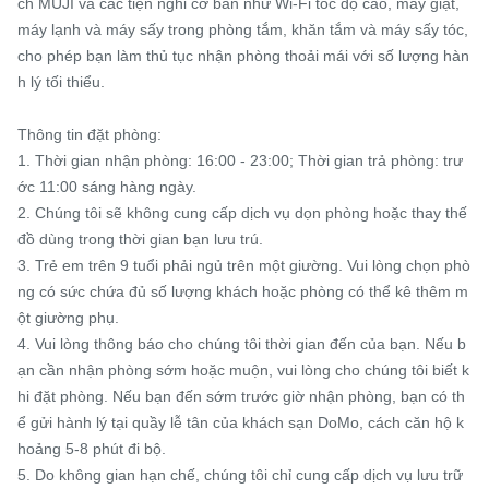
ch MUJI và các tiện nghi cơ bản như Wi-Fi tốc độ cao, máy giặt, 
máy lạnh và máy sấy trong phòng tắm, khăn tắm và máy sấy tóc, 
cho phép bạn làm thủ tục nhận phòng thoải mái với số lượng hàn
h lý tối thiểu.

Thông tin đặt phòng:

1. Thời gian nhận phòng: 16:00 - 23:00; Thời gian trả phòng: trư
ớc 11:00 sáng hàng ngày.

2. Chúng tôi sẽ không cung cấp dịch vụ dọn phòng hoặc thay thế 
đồ dùng trong thời gian bạn lưu trú.

3. Trẻ em trên 9 tuổi phải ngủ trên một giường. Vui lòng chọn phò
ng có sức chứa đủ số lượng khách hoặc phòng có thể kê thêm m
ột giường phụ.

4. Vui lòng thông báo cho chúng tôi thời gian đến của bạn. Nếu b
ạn cần nhận phòng sớm hoặc muộn, vui lòng cho chúng tôi biết k
hi đặt phòng. Nếu bạn đến sớm trước giờ nhận phòng, bạn có th
ể gửi hành lý tại quầy lễ tân của khách sạn DoMo, cách căn hộ k
hoảng 5-8 phút đi bộ.

5. Do không gian hạn chế, chúng tôi chỉ cung cấp dịch vụ lưu trữ 