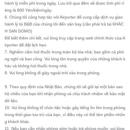
hành lý miễn phí trong ngày. Lưu trữ qua đêm sẽ được tính phí ri
êng là 800 Yên/kiện/ngày.

6. Chúng tôi cũng hợp tác với Airporter để cung cấp dịch vụ giao 
hành lý từ B&B của chúng tôi đến sân bay (cần phải trả tại KHÁC
H SẠN DOMO)

Để biết thêm chi tiết, vui lòng truy cập trang web chính thức của A
irporter để đặt lịch hẹn.

7. Nghiêm cấm hút thuốc trong toàn bộ tòa nhà, bao gồm cả phò
ng nghỉ và ban công. Vui lòng tôn trọng quyền của những khách k
hác và không hút thuốc trong nhà.

8. Vui lòng không đi giày ngoài trời vào trong phòng.

9. Theo quy định của Nhật Bản, chúng tôi sẽ giữ lại một bản sao 
hộ chiếu của bạn khi nhận phòng và chịu trách nhiệm về bảo mật 
dữ liệu.

10. Vui lòng không tổ chức tiệc hoặc gây tiếng ồn lớn trong phòng 
trong thời gian lưu trú của bạn, vì điều này có thể làm phiền nhữn
g khách khác.

11. Nếu bạn cần nhận phòng sớm hoặc trả phòng muộn, vui lòng 