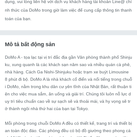
dụng, vui lòng liên hệ với dịch vụ khách hàng tài khoản Line@ chí
nh thức của DoMo trong giờ làm việc để cung cấp thông tin thanh 
toán của bạn.
Mô tả bất động sản
DoMo A - tọa lạc tại vị trí đắc địa gần Văn phòng thành phố Shinju
ku, xung quanh là các khách sạn năm sao và nhiều quán cà phê, 
nhà hàng. Cách Ga Nishi-Shinjuku hoặc trạm xe buýt Limousine 
8 phút đi bộ. DoMo A là nhà khách cổ điển và nổi tiếng trong chuỗ
i DoMo, nằm trong khu dân cư yên tĩnh của Nhật Bản, rất thuận ti
ện cho việc mua sắm, ăn uống và giải trí. Chúng tôi luôn nỗ lực d
uy trì tiêu chuẩn cao về sự sạch sẽ và thoải mái, và hy vọng sẽ tr
ở thành ngôi nhà thứ hai của bạn tại Tokyo.

Mỗi phòng trong chuỗi DoMo A đều có thiết kế, trang trí và thiết bị 
an toàn độc đáo. Các phòng đều có bộ đồ giường theo phong cá