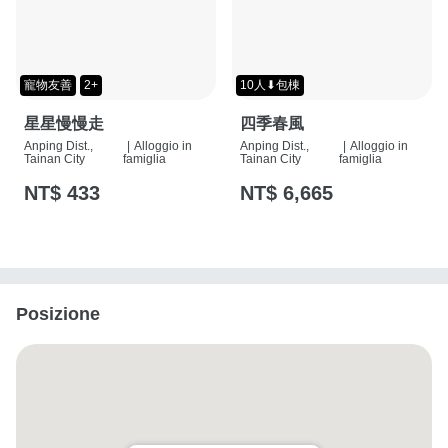
寵物友善
2+
10人⬇包棟
星星慢慢走
四季春風
Anping Dist.,
|
Alloggio in
Anping Dist.,
|
Alloggio in
Tainan City
famiglia
Tainan City
famiglia
NT$ 433
NT$ 6,665
Posizione