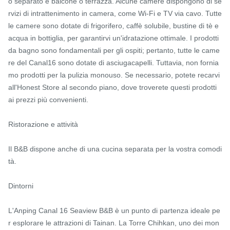
o separato e balcone o terrazza. Alcune camere dispongono di se
rvizi di intrattenimento in camera, come Wi-Fi e TV via cavo. Tutte 
le camere sono dotate di frigorifero, caffè solubile, bustine di tè e 
acqua in bottiglia, per garantirvi un'idratazione ottimale. I prodotti 
da bagno sono fondamentali per gli ospiti; pertanto, tutte le came
re del Canal16 sono dotate di asciugacapelli. Tuttavia, non fornia
mo prodotti per la pulizia monouso. Se necessario, potete recarvi 
all'Honest Store al secondo piano, dove troverete questi prodotti 
ai prezzi più convenienti.

Ristorazione e attività

Il B&B dispone anche di una cucina separata per la vostra comodi
tà.

Dintorni

L'Anping Canal 16 Seaview B&B è un punto di partenza ideale pe
r esplorare le attrazioni di Tainan. La Torre Chihkan, uno dei mon