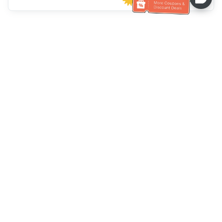
Assistenza clienti
Chiamaci：
+886-2-6610-0183
(Adatto agli anziani)
Numero di fax：
+886-2-6610-0185
Orario di ricevimento：
giorni feriali 10:00 ~ 18:30