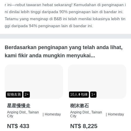
r ini—rebut tawaran hebat sekarang! Kemudahan di penginapan i
ni dinilai lebih tinggi daripada 90% penginapan lain di bandar ini. 
Tetamu yang menginap di B&B ini telah menilai lokasinya lebih tin
ggi daripada 94% penginapan lain di bandar ini.
Berdasarkan penginapan yang telah anda lihat,
kami fikir anda mungkin menyukai...
寵物友善
2+
10人⬇包棟
1+
星星慢慢走
樹沐漱石
Anping Dist., Tainan
Anping Dist., Tainan
|
Homestay
|
Homestay
City
City
NT$ 433
NT$ 8,225