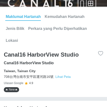
Maklumat Hartanah
Kemudahan Hartanah
Jenis Bilik
Perkara yang Perlu Diperhatikan
Lokasi
Canal16 HarborView Studio
Canal16 HarborView Studio
Taiwan
,
Tainan City
708台灣台南市安平區運河路16號
Lihat Peta
Ulasan Google
4.9
🔥 New🔥