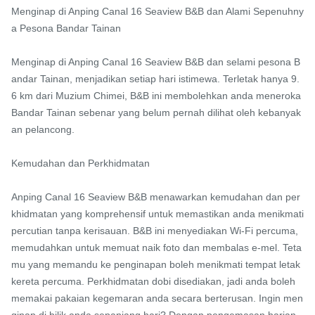
Menginap di Anping Canal 16 Seaview B&B dan Alami Sepenuhny
a Pesona Bandar Tainan

Menginap di Anping Canal 16 Seaview B&B dan selami pesona B
andar Tainan, menjadikan setiap hari istimewa. Terletak hanya 9.
6 km dari Muzium Chimei, B&B ini membolehkan anda meneroka 
Bandar Tainan sebenar yang belum pernah dilihat oleh kebanyak
an pelancong.

Kemudahan dan Perkhidmatan

Anping Canal 16 Seaview B&B menawarkan kemudahan dan per
khidmatan yang komprehensif untuk memastikan anda menikmati 
percutian tanpa kerisauan. B&B ini menyediakan Wi-Fi percuma, 
memudahkan untuk memuat naik foto dan membalas e-mel. Teta
mu yang memandu ke penginapan boleh menikmati tempat letak 
kereta percuma. Perkhidmatan dobi disediakan, jadi anda boleh 
memakai pakaian kegemaran anda secara berterusan. Ingin men
ginap di bilik anda sepanjang hari? Dengan pengemasan harian 