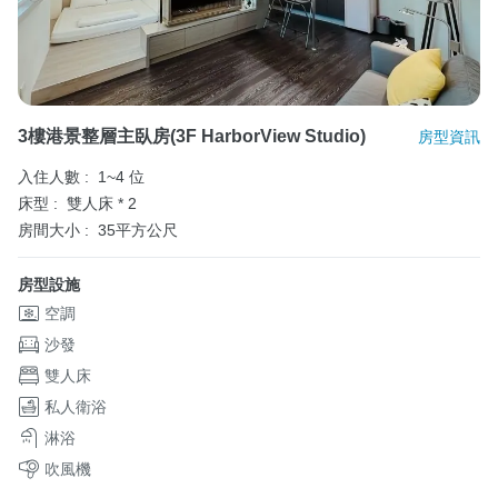
3樓港景整層主臥房(3F HarborView Studio)
房型資訊
入住人數 :
1~4 位
床型 :
雙人床 * 2
房間大小 :
35平方公尺
房型設施
空調
沙發
雙人床
私人衛浴
淋浴
吹風機