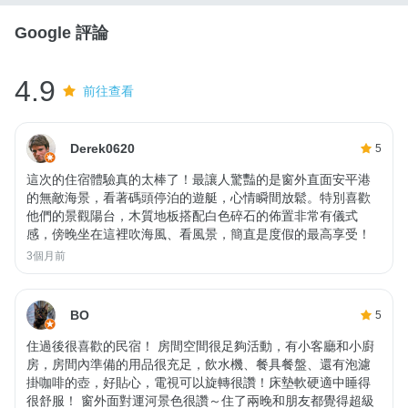
Google 評論
4.9
前往查看
Derek0620
5
這次的住宿體驗真的太棒了！最讓人驚豔的是窗外直面安平港
的無敵海景，看著碼頭停泊的遊艇，心情瞬間放鬆。特別喜歡
他們的景觀陽台，木質地板搭配白色碎石的佈置非常有儀式
感，傍晚坐在這裡吹海風、看風景，簡直是度假的最高享受！
3個月前
BO
5
住過後很喜歡的民宿！ 房間空間很足夠活動，有小客廳和小廚
房，房間內準備的用品很充足，飲水機、餐具餐盤、還有泡濾
掛咖啡的壺，好貼心，電視可以旋轉很讚！床墊軟硬適中睡得
很舒服！ 窗外面對運河景色很讚～住了兩晚和朋友都覺得超級