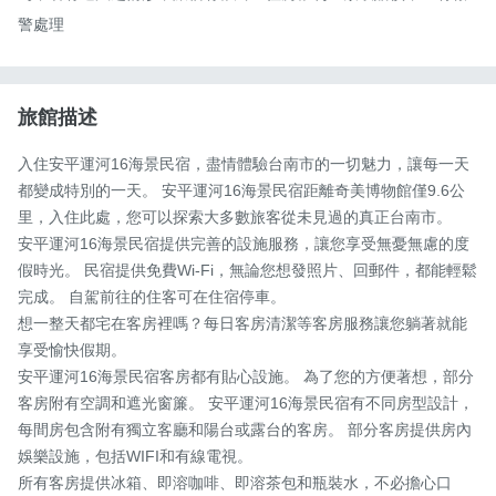
警處理
旅館描述
入住安平運河16海景民宿，盡情體驗台南市的一切魅力，讓每一天
都變成特別的一天。 安平運河16海景民宿距離奇美博物館僅9.6公
里，入住此處，您可以探索大多數旅客從未見過的真正台南市。

安平運河16海景民宿提供完善的設施服務，讓您享受無憂無慮的度
假時光。 民宿提供免費Wi-Fi，無論您想發照片、回郵件，都能輕鬆
完成。 自駕前往的住客可在住宿停車。 

想一整天都宅在客房裡嗎？每日客房清潔等客房服務讓您躺著就能
享受愉快假期。

安平運河16海景民宿客房都有貼心設施。 為了您的方便著想，部分
客房附有空調和遮光窗簾。 安平運河16海景民宿有不同房型設計，
每間房包含附有獨立客廳和陽台或露台的客房。 部分客房提供房內
娛樂設施，包括WIFI和有線電視。

所有客房提供冰箱、即溶咖啡、即溶茶包和瓶裝水，不必擔心口