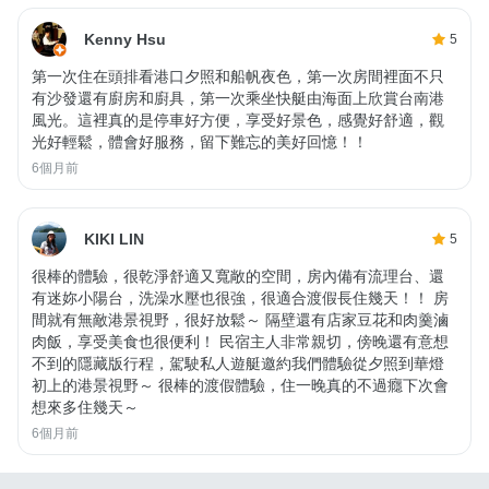
Kenny Hsu
5
第一次住在頭排看港口夕照和船帆夜色，第一次房間裡面不只
有沙發還有廚房和廚具，第一次乘坐快艇由海面上欣賞台南港
風光。這裡真的是停車好方便，享受好景色，感覺好舒適，觀
光好輕鬆，體會好服務，留下難忘的美好回憶！！
6個月前
KIKI LIN
5
很棒的體驗，很乾淨舒適又寬敞的空間，房內備有流理台、還
有迷妳小陽台，洗澡水壓也很強，很適合渡假長住幾天！！ 房
間就有無敵港景視野，很好放鬆～ 隔壁還有店家豆花和肉羹滷
肉飯，享受美食也很便利！ 民宿主人非常親切，傍晚還有意想
不到的隱藏版行程，駕駛私人遊艇邀約我們體驗從夕照到華燈
初上的港景視野～ 很棒的渡假體驗，住一晚真的不過癮下次會
想來多住幾天～
6個月前