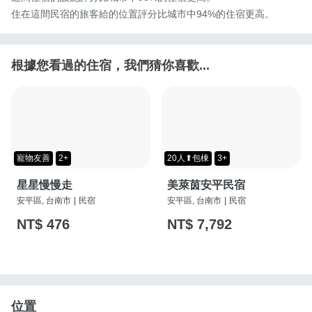
住在這間民宿的旅客給的位置評分比城市中94%的住宿更高。
根據您看過的住宿，我們猜你喜歡...
寵物友善
2+
20人⬆包棟
3+
星星慢慢走
美萊茵安平民宿
安平區, 台南市
|
民宿
安平區, 台南市
|
民宿
NT$ 476
NT$ 7,792
位置