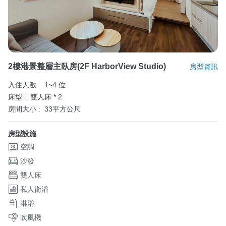
2樓港景整層主臥房(2F HarborView Studio)
房型資訊
入住人數 :
1~4 位
床型 :
雙人床 * 2
房間大小 :
33平方公尺
房型設施
空調
沙發
雙人床
私人衛浴
淋浴
吹風機