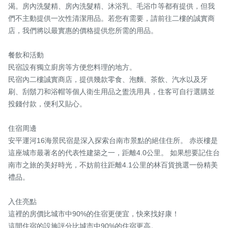
渴。房內洗髮精、房內洗髮精、沐浴乳、毛浴巾等都有提供，但我
們不主動提供一次性清潔用品。若您有需要，請前往二樓的誠實商
店，我們將以最實惠的價格提供您所需的用品。

餐飲和活動

民宿設有獨立廚房等方便您料理的地方。

民宿內二樓誠實商店，提供幾款零食、泡麵、茶飲、汽水以及牙
刷、刮鬍刀和浴帽等個人衛生用品之盥洗用具，住客可自行選購並
投錢付款，便利又貼心。

住宿周邊

安平運河16海景民宿是深入探索台南市景點的絕佳住所。 赤崁樓是
這座城市最著名的代表性建築之一，距離4.0公里。 如果想要記住台
南市之旅的美好時光，不妨前往距離4.1公里的林百貨挑選一份精美
禮品。

入住亮點

這裡的房價比城市中90%的住宿更便宜，快來找好康！

這間住宿的設施評分比城市中90%的住宿更高。
