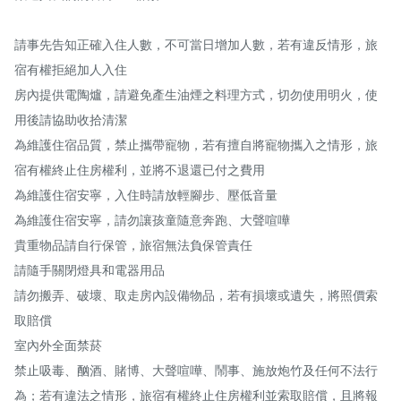
請事先告知正確入住人數，不可當日增加人數，若有違反情形，旅
宿有權拒絕加人入住

房內提供電陶爐，請避免產生油煙之料理方式，切勿使用明火，使
用後請協助收拾清潔

為維護住宿品質，禁止攜帶寵物，若有擅自將寵物攜入之情形，旅
宿有權終止住房權利，並將不退還已付之費用

為維護住宿安寧，入住時請放輕腳步、壓低音量

為維護住宿安寧，請勿讓孩童隨意奔跑、大聲喧嘩

貴重物品請自行保管，旅宿無法負保管責任

請隨手關閉燈具和電器用品

請勿搬弄、破壞、取走房內設備物品，若有損壞或遺失，將照價索
取賠償

室內外全面禁菸

禁止吸毒、酗酒、賭博、大聲喧嘩、鬧事、施放炮竹及任何不法行
為；若有違法之情形，旅宿有權終止住房權利並索取賠償，且將報