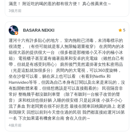
滿意！ 附近吃的喝的逛的都有很方便！ 真心推薦來住～
3個月前
BASARA NEKKI
5
運河十六有許多貼心的地方， 室內拖鞋已消毒，未消毒標示的
很清楚， （有些可能就是客人無限輪迴重複穿） 在房間內的冰
箱很大器的提供很大一台 （很多都是那種矮小又不冷的極小冰
箱） 電視櫃子甚至還有備著蘋果和安卓的充電線 （雖然自己有
帶，但就是有感受到用心） 廁所後門竟然還掛著女性私密用品
（光是這點就加很多分） 房間內的大電視，可以360度旋轉，
坐在沙發可以看，躺在床上也可以看 （有看到Netflix 和
Hamivideo等等，但因為自己本身有訂閱以及出來是來玩的，沒
有點開軟體來看，但猜想應該是可以直接觀看的） 民宿隔音非
常好 整晚幾乎都沒聽到車聲 （除了有聽到一台猴子改管的聲
音） 床和枕頭也很好躺 入睡的很安穩 只是起床後 小孩不小心
流了鼻血 對老闆實在很不好意思 最後在開車回桃園的路上 老婆
和我聊天 回想以前到今天曾住過的民宿 我們都直接給運河16第
一名 下次如果還有機會來台南 會在入住的～
4個月前