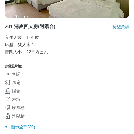
201 清爽四人房(附陽台)
房型資訊
入住人數 :
1~4 位
床型 :
雙人床 * 2
房間大小 :
22平方公尺
房型設施
空調
風扇
陽台
淋浴
吹風機
洗髮精
顯示全部(30)