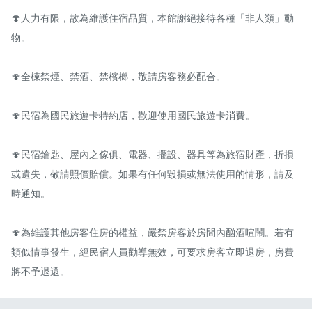
🍄人力有限，故為維護住宿品質，本館謝絕接待各種「非人類」動
物。

🍄全棟禁煙、禁酒、禁檳榔，敬請房客務必配合。

🍄民宿為國民旅遊卡特約店，歡迎使用國民旅遊卡消費。

🍄民宿鑰匙、屋內之傢俱、電器、擺設、器具等為旅宿財產，折損
或遺失，敬請照價賠償。如果有任何毀損或無法使用的情形，請及
時通知。

🍄為維護其他房客住房的權益，嚴禁房客於房間內酗酒喧鬧。若有
類似情事發生，經民宿人員勸導無效，可要求房客立即退房，房費
將不予退還。