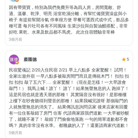
因有帶寶寶，特別為我們免費升等為四人房，房間寬敞、舒
適、溫馨、乾淨、明亮 浴室乾濕分離，有幫忙備寶寶澡盆與小
椅子 有提前幫開冷氣 停車很方便 早餐可選西式或中式，飲品多
種可選 每片吐司各有不同風味 生菜沙拉與自製油醋搭配，非常
好吃 果乾、水果及飲品都不馬虎。 此次住宿體驗非常棒
3個月前
蔡匯德
5
民宿驚魂記 2/20入住民宿 2/21 早上八點多 全家驚醒！ 試問！
全家出遊外宿 一早八點多被敲房間門而且是傳統木門！ 扣扣 扣
扣 扣扣 敲了五六下…. 全家驚醒！（現在是怎樣！一大早誰會
敲門！） 我馬上喊！誰丫！ 誰丫！結果無聲無息的人 跑掉了！
這是民宿也就是透天厝的那種！ 其實隔音沒有很好！是那種樓
上樓下在吵會聽得到聲音的那種！ 結果我喊完誰呀 那個敲門的
人就無聲無息的消失了。 結果傳訊息詢問店家 後來店家有回覆
有一位住客敲錯了房門 住客 代請商家跟我們道歉 一大早被吵醒
了，就睡不著了！ 敲錯了門偷偷地落跑 一句的簡單道歉都不會
嗎？ 真的非常沒有水準。 都幾歲的人了 ！還要請商家代道歉！
5個月前