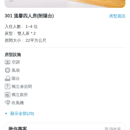
301 溫馨四人房(附陽台)
房型資訊
入住人數 :
1~4 位
床型 :
雙人床 * 2
房間大小 :
22平方公尺
房型設施
空調
風扇
陽台
獨立淋浴間
獨立廁所
吹風機
顯示全部(29)
揪你專案
取消政策