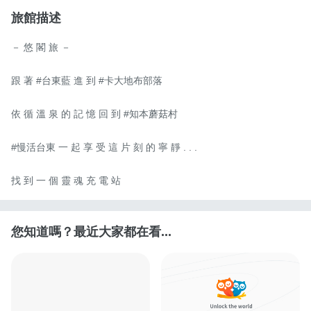
旅館描述
－ 悠 閣 旅 －

跟 著 #台東藍 進 到 #卡大地布部落

依 循 溫 泉 的 記 憶 回 到 #知本蘑菇村

#慢活台東 一 起 享 受 這 片 刻 的 寧 靜 . . .

找 到 一 個 靈 魂 充 電 站
您知道嗎？最近大家都在看...