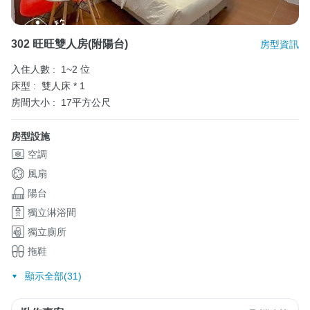
302 旺旺雙人房(附陽台)
房型資訊
入住人數 :
1~2 位
床型 :
雙人床 * 1
房間大小 :
17平方公尺
房型設施
空調
風扇
陽台
獨立淋浴間
獨立廁所
拖鞋
顯示全部(31)