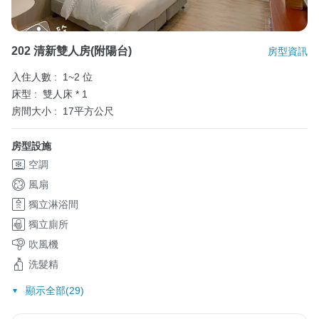
202 清新雙人房(附陽台)
房型資訊
入住人數 :
1~2 位
床型 :
雙人床 * 1
房間大小 :
17平方公尺
房型設施
空調
風扇
獨立淋浴間
獨立廁所
吹風機
洗髮精
顯示全部(29)