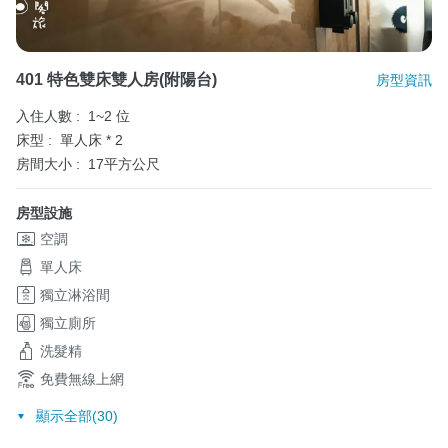
401 特色雙床雙人房(附陽台)
房型資訊
入住人數 :
1~2 位
床型 :
單人床 * 2
房間大小 :
17平方公尺
房型設施
空調
單人床
獨立淋浴間
獨立廁所
洗髮精
免費無線上網
顯示全部(30)