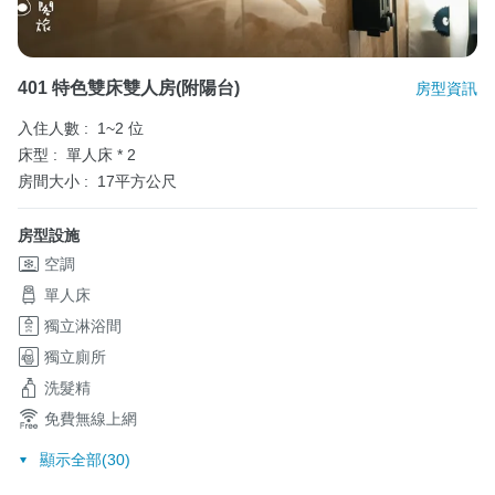
401 特色雙床雙人房(附陽台)
房型資訊
入住人數 :
1~2 位
床型 :
單人床 * 2
房間大小 :
17平方公尺
房型設施
空調
單人床
獨立淋浴間
獨立廁所
洗髮精
免費無線上網
顯示全部(30)