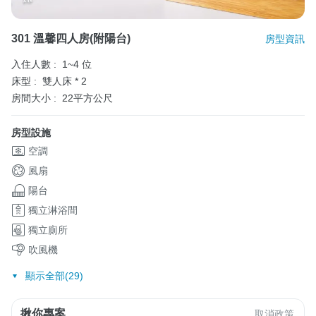
301 溫馨四人房(附陽台)
房型資訊
入住人數 :
1~4 位
床型 :
雙人床 * 2
房間大小 :
22平方公尺
房型設施
空調
風扇
陽台
獨立淋浴間
獨立廁所
吹風機
顯示全部(29)
揪你專案
取消政策