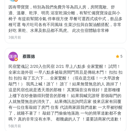
因有帶寶寶，特別為我們免費升等為四人房，房間寬敞、舒
適、溫馨、乾淨、明亮 浴室乾濕分離，有幫忙備寶寶澡盆與小
椅子 有提前幫開冷氣 停車很方便 早餐可選西式或中式，飲品多
種可選 每片吐司各有不同風味 生菜沙拉與自製油醋搭配，非常
好吃 果乾、水果及飲品都不馬虎。 此次住宿體驗非常棒
3個月前
蔡匯德
5
民宿驚魂記 2/20入住民宿 2/21 早上八點多 全家驚醒！ 試問！
全家出遊外宿 一早八點多被敲房間門而且是傳統木門！ 扣扣 扣
扣 扣扣 敲了五六下…. 全家驚醒！（現在是怎樣！一大早誰會
敲門！） 我馬上喊！誰丫！ 誰丫！結果無聲無息的人 跑掉了！
這是民宿也就是透天厝的那種！ 其實隔音沒有很好！是那種樓
上樓下在吵會聽得到聲音的那種！ 結果我喊完誰呀 那個敲門的
人就無聲無息的消失了。 結果傳訊息詢問店家 後來店家有回覆
有一位住客敲錯了房門 住客 代請商家跟我們道歉 一大早被吵醒
了，就睡不著了！ 敲錯了門偷偷地落跑 一句的簡單道歉都不會
嗎？ 真的非常沒有水準。 都幾歲的人了 ！還要請商家代道歉！
5個月前