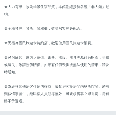
🍄人力有限，故為維護住宿品質，本館謝絕接待各種「非人類」動
物。

🍄全棟禁煙、禁酒、禁檳榔，敬請房客務必配合。

🍄民宿為國民旅遊卡特約店，歡迎使用國民旅遊卡消費。

🍄民宿鑰匙、屋內之傢俱、電器、擺設、器具等為旅宿財產，折損
或遺失，敬請照價賠償。如果有任何毀損或無法使用的情形，請及
時通知。

🍄為維護其他房客住房的權益，嚴禁房客於房間內酗酒喧鬧。若有
類似情事發生，經民宿人員勸導無效，可要求房客立即退房，房費
將不予退還。