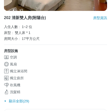
202 清新雙人房(附陽台)
房型資訊
入住人數 :
1~2 位
床型 :
雙人床 * 1
房間大小 :
17平方公尺
房型設施
空調
風扇
獨立淋浴間
獨立廁所
吹風機
洗髮精
顯示全部(29)