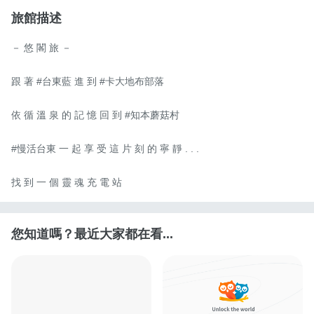
旅館描述
－ 悠 閣 旅 －

跟 著 #台東藍 進 到 #卡大地布部落

依 循 溫 泉 的 記 憶 回 到 #知本蘑菇村

#慢活台東 一 起 享 受 這 片 刻 的 寧 靜 . . .

找 到 一 個 靈 魂 充 電 站
您知道嗎？最近大家都在看...