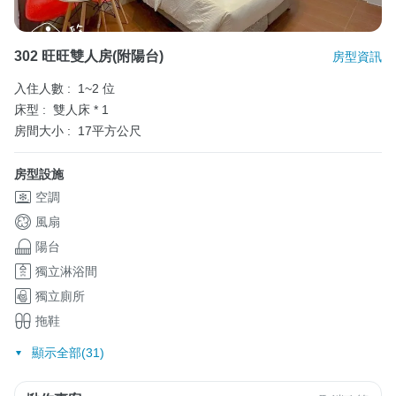
302 旺旺雙人房(附陽台)
房型資訊
入住人數 :
1~2 位
床型 :
雙人床 * 1
房間大小 :
17平方公尺
房型設施
空調
風扇
陽台
獨立淋浴間
獨立廁所
拖鞋
顯示全部(31)