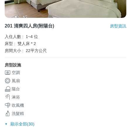
201 清爽四人房(附陽台)
房型資訊
入住人數 :
1~4 位
床型 :
雙人床 * 2
房間大小 :
22平方公尺
房型設施
空調
風扇
陽台
淋浴
吹風機
洗髮精
顯示全部(30)