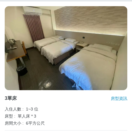
3單床
房型資訊
入住人數 :
1~3 位
床型 :
單人床 * 3
房間大小 :
6平方公尺