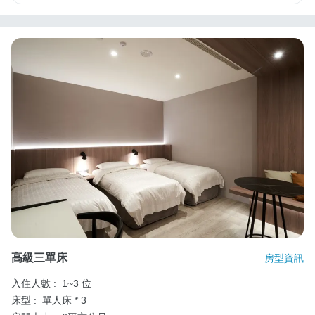
高級三單床
房型資訊
入住人數 :
1~3 位
床型 :
單人床 * 3