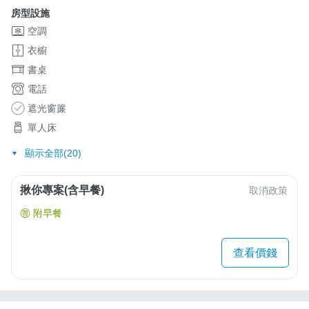
房型設施
空調
衣櫥
書桌
電話
遮光窗簾
單人床
顯示全部(20)
揪你專案(含早餐)
取消政策
附早餐
查看價錢