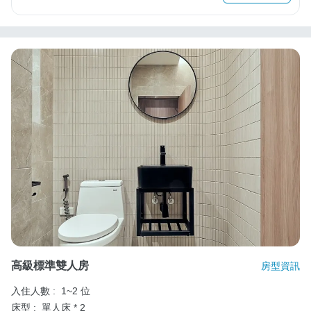
高級標準雙人房
房型資訊
入住人數 :
1~2 位
床型 :
單人床 * 2