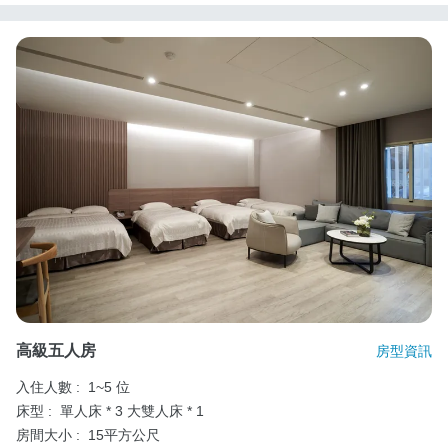
高級五人房
房型資訊
入住人數 :
1~5 位
床型 :
單人床 * 3
大雙人床 * 1
房間大小 :
15平方公尺