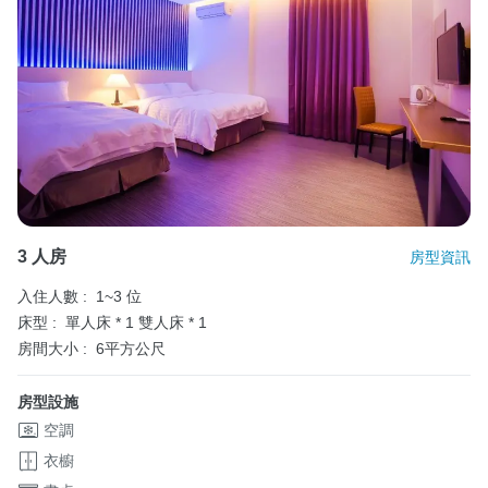
3 人房
房型資訊
入住人數 :
1~3 位
床型 :
單人床 * 1
雙人床 * 1
房間大小 :
6平方公尺
房型設施
空調
衣櫥