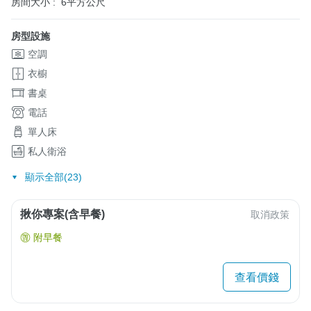
房間大小 :
6平方公尺
房型設施
空調
衣櫥
書桌
電話
單人床
私人衛浴
顯示全部(23)
揪你專案(含早餐)
取消政策
附早餐
查看價錢