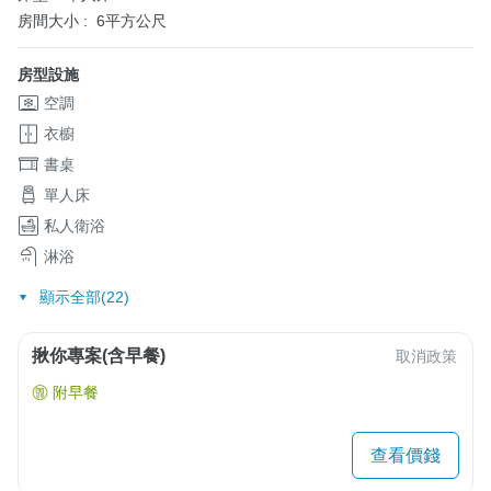
房間大小 :
6平方公尺
房型設施
空調
衣櫥
書桌
單人床
私人衛浴
淋浴
顯示全部(22)
揪你專案(含早餐)
取消政策
附早餐
查看價錢