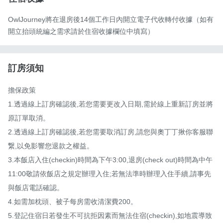
OwlJourney將在退房後14個工作日內開立電子代收轉付收據（如有
開立抬頭統編之需求請於住宿收據欄位中填寫）
訂房須知
擔保政策

1.透過線上訂房確認後,若您需要更改入日期,需於線上重新訂房並將
原訂單取消。

2.透過線上訂房確認後,若您需要取消訂房,請您與奧丁丁揪你客服聯
繋,以免影響您退款之權益。

3.本飯店入住(checkin)時間為下午3:00,退房(check out)時間為中午
11:00敬請依飯店之規定辦理入住;若無法準時辦理入住手續,請事先
與飯店電話確認。

4.如需加枕頭、被子每房需收清潔費200。

5.登記住宿日若發生不可抗拒因素而無法住宿(checkin),如地震導致