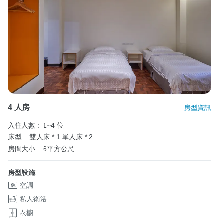
4 人房
房型資訊
入住人數 :
1~4 位
床型 :
雙人床 * 1
單人床 * 2
房間大小 :
6平方公尺
房型設施
空調
私人衛浴
衣櫥