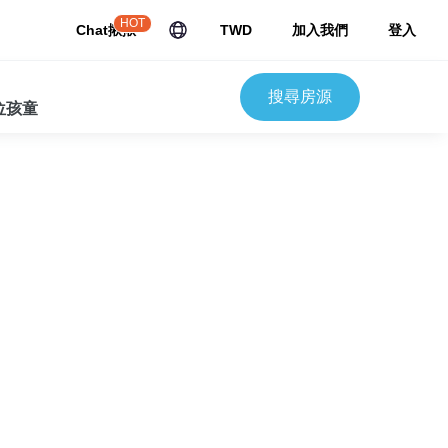
HOT
Chat揪揪
TWD
加入我們
登入
搜尋房源
 位孩童