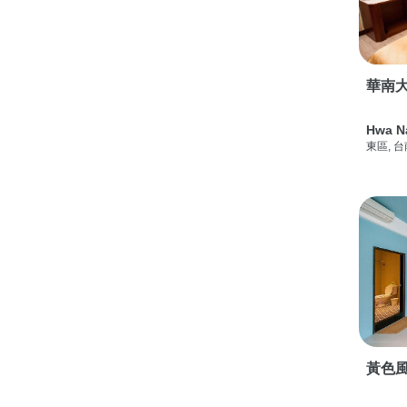
華南
Hwa N
東區, 
黃色