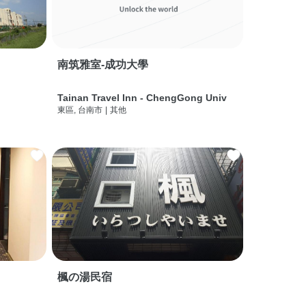
南筑雅室-成功大學
Tainan Travel Inn - ChengGong Univ
東區, 台南市
|
其他
楓の湯民宿