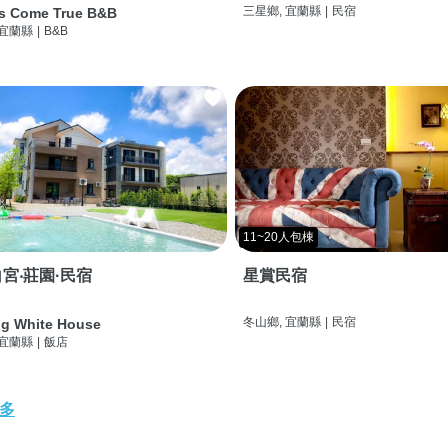
三星鄉, 宜蘭縣
|
民宿
s Come True B&B
 宜蘭縣
|
B&B
11~20人包棟
宮‧莊園·民宿
星賞民宿
冬山鄉, 宜蘭縣
|
民宿
g White House
 宜蘭縣
|
飯店
多