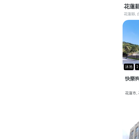
花蓮
花蓮縣, 
泳池
1
快樂狗
花蓮市,