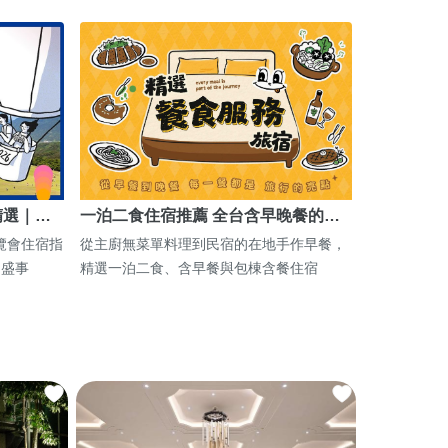
精選｜…
一泊二食住宿推薦 全台含早晚餐的…
博覽會住宿指
從主廚無菜單料理到民宿的在地手作早餐，
期盛事
精選一泊二食、含早餐與包棟含餐住宿