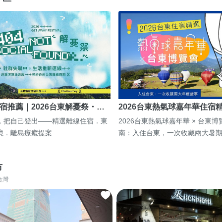
宿推薦｜2026台東解憂祭・…
2026台東熱氣球嘉年華住宿
，把自己登出——精選離線住宿．東
2026台東熱氣球嘉年華 × 台東
境．離島療癒提案
南：入住台東，一次收藏兩大暑
市
台灣