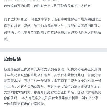
若未提前預約時間，若臨時外出，則可能會需稍等主人歸來

我們位於中西區，周邊廟宇眾多，若有幸可能會在早晨期間被附近
廟宇叫起床。當然，除了抽水馬達聲之外，夜間的安寧我們是可以
保證的，但也請各位晚間切勿喧嘩以保障居民與其他住戶之住宿品
質。
旅館描述
啟瀛居位於五條港中安海港支流的番薯港。祖先施穆遠先生於清朝
末年貿易最繁盛的時期來台經商，其後代漸紮根於此地。曾祖父靠
著買賣木炭，累積了好一筆財富，進而買下了現今海安路79巷一帶
的土地，才有今日的啟瀛居。有趣的是，我們啟瀛居正好建於施姓
大宗祠與六姓府旁。啟瀛居的經營理念正如其名，開啟你對南瀛想
像的居所。 本人從蒐集文史和美食出發累積資料庫，與你們分享，
一同創造更有趣的台南體驗。