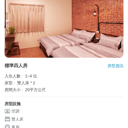
標準四人房
房型資訊
入住人數 :
1~4 位
床型 :
雙人床 * 2
房間大小 :
20平方公尺
房型設施
空調
雙人床
風扇