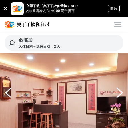
立即下載「奧丁丁揪你體驗」APP
開啟
App首購輸入 New100 滿千折百
啟瀛居
入住日期 ~ 退房日期
, 2 人