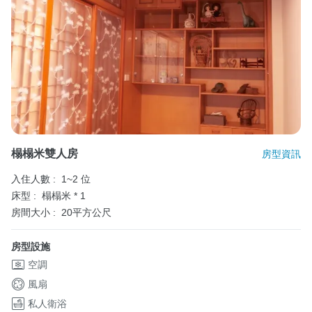
榻榻米雙人房
房型資訊
入住人數 :
1~2 位
床型 :
榻榻米 * 1
房間大小 :
20平方公尺
房型設施
空調
風扇
私人衛浴