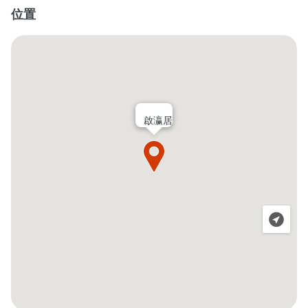
位置
啟瀛居