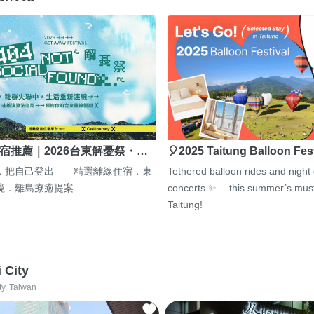
宿推薦｜2026台東解憂祭・…
🎈2025 Taitung Balloon Fes
，把自己登出——精選離線住宿．東
Tethered balloon rides and night
境．離島療癒提案
concerts ✨— this summer’s must
Taitung!
i City
ty, Taiwan