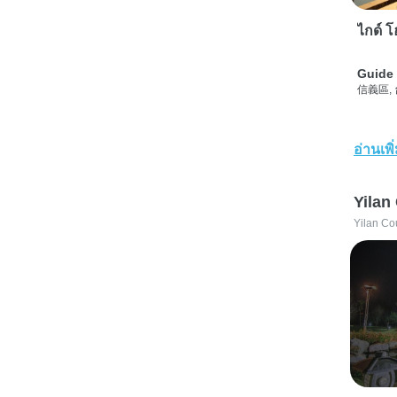
ไกด์ โฮ
Guide 
信義區,
อ่านเพิ
Yilan
Yilan Co