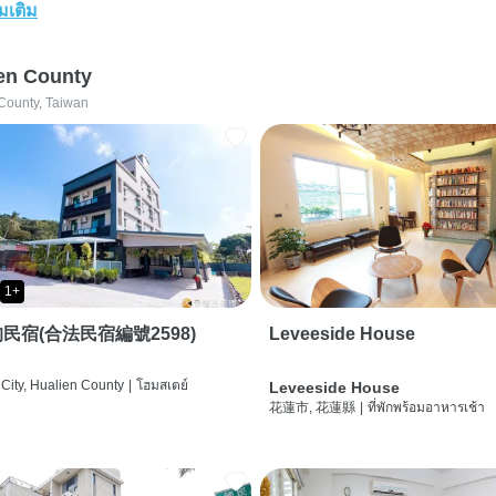
่มเติม
en County
County, Taiwan
1+
民宿(合法民宿編號2598)
Leveeside House
City, Hualien County
|
โฮมสเตย์
Leveeside House
花蓮市, 花蓮縣
|
ที่พักพร้อมอาหารเช้า