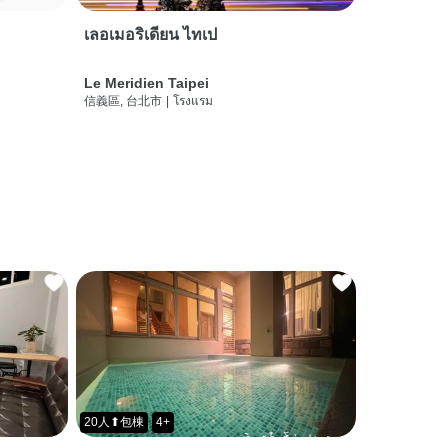
เลอเมอริเดียน ไทเป
Le Meridien Taipei
信義區, 台北市
|
โรงแรม
20人⬆包棟
4+