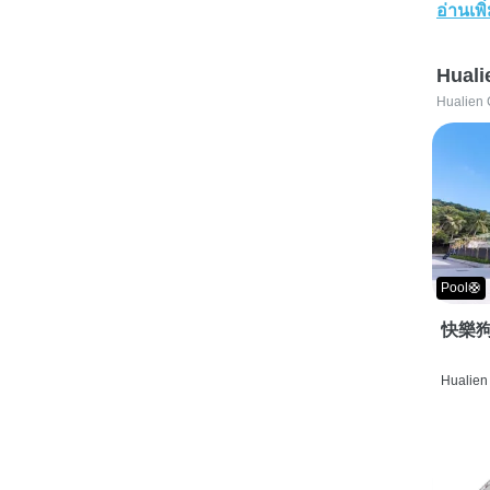
อ่านเพิ
Huali
Hualien 
Pool🛟
快樂狗
Hualien 