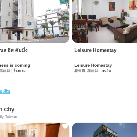
นส อิส คัมมิ่ง
Leisure Homestay
ness is coming
Leisure Homestay
 花蓮縣
|
โรงแรม
花蓮市, 花蓮縣
|
คนอื่น
่มเติม
n City
ity, Taiwan