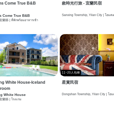
ms Come True B&B
敘時光行旅 - 宜蘭民宿
Sanxing Township, Yilan City
|
โฮมสเต
s Come True B&B
 宜蘭縣
|
ที่พักพร้อมอาหารเช้า
11~20人包棟
g White House-Iceland
星賞民宿
 room
Dongshan Township, Yilan City
|
โฮมส
g White House
 宜蘭縣
|
โรงแรม