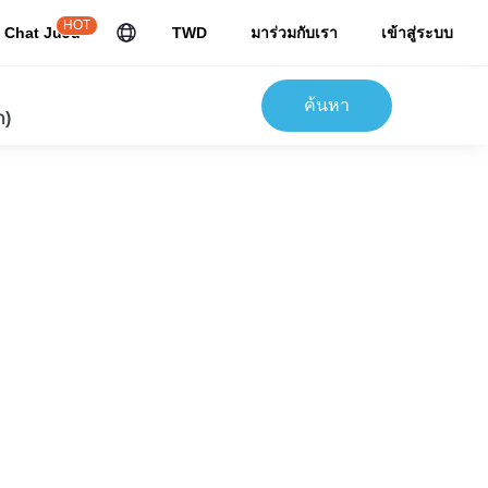
HOT
Chat JuJu
TWD
มาร่วมกับเรา
เข้าสู่ระบบ
ค้นหา
ก)