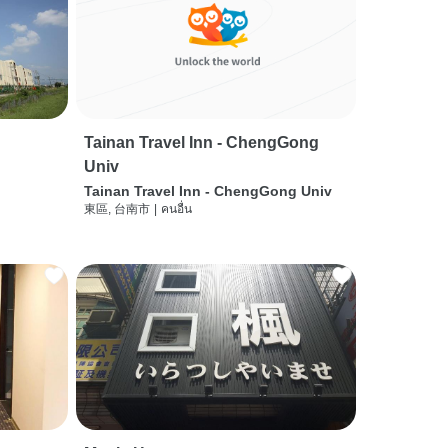
Tainan Travel Inn - ChengGong
Univ
Tainan Travel Inn - ChengGong Univ
東區, 台南市
|
คนอื่น