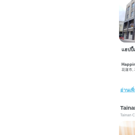
แฮปปี้เ
Happi
花蓮市,
อ่านเพิ
Taina
Tainan C