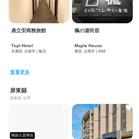
鼎立安商務旅館
楓の湯民宿
Topl Hotel
Maple House
永康區, 台南市
|
飯店
東區, 台南市
|
B&B
查看更多
屏東縣
屏東縣, 台灣
獨旅主題專區