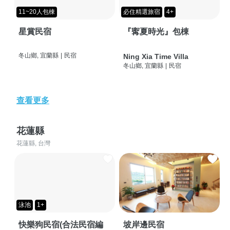
11~20人包棟
必住精選旅宿
4+
星賞民宿
『寗夏時光』包棟
冬山鄉, 宜蘭縣
|
民宿
Ning Xia Time Villa
冬山鄉, 宜蘭縣
|
民宿
查看更多
花蓮縣
花蓮縣, 台灣
泳池
1+
快樂狗民宿(合法民宿編
坡岸邊民宿