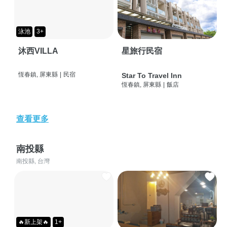
泳池
3+
沐西VILLA
星旅行民宿
恆春鎮, 屏東縣
|
民宿
Star To Travel Inn
恆春鎮, 屏東縣
|
飯店
查看更多
南投縣
南投縣, 台灣
🔥新上架🔥
1+