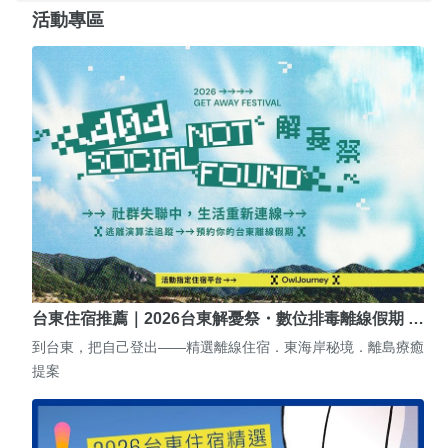
活動專區
台東住宿推薦｜2026台東解憂祭・數位排毒離線假期 …
到台東，把自己登出——精選離線住宿．東海岸秘境．離島療癒
提案