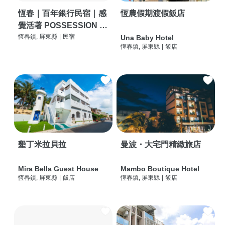
恆春｜百年銀行民宿｜感
恆農假期渡假飯店
覺活著 POSSESSION |
背包客棧 | 恆春必住特色
恆春鎮, 屏東縣
|
民宿
Una Baby Hotel
恆春鎮, 屏東縣
|
飯店
旅店 | HOSTEL |
墾丁米拉貝拉
曼波・大宅門精緻旅店
Mira Bella Guest House
Mambo Boutique Hotel
恆春鎮, 屏東縣
|
飯店
恆春鎮, 屏東縣
|
飯店