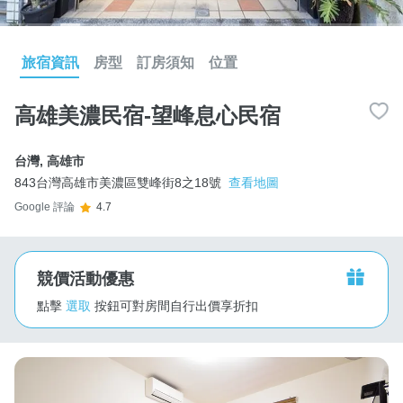
旅宿資訊
房型
訂房須知
位置
高雄美濃民宿-望峰息心民宿
台灣
,
高雄市
843台灣高雄市美濃區雙峰街8之18號
查看地圖
Google 評論
4.7
競價活動優惠
點擊
選取
按鈕可對房間自行出價享折扣