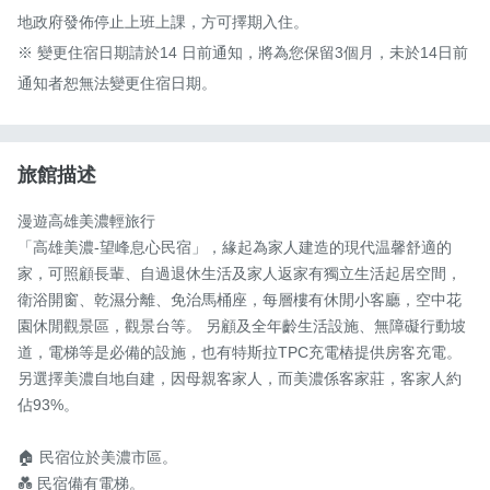
地政府發佈停止上班上課，方可擇期入住。

※ 變更住宿日期請於14 日前通知，將為您保留3個月，未於14日前
通知者恕無法變更住宿日期。
旅館描述
漫遊高雄美濃輕旅行 

「高雄美濃-望峰息心民宿」，緣起為家人建造的現代温馨舒適的
家，可照顧長輩、自過退休生活及家人返家有獨立生活起居空間，
衛浴開窗、乾濕分離、免治馬桶座，每層樓有休閒小客廳，空中花
園休閒觀景區，觀景台等。 另顧及全年齡生活設施、無障礙行動坡
道，電梯等是必備的設施，也有特斯拉TPC充電樁提供房客充電。 
另選擇美濃自地自建，因母親客家人，而美濃係客家莊，客家人約
佔93%。

🏠 民宿位於美濃市區。

💑 民宿備有電梯。
