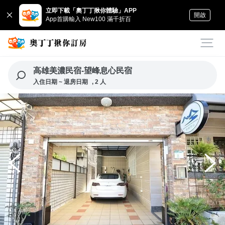
立即下載「奧丁丁揪你體驗」APP
開啟
App首購輸入 New100 滿千折百
高雄美濃民宿-望峰息心民宿
入住日期 ~ 退房日期
, 2 人