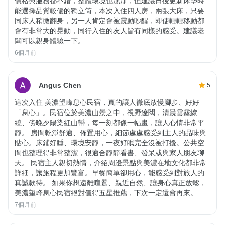
價格與服務都不錯，整體環境也潔淨，但建議日後更新床墊時
能選擇品質較優的獨立筒，本次入住四人房，兩張大床，只要
同床人稍微翻身，另一人肯定會被震動吵醒，即使輕輕移動都
會有非常大的晃動，同行入住的友人皆有同樣的感受。建議老
闆可以親身體驗一下。
6個月前
Angus Chen
5
這次入住 美濃望峰息心民宿，真的讓人徹底放慢腳步、好好
「息心」。民宿位於美濃山景之中，視野遼闊，清晨雲霧繚
繞、傍晚夕陽染紅山巒，每一刻都像一幅畫，讓人心情非常平
靜。 房間乾淨舒適、佈置用心，細節處處感受到主人的品味與
貼心。床鋪好睡、環境安靜，一夜好眠完全沒被打擾。公共空
間也整理得非常整潔，很適合靜靜看書、發呆或與家人朋友聊
天。 民宿主人親切熱情，介紹周邊景點與美濃在地文化都非常
詳細，讓旅程更加豐富。早餐簡單卻用心，能感受到對旅人的
真誠款待。 如果你想遠離喧囂、親近自然、讓身心真正放鬆，
美濃望峰息心民宿絕對值得五星推薦，下次一定還會再來。
7個月前