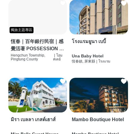
獨旅主題專區
恆春｜百年銀行民宿｜感
โรงแรมยูนา เบบี้
覺活著 POSSESSION |
背包客棧 | 恆春必住特色
Hengchun Township,
|
โฮม
Una Baby Hotel
Pingtung County
สเตย์
恆春鎮, 屏東縣
|
โรงแรม
旅店 | HOSTEL |
มิรา เบลลา เกสต์เฮาส์
Mambo Boutique Hotel