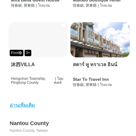
Mira Bella Guest House
Mambo Boutique Hotel
恆春鎮, 屏東縣
|
โรงแรม
恆春鎮, 屏東縣
|
โรงแรม
Pool🛟
3+
沐西VILLA
สตาร์ ทู ทราเวล อินน์
Hengchun Township,
|
โฮม
Star To Travel Inn
Pingtung County
สเตย์
恆春鎮, 屏東縣
|
โรงแรม
อ่านเพิ่มเติม
Nantou County
Nantou County, Taiwan