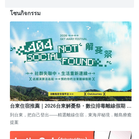
โซนกิจกรรม
台東住宿推薦｜2026台東解憂祭・數位排毒離線假期 …
到台東，把自己登出——精選離線住宿．東海岸秘境．離島療癒
提案