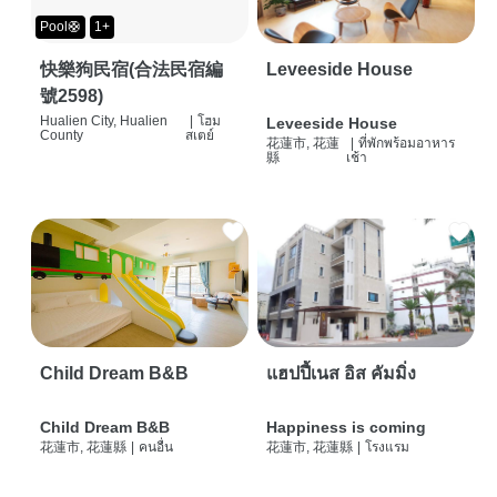
Pool🛟
1+
快樂狗民宿(合法民宿編
Leveeside House
號2598)
Hualien City, Hualien
|
โฮม
Leveeside House
County
สเตย์
花蓮市, 花蓮
|
ที่พักพร้อมอาหาร
縣
เช้า
Child Dream B&B
แฮปปี้เนส อิส คัมมิ่ง
Child Dream B&B
Happiness is coming
花蓮市, 花蓮縣
|
คนอื่น
花蓮市, 花蓮縣
|
โรงแรม