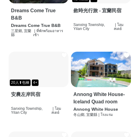
Dreams Come True
敘時光行旅 - 宜蘭民宿
B&B
Sanxing Township,
|
โฮม
Dreams Come True B&B
Yilan City
สเตย์
三星鄉, 宜蘭
|
ที่พักพร้อมอาหาร
縣
เช้า
20人⬆包棟
4+
安農左岸民宿
Annong White House-
Iceland Quad room
Sanxing Township,
|
โฮม
Annong White House
Yilan City
สเตย์
冬山鄉, 宜蘭縣
|
โรงแรม