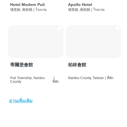
Hotel Modern Puli
Apollo Hotel
埔里鎮, 南投縣
|
โรงแรม
埔里鎮, 南投縣
|
โรงแรม
蒂爾堡會館
柏林會館
Puli Township, Nantou
|
Nantou County, Taiwan
|
ที่พัก
County
ที่พัก
อ่านเพิ่มเติม