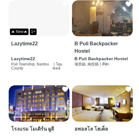
🔥 New🔥
1+
Lazytime22
B Puli Backpacker
Hostel
Lazytime22
B Puli Backpacker Hostel
Puli Township, Nantou
|
โฮม
埔里鎮, 南投縣
|
ที่พัก
County
สเตย์
โรงแรม โมเดิร์น ผูลี
อพอลโล โฮเต็ล