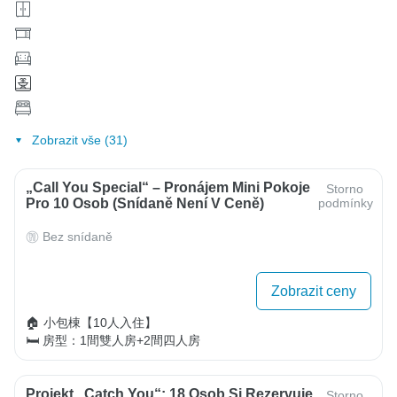
Zobrazit vše (31)
„Call You Special“ – Pronájem Mini Pokoje
Storno
Pro 10 Osob (snídaně Není V Ceně)
podmínky
Bez snídaně
Zobrazit ceny
🏠 小包棟【10人入住】

🛏 房型：1間雙人房+2間四人房
Projekt „Catch You“: 18 Osob Si Rezervuje
Storno