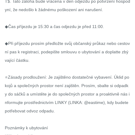
T$. Tato záloha bude vrácena v den odjezdu po potvrzení hospod
yní, že nedošlo k žádnému poškození ani narušení.

◆Čas příjezdu je 15:30 a čas odjezdu je před 11:00.

◆Při příjezdu prosím předložte svůj občanský průkaz nebo cestov
ní pas k registraci, podepište smlouvu o ubytování a doplatte zbý
vající částku.

⭐️Zásady prodloužení: Je zajištěno dostatečné vybavení. Úklid po
kojů a společných prostor není zajištěn. Prosím, sbalte si odpadk
y do sáčků a umístěte je do společných prostor a proaktivně nás i
nformujte prostřednictvím LINKY (LINKA: @eastime), kdy budete 
potřebovat odvoz odpadu.

Poznámky k ubytování
