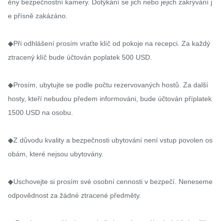
ěny bezpečnostní kamery. Dotýkání se jich nebo jejich zakrývání j
e přísně zakázáno.

◆Při odhlášení prosím vraťte klíč od pokoje na recepci. Za každý 
ztracený klíč bude účtován poplatek 500 USD.

◆Prosím, ubytujte se podle počtu rezervovaných hostů. Za další 
hosty, kteří nebudou předem informováni, bude účtován příplatek 
1500 USD na osobu.

◆Z důvodu kvality a bezpečnosti ubytování není vstup povolen os
obám, které nejsou ubytovány.

◆Uschovejte si prosím své osobní cennosti v bezpečí. Neneseme 
odpovědnost za žádné ztracené předměty.
