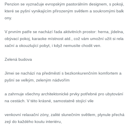
Penzion se vyznačuje evropským pastorálním designem, s pokoji, 
které se pyšní vynikajícím přirozeným světlem a soukromými balk
ony.

V prvním patře se nachází řada aktivitních prostor: herna, jídelna, 
obývací pokoj, karaoke místnost atd., což vám umožní užít si rela
xační a okouzlující pobyt, i když nemusíte chodit ven.

Zelená budova

Jimei se nachází na předměstí s bezkonkurenčním komfortem a 
pyšní se velkým, zeleným nádvořím

a zahrnuje všechny architektonické prvky potřebné pro ubytování 
na cestách. V této krásné, samostatně stojící vile

venkovní relaxační zóny, zalité slunečním světlem, plynule přechá
zejí do každého koutu interiéru,
