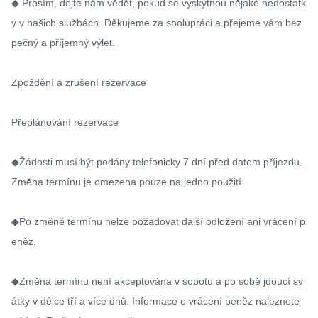
◆ Prosím, dejte nám vědět, pokud se vyskytnou nějaké nedostatk
y v našich službách. Děkujeme za spolupráci a přejeme vám bez
pečný a příjemný výlet.

Zpoždění a zrušení rezervace

Přeplánování rezervace

◆Žádosti musí být podány telefonicky 7 dní před datem příjezdu. 
Změna termínu je omezena pouze na jedno použití.

◆Po změně termínu nelze požadovat další odložení ani vrácení p
eněz.

◆Změna termínu není akceptována v sobotu a po sobě jdoucí sv
átky v délce tří a více dnů. Informace o vrácení peněz naleznete 