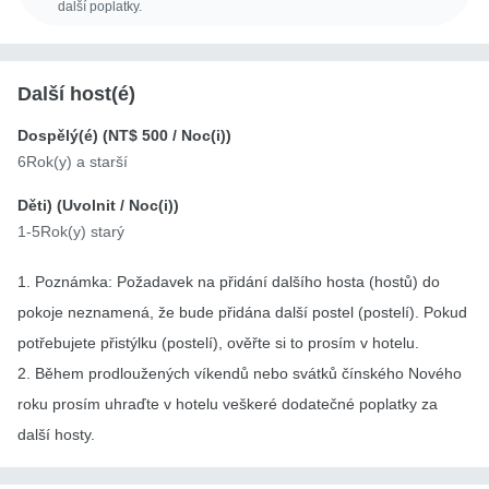
další poplatky.
Další host(é)
Dospělý(é) (
NT$ 500
/ Noc(i))
6Rok(y) a starší
Děti) (
Uvolnit
/ Noc(i))
1-5Rok(y) starý
1. Poznámka: Požadavek na přidání dalšího hosta (hostů) do
pokoje neznamená, že bude přidána další postel (postelí). Pokud
potřebujete přistýlku (postelí), ověřte si to prosím v hotelu.
2. Během prodloužených víkendů nebo svátků čínského Nového
roku prosím uhraďte v hotelu veškeré dodatečné poplatky za
další hosty.