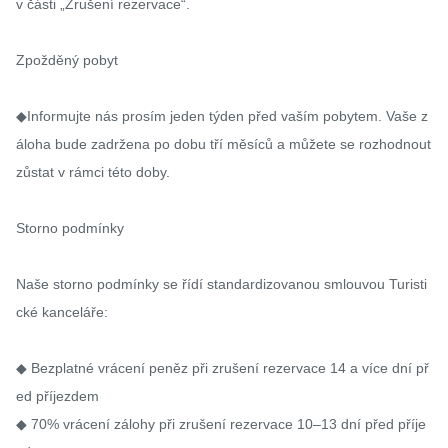
v části „Zrušení rezervace“.

Zpožděný pobyt

◆Informujte nás prosím jeden týden před vaším pobytem. Vaše z
áloha bude zadržena po dobu tří měsíců a můžete se rozhodnout 
zůstat v rámci této doby.

Storno podmínky

Naše storno podmínky se řídí standardizovanou smlouvou Turisti
cké kanceláře:

◆ Bezplatné vrácení peněz při zrušení rezervace 14 a více dní př
ed příjezdem

◆ 70% vrácení zálohy při zrušení rezervace 10–13 dní před příje