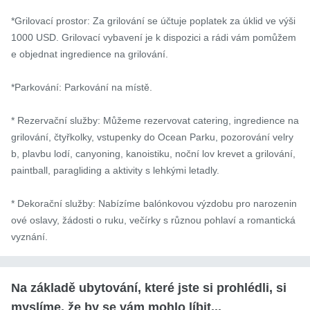
*Grilovací prostor: Za grilování se účtuje poplatek za úklid ve výši 
1000 USD. Grilovací vybavení je k dispozici a rádi vám pomůžem
e objednat ingredience na grilování.

*Parkování: Parkování na místě.

* Rezervační služby: Můžeme rezervovat catering, ingredience na 
grilování, čtyřkolky, vstupenky do Ocean Parku, pozorování velry
b, plavbu lodí, canyoning, kanoistiku, noční lov krevet a grilování, 
paintball, paragliding a aktivity s lehkými letadly.

* Dekorační služby: Nabízíme balónkovou výzdobu pro narozenin
ové oslavy, žádosti o ruku, večírky s různou pohlaví a romantická 
vyznání.
Na základě ubytování, které jste si prohlédli, si
myslíme, že by se vám mohlo líbit...