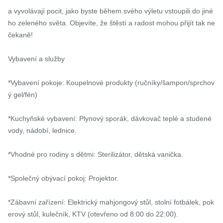
a vyvolávají pocit, jako byste během svého výletu vstoupili do jiné
ho zeleného světa. Objevíte, že štěstí a radost mohou přijít tak ne
čekaně!

Vybavení a služby

*Vybavení pokoje: Koupelnové produkty (ručníky/šampon/sprchov
ý gel/fén)

*Kuchyňské vybavení: Plynový sporák, dávkovač teplé a studené 
vody, nádobí, lednice.

*Vhodné pro rodiny s dětmi: Sterilizátor, dětská vanička.

*Společný obývací pokoj: Projektor.

*Zábavní zařízení: Elektrický mahjongový stůl, stolní fotbálek, pok
erový stůl, kulečník, KTV (otevřeno od 8:00 do 22:00).
