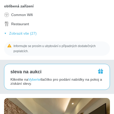
oblíbená zařízení
Common Wifi
Restaurant
Zobrazit vše (27)
Informujte se prosím u ubytování o případných dodatečných
poplatcích.
sleva na aukci
Klikněte na
Vyberte
tlačítko pro podání nabídky na pokoj a
získání slevy.