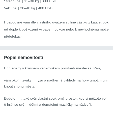
Střední psi | 11–30 kg | 300 USD

Velcí psi | 30–40 kg | 400 USD

Hospodyně vám dle vlastního uvážení strhne částku z kauce, pok
ud dojde k poškození vybavení pokoje nebo k nevhodnému moče
ní/defekaci.
Popis nemovitosti
Uhnízděný v krásném venkovském prostředí městečka Ji'an,

vám okolní zvuky hmyzu a nádherné výhledy na hory umožní uni
knout shonu města.

Budete mít také svůj vlastní soukromý prostor, kde si můžete voln
ě hrát se svými dětmi a domácími mazlíčky na nádvoří.
