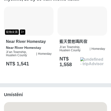
寵物友善
3+
Near River Homestay
藍天普悠瑪民宿
Ji’an Township,
Near River Homestay
|
Homestay
Hualien County
Ji’an Township,
|
Homestay
Hualien County
NT$
NT$ 1,541
1,558
Umístění