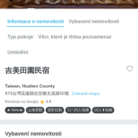
Informace o nemovitosti
Vybavení nemovitosti
Typ pokoje
Věci, které je třeba poznamenat
Umístění
吉美田園民宿
Taiwan
,
Hualien County
973台灣花蓮縣吉安鄉太昌路50號
Zobrazit mapu
Recenze na Googlu
4.9
🔥 New🔥
山海景觀
派對狂歡
11~20人包棟
10人⬇包棟
Vybavení nemovitosti