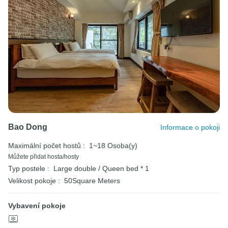
Bao Dong
Informace o pokoji
Maximální počet hostů :
1~18 Osoba(y)
Můžete přidat hosta/hosty
Typ postele :
Large double / Queen bed * 1
Velikost pokoje :
50Square Meters
Vybavení pokoje