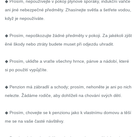
◆ Prosím, nepoužívejte v pokoji plynové sporáky, indukční vařiče 
ani jiné nebezpečné předměty. Zhasínejte světla a šetřete vodou, 
když je nepoužíváte.

◆ Prosím, nepoškozujte žádné předměty v pokoji. Za jakékoli zjišt
ěné škody nebo ztráty budete muset při odjezdu uhradit.

◆ Prosím, ukliďte a vraťte všechny hrnce, pánve a nádobí, které 
si po použití vypůjčíte.

◆ Penzion má zábradlí a schody; prosím, nehoněte je ani po nich 
nelezte. Žádáme rodiče, aby dohlíželi na chování svých dětí.

◆ Prosím, chovejte se k penzionu jako k vlastnímu domovu a těší
me se na vaše časté návštěvy.
