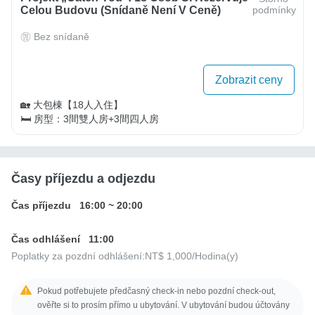
Celou Budovu (snídaně Není V Ceně)
podmínky
Bez snídaně
Zobrazit ceny
🏡 大包棟【18人入住】

🛏 房型：3間雙人房+3間四人房
Časy příjezdu a odjezdu
Čas příjezdu
16:00
~
20:00
Čas odhlášení
11:00
Poplatky za pozdní odhlášení:
NT$ 1,000
/Hodina(y)
Pokud potřebujete předčasný check-in nebo pozdní check-out,
ověřte si to prosím přímo u ubytování. V ubytování budou účtovány