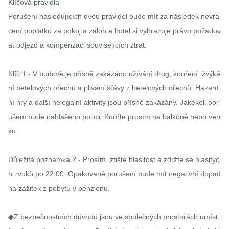
Klíčová pravidla

Porušení následujících dvou pravidel bude mít za následek nevrá
cení poplatků za pokoj a záloh a hotel si vyhrazuje právo požadov
at odjezd a kompenzaci souvisejících ztrát.

Klíč 1 - V budově je přísně zakázáno užívání drog, kouření, žvýká
ní betelových ořechů a plivání šťávy z betelových ořechů. Hazard
ní hry a další nelegální aktivity jsou přísně zakázány. Jakékoli por
ušení bude nahlášeno policii. Kouřte prosím na balkóně nebo ven
ku.

Důležitá poznámka 2 - Prosím, ztište hlasitost a zdržte se hlasitýc
h zvuků po 22:00. Opakované porušení bude mít negativní dopad 
na zážitek z pobytu v penzionu.

◆Z bezpečnostních důvodů jsou ve společných prostorách umíst