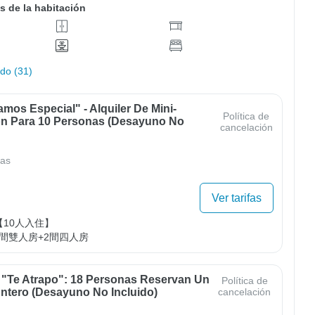
s de la habitación
odo (31)
mos Especial" - Alquiler De Mini-
Política de
ón Para 10 Personas (Desayuno No
cancelación
as
Ver tarifas
【10人入住】

1間雙人房+2間四人房
 "Te Atrapo": 18 Personas Reservan Un
Política de
Entero (desayuno No Incluido)
cancelación