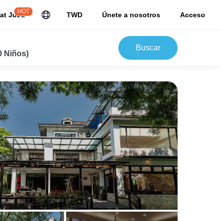
HOT
at JuJu
TWD
Únete a nosotros
Acceso
Buscar
0 Niños)