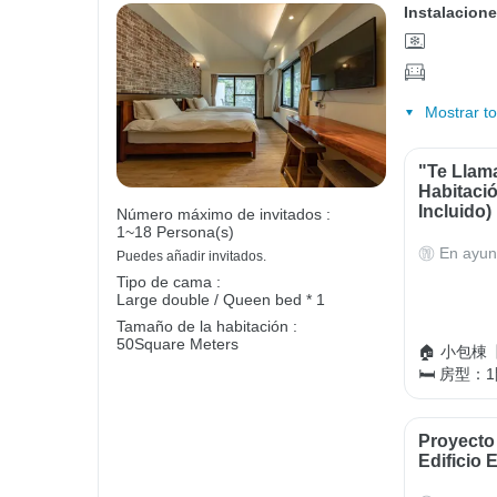
Instalacione
Mostrar t
"Te Llama
Habitaci
Incluido)
Número máximo de invitados :
1~18 Persona(s)
En ayun
Puedes añadir invitados.
Tipo de cama :
Large double / Queen bed * 1
Tamaño de la habitación :
50Square Meters
🏠 小包棟
🛏 房型：
Proyecto
Edificio 