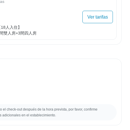
as
Ver tarifas
【18人入住】

3間雙人房+3間四人房
 o el check-out después de la hora prevista, por favor, confirme
s adicionales en el establecimiento.